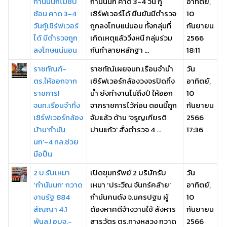
กำนันนกไม่ซับ
กำนันนก คาด 3-4 วัน กู้
อาทิตย์,
ซ้อน คาด 3-4
เซิร์ฟเวอร์ได้ ยืนยันมีตำรวจ
10
วันกู้เซิร์ฟเวอร์
ถูกลงโทษแน่นอน ทั้งกลุ่มที่
กันยายน
ได้ มีตำรวจถูก
เกิดเหตุแล้ววิ่งหนี กลุ่มร่วม
2566
ลงโทษแน่นอน
กันทำลายหลักฐา ...
18:11
ราชทัณฑ์-
ราชทัณ์เผยจนท.เรือนจำนำ
วัน
ตร.ให้ออกจาก
เซิร์ฟเวอร์กล้องวงจรปิดทิ้ง
อาทิตย์,
ราชการ!
น้ำ ยังทำงานไม่ถึงปี ให้ออก
10
จนท.เรือนจำทิ้ง
จากราชการไว้ก่อน ตอนนี้ถูก
กันยายน
เซิร์ฟเวอร์กล้อง
จับแล้ว ด้าน 'จรูญเกียรติ
2566
บ้าน'กำนัน
ปานแก้ว' สั่งตำรวจ 4 ...
17:36
นก'-4 ทล.ช่วย
มือปืน
2 บ.รับเหมา
เปิดขุมทรัพย์ 2 บริษัทรับ
วัน
‘กำนันนก’ กวาด
เหมา ‘ประวีณ จันทร์คล้าย’
อาทิตย์,
งานรัฐ 884
กำนันคนดัง จ.นครปฐม ผู้
10
สัญญา 4.1
ต้องหาคดีจ้างวานใช้ สังหาร
กันยายน
พันล.! อบจ.-
สารวัตร ตร.ทางหลวง กวาด
2566