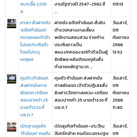
อบต.อื้อ 2,120
งานรัฐช่วงปี 2547-2562 อื
09:13
ล.
...
ศาลฯ สั่งฝากขัง
ฝากขัง อดีตกำนันนก สั่งยิง
วันเสาร์,
'อดีตกำนันนก'
ตำรวจกลางงานเลี้ยง
09
ทนายเผยเจ้าตัว
พนักงานสอบสวน ร่ายค้าน
กันยายน
ไม่ขอประกันตัว
ประกันยาวเป็น
2566
โดยไม่ระบุ
พนง.ปกครอง แต่ทำตัวเป็นผู้
13:52
เหตุผล
อิทธิพล หลังเกิดเหตุยังสั่ง
ทำลายหลักฐาน เก ...
คุมตัว กำนันนก
คุมตัว กำนันนก ส่งฝากขัง
วันเสาร์,
ส่งฝากขังศาล
ศาลผัดแรก เจ้าตัวปฏิเสธสั่ง
09
ผัดแรก เตรียม
ยิงสารวัจรทางหลวง-เตรียม
กันยายน
สอบปากคำ 25
สอบปากคำ 25 นายตำรวจ ที่
2566
นายตำรวจ ที่
บช.ภ.7
11:40
บช.ภ.7
เปิดฐานธุรกิจ
เปิดธุรกิจกำนันนก-ประวีณ
วันเสาร์,
'กำนันนก' คนดัง
จันทร์คล้าย คนดังจ.นครปฐม
09