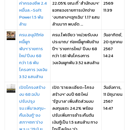
ค่าครองชีพ 2.4
22.05% ขณะที่ ‘สำนักงบฯ’
2569
หมื่นล.-Soft
แจกแจงรายการเบิกจ่าย
11:39
Power 1.5 พัน
‘งบกลางฯฉุกเฉิน’ 1.17 แสน
ล้าน
ล้านบาท พบอัด ...
ครม.อนุมัติก่อ
ครม.ไฟเขียว ‘หน่วยรับงบ
วันอาทิตย์,
หนี้ผูก
ประมาณ’ ก่อหนี้ผูกพันข้าม
20 ตุลาคม
พันฯ‘รายการ
ปีฯ ‘รายการใหม่’ ปีงบ 68
2567
ใหม่’ปีงบ 68
กว่า 1.61 พันโครงการ
14:24
กว่า 1.6 พัน
วงเงินผูกพัน 3.52 แสนล้าน
โครงการ วงเงิน
3.52 แสนล้าน
เปิดโครงสร้าง
เปิด 'รายละเอียด-โครง
วันอังคาร,
งบ 68 ฉบับ
สร้างฯ' งบปี 68 ใหม่
11 มิถุนายน
ปรับปรุง
'รัฐบาล' เพิ่มสัดส่วนงบ
2567
รบ.เพิ่ม'ลงทุน-
ลงทุนแตะ 24.2% พร้อม
14:47
คืนเงินกู้' ชง
ปรับเพิ่มการชำระคืนต้น
สภาฯถก‘ร่าง
เงินกู้เป็น 1.5 แสนล้าน กาง
พ.ร.บ.’19 มิ.ย.
ไทม์ไลน์ชง ‘ร่า ...