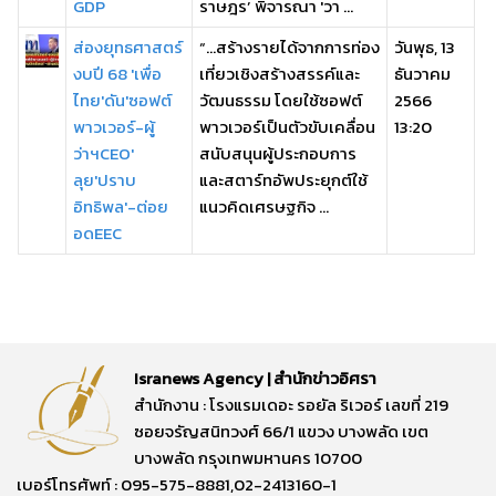
GDP
ราษฎร’ พิจารณา 'วา ...
ส่องยุทธศาสตร์
“…สร้างรายได้จากการท่อง
วันพุธ, 13
งบปี 68 'เพื่อ
เที่ยวเชิงสร้างสรรค์และ
ธันวาคม
ไทย'ดัน'ซอฟต์
วัฒนธรรม โดยใช้ซอฟต์
2566
พาวเวอร์-ผู้
พาวเวอร์เป็นตัวขับเคลื่อน
13:20
ว่าฯCEO'
สนับสนุนผู้ประกอบการ
ลุย'ปราบ
และสตาร์ทอัพประยุกต์ใช้
อิทธิพล'-ต่อย
แนวคิดเศรษฐกิจ ...
อดEEC
Isranews Agency | สำนักข่าวอิศรา
สำนักงาน : โรงแรมเดอะ รอยัล ริเวอร์ เลขที่ 219
ซอยจรัญสนิทวงศ์ 66/1 แขวง บางพลัด เขต
บางพลัด กรุงเทพมหานคร 10700
เบอร์โทรศัพท์ : 095-575-8881,02-2413160-1