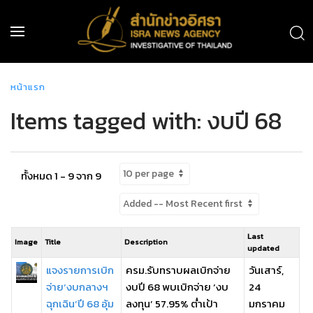
หน้าแรก
Items tagged with: งบปี 68
ทั้งหมด 1 - 9 จาก 9
Last
Image
Title
Description
updated
แจงรายการเบิก
ครม.รับทราบผลเบิกจ่าย
วันเสาร์,
จ่าย‘งบกลางฯ
งบปี 68 พบเบิกจ่าย ‘งบ
24
ฉุกเฉิน’ปี 68 อุ้ม
ลงทุน’ 57.95% ต่ำเป้า
มกราคม