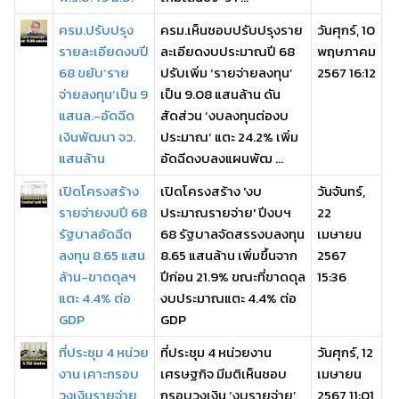
ครม.ปรับปรุง
ครม.เห็นชอบปรับปรุงราย
วันศุกร์, 10
รายละเอียดงบปี
ละเอียดงบประมาณปี 68
พฤษภาคม
68 ขยับ‘ราย
ปรับเพิ่ม ‘รายจ่ายลงทุน’
2567 16:12
จ่ายลงทุน’เป็น 9
เป็น 9.08 แสนล้าน ดัน
แสนล.-อัดฉีด
สัดส่วน ‘งบลงทุนต่องบ
เงินพัฒนา จว.
ประมาณ’ แตะ 24.2% เพิ่ม
แสนล้าน
อัดฉีดงบลงแผนพัฒ ...
เปิดโครงสร้าง
เปิดโครงสร้าง 'งบ
วันจันทร์,
รายจ่ายงบปี 68
ประมาณรายจ่าย' ปีงบฯ
22
รัฐบาลอัดฉีด
68 รัฐบาลจัดสรรงบลงทุน
เมษายน
ลงทุน 8.65 แสน
8.65 แสนล้าน เพิ่มขึ้นจาก
2567
ล้าน-ขาดดุลฯ
ปีก่อน 21.9% ขณะที่ขาดดุล
15:36
แตะ 4.4% ต่อ
งบประมาณแตะ 4.4% ต่อ
GDP
GDP
ที่ประชุม 4 หน่วย
ที่ประชุม 4 หน่วยงาน
วันศุกร์, 12
งาน เคาะกรอบ
เศรษฐกิจ มีมติเห็นชอบ
เมษายน
วงเงินรายจ่าย
กรอบวงเงิน ‘งบรายจ่าย’
2567 11:01