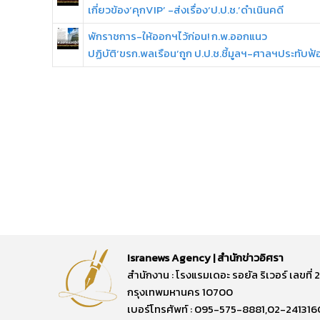
เกี่ยวข้อง‘คุกVIP’ -ส่งเรื่อง‘ป.ป.ช.’ดำเนินคดี
พักราชการ-ให้ออกฯไว้ก่อน! ก.พ.ออกแนว
ปฏิบัติ‘ขรก.พลเรือน’ถูก ป.ป.ช.ชี้มูลฯ-ศาลฯประทับฟ้
Isranews Agency | สำนักข่าวอิศรา
สำนักงาน : โรงแรมเดอะ รอยัล ริเวอร์ เลขท
กรุงเทพมหานคร 10700
เบอร์โทรศัพท์ : 095-575-8881,02-241316