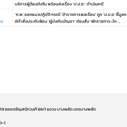
บริการผู้ต้องขังจีน พร้อมส่งเรื่อง ‘ป.ป.ช.’ ดำเนินคดี
‘ก.พ.’ออกแนวปฏิบัติ กรณี ‘ข้าราชการพลเรือน’ ถูก ‘ป.ป.ช.’ชี้ม
อง
มีคำสั่งประทับฟ้อง ‘ผู้บังคับบัญชา’ ต้องสั่ง ‘พักราชการ-ให ...
ี่ 219 ซอยจรัญสนิทวงศ์ 66/1 แขวง บางพลัด เขตบางพลัด
0-1