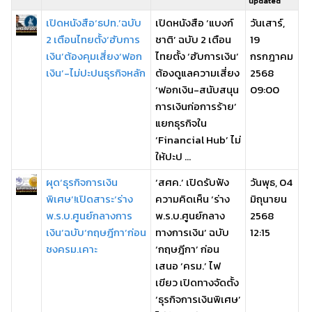
updated
เปิดหนังสือ‘ธปท.’ฉบับ
เปิดหนังสือ ‘แบงก์
วันเสาร์,
2 เตือนไทยตั้ง‘ฮับการ
ชาติ’ ฉบับ 2 เตือน
19
เงิน’ต้องคุมเสี่ยง‘ฟอก
ไทยตั้ง ‘ฮับการเงิน’
กรกฎาคม
เงิน’-ไม่ปะปนธุรกิจหลัก
ต้องดูแลความเสี่ยง
2568
‘ฟอกเงิน-สนับสนุน
09:00
การเงินก่อการร้าย’
แยกธุรกิจใน
‘Financial Hub’ ไม่
ให้ปะป ...
ผุด‘ธุรกิจการเงิน
‘สศค.’ เปิดรับฟัง
วันพุธ, 04
พิเศษ’!เปิดสาระ‘ร่าง
ความคิดเห็น ‘ร่าง
มิถุนายน
พ.ร.บ.ศูนย์กลางการ
พ.ร.บ.ศูนย์กลาง
2568
เงิน’ฉบับ‘กฤษฎีกา’ก่อน
ทางการเงิน’ ฉบับ
12:15
ชงครม.เคาะ
‘กฤษฎีกา’ ก่อน
เสนอ ‘ครม.’ ไฟ
เขียว เปิดทางจัดตั้ง
‘ธุรกิจการเงินพิเศษ’