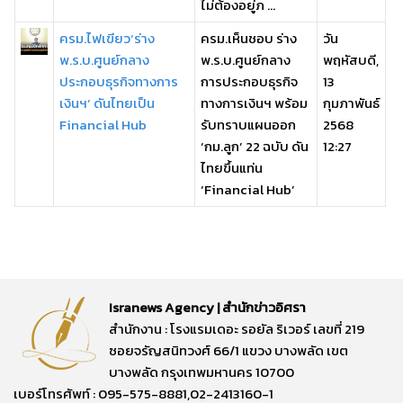
ไม่ต้องอยู่ภ ...
ครม.ไฟเขียว‘ร่าง
ครม.เห็นชอบ ร่าง
วัน
พ.ร.บ.ศูนย์กลาง
พ.ร.บ.ศูนย์กลาง
พฤหัสบดี,
ประกอบธุรกิจทางการ
การประกอบธุรกิจ
13
เงินฯ’ ดันไทยเป็น
ทางการเงินฯ พร้อม
กุมภาพันธ์
Financial Hub
รับทราบแผนออก
2568
‘กม.ลูก’ 22 ฉบับ ดัน
12:27
ไทยขึ้นแท่น
‘Financial Hub’
Isranews Agency | สำนักข่าวอิศรา
สำนักงาน : โรงแรมเดอะ รอยัล ริเวอร์ เลขที่ 219
ซอยจรัญสนิทวงศ์ 66/1 แขวง บางพลัด เขต
บางพลัด กรุงเทพมหานคร 10700
เบอร์โทรศัพท์ : 095-575-8881,02-2413160-1