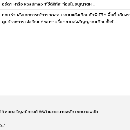
อร์ดฯ หารือ Roadmap ‘ทีวีดิจิทัล’ ก่อนใบอนุญาตห ...
กทม.ร่วมสังเกตการณ์การทดสอบระบบแจ้งเตือนภัยพิบัติ 5 พื้นที่ ‘เชี
ศูนย์ราชการแจ้งวัฒนะ’ พบราบรื่น ระบบส่งสัญญาณเตือนทั้งข้ ...
ี่ 219 ซอยจรัญสนิทวงศ์ 66/1 แขวง บางพลัด เขตบางพลัด
0-1