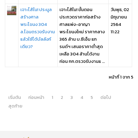
เจาะไส้ใน! ประมูล
เจาะไส้ใน! ขั้นตอน
วันพุธ, 02
สร้างศาล
ประกวดราคาก่อสร้าง
มิถุนายน
พระโขนง 304
ศาลแพ่ง-อาญา
2564
ล.ไฉนตรวจรับงาน
พระโขนงใหม่ ราคากลาง
11:22
แล้วใช้ได้บัลลังก์
365 ล้าน บ.ซีเอ็ม แก
เดียว?
รนด์ฯ เสนอราคาต่ำสุด
เหลือ 304 ล้านได้งาน
ก่อน กก.ตรวจรับงานแ ...
หน้าที่ 1 จาก 5
เริ่มต้น
ก่อนหน้า
1
2
3
4
5
ต่อไป
สุดท้าย