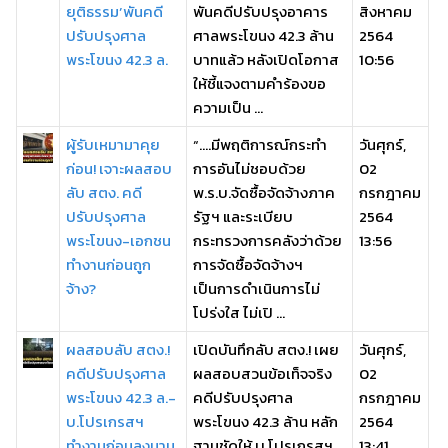
ยุติธรรม’พันคดี
พันคดีปรับปรุงอาคาร
สิงหาคม
ปรับปรุงศาล
ศาลพระโขนง 42.3 ล้าน
2564
พระโขนง 42.3 ล.
บาทแล้ว หลังเปิดโอกาส
10:56
ให้ชี้แจงตามคำร้องขอ
ความเป็น ...
ผู้รับเหมามาคุย
“....มีพฤติการณ์กระทำ
วันศุกร์,
ก่อน! เจาะผลสอบ
การอันไม่ชอบด้วย
02
ลับ สตง. คดี
พ.ร.บ.จัดซื้อจัดจ้างภาค
กรกฎาคม
ปรับปรุงศาล
รัฐฯ และระเบียบ
2564
พระโขนง-เอกชน
กระทรวงการคลังว่าด้วย
13:56
ทำงานก่อนถูก
การจัดซื้อจัดจ้างฯ
จ้าง?
เป็นการดำเนินการไม่
โปร่งใส ไม่เปิ ...
ผลสอบลับ สตง.!
เปิดบันทึกลับ สตง.! เผย
วันศุกร์,
คดีปรับปรุงศาล
ผลสอบสวนข้อเท็จจริง
02
พระโขนง 42.3 ล.-
คดีปรับปรุงศาล
กรกฎาคม
บ.โปรเกรสฯ
พระโขนง 42.3 ล้าน หลัก
2564
ทำงานก่อนลงนาม
ฐานชัดให้ บ.โปรเกรสฯ
13:41