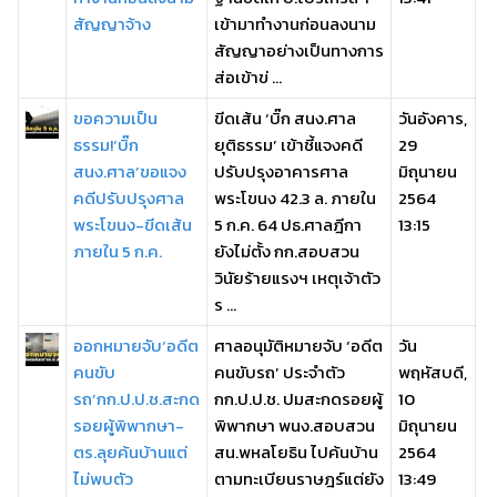
สัญญาจ้าง
เข้ามาทำงานก่อนลงนาม
สัญญาอย่างเป็นทางการ
ส่อเข้าข่ ...
ขอความเป็น
ขีดเส้น ‘บิ๊ก สนง.ศาล
วันอังคาร,
ธรรม!‘บิ๊ก
ยุติธรรม’ เข้าชี้แจงคดี
29
สนง.ศาล’ขอแจง
ปรับปรุงอาคารศาล
มิถุนายน
คดีปรับปรุงศาล
พระโขนง 42.3 ล. ภายใน
2564
พระโขนง-ขีดเส้น
5 ก.ค. 64 ปธ.ศาลฎีกา
13:15
ภายใน 5 ก.ค.
ยังไม่ตั้ง กก.สอบสวน
วินัยร้ายแรงฯ เหตุเจ้าตัว
ร ...
ออกหมายจับ‘อดีต
ศาลอนุมัติหมายจับ ‘อดีต
วัน
คนขับ
คนขับรถ’ ประจำตัว
พฤหัสบดี,
รถ’กก.ป.ป.ช.สะกด
กก.ป.ป.ช. ปมสะกดรอยผู้
10
รอยผู้พิพากษา-
พิพากษา พนง.สอบสวน
มิถุนายน
ตร.ลุยค้นบ้านแต่
สน.พหลโยธิน ไปค้นบ้าน
2564
ไม่พบตัว
ตามทะเบียนราษฎร์แต่ยัง
13:49