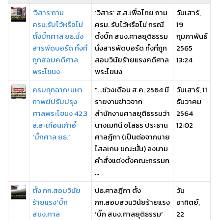
'วิสาร'ถาม
‘วิสาร’ ส.ส.เพื่อไทย ถาม
วันเสาร์,
ครม.รับไว้หรือไม่
ครม. รับไว้หรือไม่ กรณี
19
ตั้งบิ๊กศาล ยธ.นั่ง
ตั้งบิ๊ก สนง.ศาลยุติธรรม
กุมภาพันธ์
สารพัดบอร์ด ทั้งที่
นั่งสารพัดบอร์ด ทั้งที่ถูก
2565
ถูกสอบคดีศาล
สอบวินัยร้ายแรงคดีศาล
13:24
พระโขนง
พระโขนง
ครบทุกฉาก! มหา
"...ช่วงเดือน ส.ค. 2564 มี
วันเสาร์, 11
กาพย์ปรับปรุง
รายงานข่าวจาก
ธันวาคม
ศาลพระโขนง 42.3
สำนักงานศาลยุติธรรมว่า
2564
ล.สะเทือนเก้าอี้
นางเมทินี ชโลธร ประธาน
12:02
‘บิ๊กศาล ยธ.’
ศาลฎีกา (เป็นต่อจากนาย
ไสลเกษ ขณะนั้น) ลงนาม
คำสั่งแต่งตั้งคณะกรรมก
...
ตั้ง กก.สอบวินัย
ปธ.ศาลฎีกา ตั้ง
วัน
ร้ายแรง‘บิ๊ก
กก.สอบสวนวินัยร้ายแรง
อาทิตย์,
สนง.ศาล
‘บิ๊ก สนง.ศาลยุติธรรม’
22