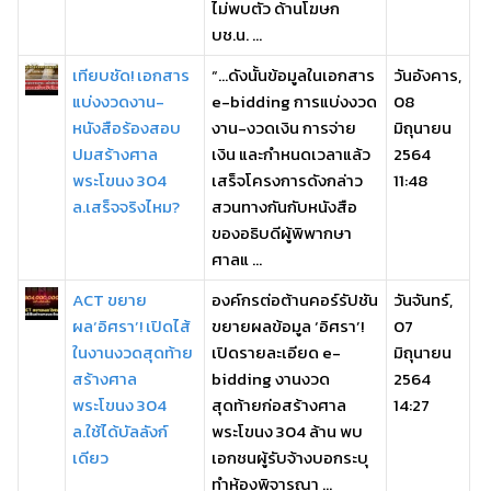
ไม่พบตัว ด้านโฆษก
บช.น. ...
เทียบชัด! เอกสาร
“...ดังนั้นข้อมูลในเอกสาร
วันอังคาร,
แบ่งงวดงาน-
e-bidding การแบ่งงวด
08
หนังสือร้องสอบ
งาน-งวดเงิน การจ่าย
มิถุนายน
ปมสร้างศาล
เงิน และกำหนดเวลาแล้ว
2564
พระโขนง 304
เสร็จโครงการดังกล่าว
11:48
ล.เสร็จจริงไหม?
สวนทางกันกับหนังสือ
ของอธิบดีผู้พิพากษา
ศาลแ ...
ACT ขยาย
องค์กรต่อต้านคอร์รัปชัน
วันจันทร์,
ผล‘อิศรา’! เปิดไส้
ขยายผลข้อมูล ‘อิศรา’!
07
ในงานงวดสุดท้าย
เปิดรายละเอียด e-
มิถุนายน
สร้างศาล
bidding งานงวด
2564
พระโขนง 304
สุดท้ายก่อสร้างศาล
14:27
ล.ใช้ได้บัลลังก์
พระโขนง 304 ล้าน พบ
เดียว
เอกชนผู้รับจ้างบอกระบุ
ทำห้องพิจารณา ...