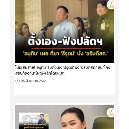
ไม่มีเส้นสาย! 'อนุทิน' รับตั้งเอง 'ธีรุตม์' นั่ง 'อธิบดีสถ.' ลั่น 'โกง
สอบท้องถิ่น' ใหญ่-เล็กโดนหมด
05 สิงหาคม 2569