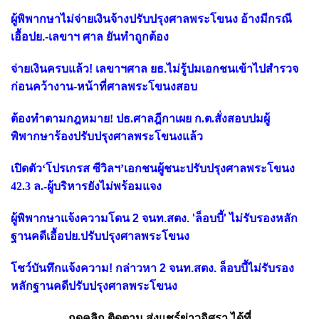
ผู้พิพากษาไม่จ่ายเงินจ้างปรับปรุงศาลพระโขนง อ้างมีกรณี
เอื้อปย.-เลขาฯ ศาล ยันทำถูกต้อง
จ่ายเงินครบแล้ว! เลขาฯศาล ยธ.ไม่รู้ปมเอกชนเข้าไปสำรวจ
ก่อนคว้างาน-หน้าที่ศาลพระโขนงสอบ
ต้องทำตามกฎหมาย! ปธ.ศาลฎีกาเผย ก.ต.สั่งสอบปมผู้
พิพากษาร้องปรับปรุงศาลพระโขนงแล้ว
เปิดตัว‘โปรเกรส ซีวิลฯ’เอกชนผู้ชนะปรับปรุงศาลพระโขนง
42.3 ล.-ผู้บริหารยังไม่พร้อมแจง
ผู้พิพากษาแจ้งความโดน 2 จนท.สตง. 'ล็อบบี้' ไม่รับรองหลัก
ฐานคดีเอื้อปย.ปรับปรุงศาลพระโขนง
โชว์บันทึกแจ้งความ! กล่าวหา 2 จนท.สตง. ล็อบบี้ไม่รับรอง
หลักฐานคดีปรับปรุงศาลพระโขนง
กดคลิก ติดตาม ส่งแชร์ข่าวอิศรา ได้ที่