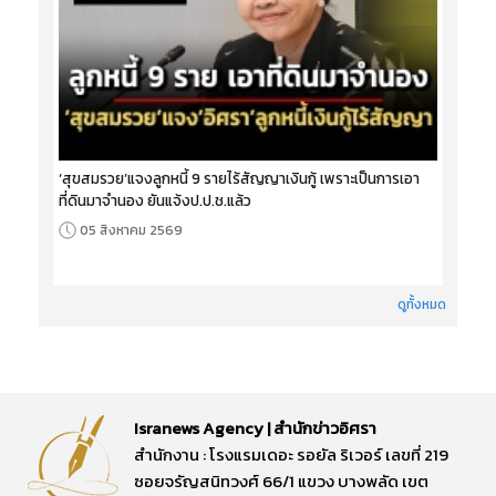
‘สุขสมรวย’แจงลูกหนี้ 9 รายไร้สัญญาเงินกู้ เพราะเป็นการเอา
ที่ดินมาจำนอง ยันแจ้งป.ป.ช.แล้ว
05 สิงหาคม 2569
ดูทั้งหมด
Isranews Agency | สำนักข่าวอิศรา
สำนักงาน : โรงแรมเดอะ รอยัล ริเวอร์ เลขที่ 219
ซอยจรัญสนิทวงศ์ 66/1 แขวง บางพลัด เขต