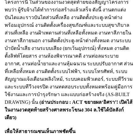
โครงการนี้ ในส่วนของงานงวดสุดท้ายของสัญญาโครงการ
พบว่า ผู้รับจ้างได้ทำการก่อสร้างแล้วเสร็จ ดังนี้ งานตกแต่ง
บันไดและราวบันไดส่วนที่เหลือ งานติดตั้งประตู-หน้าต่าง
พร้อมอุปกรณ์ งานติดตั้งเครื่องสุขภัณฑ์และระบบสุขาภิบาล
ส่วนที่เหลือ งานฝ้าเพดานส่วนที่เหลือทั้งหมด งานทาสีภายใน
งานทาสีภายนอก งานติดตั้งประตู-หน้าต่างทั้งหมด งานระบบ
บำบัดน้ำเสีย งานระบบเสียง (ยกเว้นอุปกรณ์) ทั้งหมด งานติด
ตั้งลิฟท์โดยสาร งานห้องพิจารณาคดี งานท่อลมระบาย
อากาศ, งานท่อน้ำยาและงานหุ้มฉนวน ระบบปรับอากาศ ส่วน
ที่เหลือทั้งหมด งานติดตั้งระบบไฟฟ้า, ระบบโทรศัพท์, ระบบ
สัญญาณแจ้งเตือนเพลิงไหม้, ระบบคอมพิวเตอร์, ระบบทีวีรวม
และระบบทีวีวงจรปิด งานทดสอบระบบทั้งหมดพร้อมคู่มือการ
ใช้งานและการบำรุงรักษา และแบบก่อสร้างจริง (AS-BUILT
DRAWING) นั้น
(อ่านประกอบ :
ACT ขยายผล‘อิศรา’! เปิดไส้
ในงานงวดสุดท้ายสร้างศาลพระโขนง 304 ล.ใช้ได้บัลลังก์
เดียว
)
เพื่อให้สาธารณชนเห็นภาพชัดขึ้น