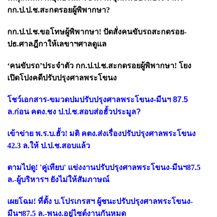
กก.ป.ป.ช.สะกดรอยผู้พิพากษา?
กก.ป.ป.ช.ขอโทษผู้พิพากษา! ปัดสั่งคนขับรถสะกดรอย-
ปธ.ศาลฎีกาให้เลขาฯศาลดูแล
‘คนขับรถ’ประจำตัว กก.ป.ป.ช.สะกดรอยผู้พิพากษา! โยง
เปิดโปงคดีปรับปรุงศาลพระโขนง
โชว์เอกสาร-ขมวดปมปรับปรุงศาลพระโขนง-มีนฯ 87.5
ล.ก่อน คตง.ชง ป.ป.ช.สอบส่อฮั้วประมูล?
เข้าข่าย พ.ร.บ.ฮั้ว! มติ คตง.ส่งเรื่องปรับปรุงศาลพระโขนง
42.3 ล.ให้ ป.ป.ช.สอบแล้ว
ตามไปดู! 'คู่เทียบ' แข่งงานปรับปรุงศาลพระโขนง-มีนฯ87.5
ล.-ผู้บริหารฯ ยังไม่ให้สัมภาษณ์
เผยโฉม! ที่ตั้ง บ.โปรเกรสฯ ผู้ชนะปรับปรุงศาลพระโขนง-
มีนฯ87.5 ล.-พนง.อยู่ไซต์งานกันหมด