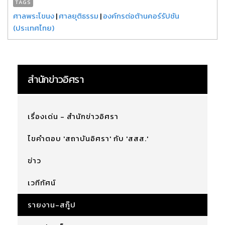
TAGS
ศาลพระโขนง
|
ศาลยุติธรรม
|
องค์กรต่อต้านคอร์รัปชัน
(ประเทศไทย)
สำนักข่าวอิศรา
เรื่องเด่น - สำนักข่าวอิศรา
ไขคำตอบ 'สถาบันอิศรา' กับ 'สสส.'
ข่าว
เวทีทัศน์
รายงาน-สกู๊ป