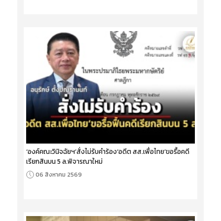
‘องค์คณะวินิจฉัยฯ’สั่งไม่รับคำร้อง‘อดีต สส.เพื่อไทย’ขอรื้อคดี
เรียกสินบน 5 ล.พิจารณาใหม่
06 สิงหาคม 2569