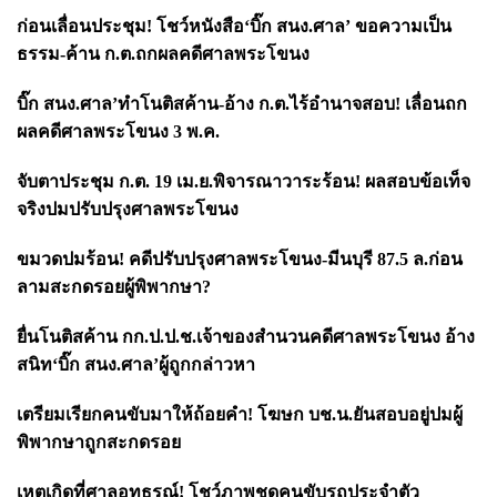
ก่อนเลื่อนประชุม! โชว์หนังสือ‘บิ๊ก สนง.ศาล’ ขอความเป็น
ธรรม-ค้าน ก.ต.ถกผลคดีศาลพระโขนง
บิ๊ก สนง.ศาล’ทำโนติสค้าน-อ้าง ก.ต.ไร้อำนาจสอบ! เลื่อนถก
ผลคดีศาลพระโขนง 3 พ.ค.
จับตาประชุม ก.ต. 19 เม.ย.พิจารณาวาระร้อน! ผลสอบข้อเท็จ
จริงปมปรับปรุงศาลพระโขนง
ขมวดปมร้อน! คดีปรับปรุงศาลพระโขนง-มีนบุรี 87.5 ล.ก่อน
ลามสะกดรอยผู้พิพากษา?
ยื่นโนติสค้าน กก.ป.ป.ช.เจ้าของสำนวนคดีศาลพระโขนง อ้าง
สนิท‘บิ๊ก สนง.ศาล’ผู้ถูกกล่าวหา
เตรียมเรียกคนขับมาให้ถ้อยคำ! โฆษก บช.น.ยันสอบอยู่ปมผู้
พิพากษาถูกสะกดรอย
เหตุเกิดที่ศาลอุทธรณ์! โชว์ภาพชุดคนขับรถประจำตัว