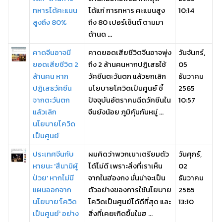
ทหารได้คะแนน
ได้แก่ การทหาร คะแนนสูง
10:14
สูงถึง 80%
ถึง 80 เปอร์เซ็นต์ ตามมา
ด้านด ...
คาดจีนอาจมี
คาดยอดเสียชีวิตจีนอาจพุ่ง
วันจันทร์,
ยอดเสียชีวิต 2
ถึง 2 ล้านคนหากปฏิเสธใช้
05
ล้านคน หาก
วัคซีนตะวันตก แล้วยกเลิก
ธันวาคม
ปฏิเสธวัคซีน
นโยบายโควิดเป็นศูนย์ ชี้
2565
จากตะวันตก
ปัจจุบันอัตราคนฉีดวัคซีนใน
10:57
แล้วเลิก
จีนยังน้อย ภูมิคุ้มกันหมู่ ...
นโยบายโควิด
เป็นศูนย์
ประเทศจีนกับ
ผมคิดว่าพวกเขาเตรียมตัว
วันศุกร์,
หายนะ 'สึนามิผู้
ได้ไม่ดี เพราะสิ่งที่เราเห็น
02
ป่วย' หากไม่มี
จากในฮ่องกง นั่นน่าจะเป็น
ธันวาคม
แผนออกจาก
ตัวอย่างของการใช้นโยบาย
2565
นโยบาย'โควิด
โควิดเป็นศูนย์ได้ดีที่สุด และ
13:10
เป็นศูนย์' อย่าง
สิ่งที่เคยเกิดขึ้นในฮ ...