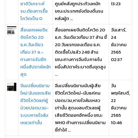
ชาติวิเคราะห์
ศูนย์หลังถูกประท้วงหนัก
13:23
รบ.ต้องการรื้อ
ขณะประเทศยังต้องดิ้นรน
โควิดเป็น 0
หลังผู้ต ...
สื่อนอกเผยจีน
สื่อนอกเผยจีนติดโควิด 20
วันเสาร์,
ติดโควิด 20
ธ.ค. วันเดียวเกือบ 37 ล้าน ชี้
24
ธ.ค.วันเดียว
20 วันแรกของเดือน ธ.ค.
ธันวาคม
เกือบ 37 ล.-
ติดเชื้อไปแล้ว 248 ล้าน
2565
ทางการรับอีก
ขณะทางการจีนรับภายใน
02:37
หนึ่งสัปดาห์หนัก
หนึ่งสัปดาห์ระบาดถึงจุดสูง
สุด
...
จีนเปลี่ยนนิยาม
จีนเปลี่ยนนิยามนับผู้เสีย
วัน
ใหม่ นับยอดเสีย
ชีวิตโควิดใหม่-นับแค่คน
พฤหัสบดี,
ชีวิตโควิดแค่ผู้
ปอดบวม,หายใจล้มเหลว
22
ป่วยปอดบวม-
เท่านั้น สุดงงลบตัวเลขผู้
ธันวาคม
ระบบหายใจล้ม
เสียชีวิตออกอีกหนึ่ง ขณะ
2565
เหลวเท่านั้น
WHO ค้านการเปลี่ยนนิยาม
10:46
ชี้ทำให้ ...