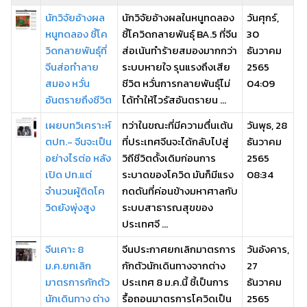
นักวิจัยอ้างผล
นักวิจัยอ้างผลในหนูทดลอง
วันศุกร์,
หนูทดลอง ชี้โค
ชี้โควิดกลายพันธุ์ BA.5 ที่จีน
30
วิดกลายพันธุ์ที่
ส่อเน้นทำร้ายสมองมากกว่า
ธันวาคม
จีนส่อทำลาย
ระบบหายใจ รุนแรงถึงเสีย
2565
สมอง หวั่น
ชีวิต หวั่นการกลายพันธุ์ไม่
04:09
อันตรายถึงชีวิต
ได้ทำให้ไวรัสอันตรายน ...
เผยบทวิเคราะห์
ทว่าในขณะที่มีความตื่นเต้น
วันพุธ, 28
ตปท.- จีนจะเป็น
ที่ประเทศจีนจะได้กลับไปสู่
ธันวาคม
อย่างไรต่อ หลัง
วิถีชีวิตดั้งเดิมก่อนการ
2565
เปิด ปท.แต่
ระบาดของโควิด มันก็มีแรง
08:34
จำนวนผู้ติดโค
กดดันที่ค่อนข้างมหาศาลกับ
วิดยังพุ่งสูง
ระบบสาธารณสุขของ
ประเทศจี ...
จีนเคาะ 8
จีนประกาศยกเลิกมาตรการ
วันอังคาร,
ม.ค.ยกเลิก
กักตัวนักเดินทางจากต่าง
27
มาตรการกักตัว
ประเทศ 8 ม.ค.นี้ ชี้เป็นการ
ธันวาคม
นักเดินทาง ต่าง
รื้อถอนมาตรการโควิดเป็น
2565