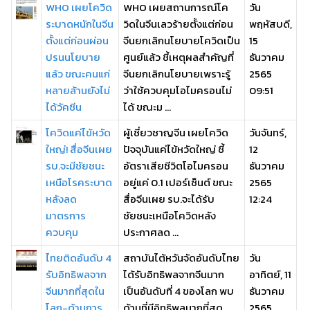
WHO เผยโควิด
WHO เผยสถานการณ์โค
วัน
ระบาดหนักในจีน
วิดในจีนเลวร้ายตั้งแต่ก่อน
พฤหัสบดี,
ตั้งแต่ก่อนผ่อน
จีนยกเลิกนโยบายโควิดเป็น
15
ปรนนโยบาย
ศูนย์แล้ว ชี้เหตุผลสำคัญที่
ธันวาคม
แล้ว ขณะคนแก่
จีนยกเลิกนโยบายเพราะรู้
2565
หลายล้านยังไม่
ว่าใช้ควบคุมโอไมครอนไม่
09:51
ได้วัคซีน
ได้ ขณะม ...
โควิดแค่ไข้หวัด
ผู้เชี่ยวชาญจีน เผยโควิด
วันจันทร์,
ใหญ่! สื่อจีนเผย
ปัจจุบันแค่ไข้หวัดใหญ่ ชี้
12
รบ.จะมีชัยชนะ
อัตราเสียชีวิตโอไมครอน
ธันวาคม
เหนือโรคระบาด
อยู่แค่ 0.1 เปอร์เซ็นต์ ขณะ
2565
หลังลด
สื่อจีนเผย รบ.จะได้รับ
12:24
มาตรการ
ชัยชนะเหนือโควิดหลัง
ควบคุม
ประกาศลด ...
ไทยติดอันดับ 4
สถาบันไต้หวันจัดอันดับไทย
วัน
รับอิทธิพลจาก
ได้รับอิทธิพลจากจีนมาก
อาทิตย์, 11
จีนมากที่สุดใน
เป็นอันดับที่ 4 ของโลก พบ
ธันวาคม
โลก-ด้านการ
ด้านที่มีอิทธิพลมากที่สุด
2565