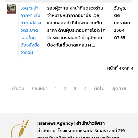
โอด "หน้า
รองผู้ว่าฯยะลานำทีมตรวจร้าน
วันพุธ,
กากฯ" เริ่ม
จำหน่ายหน้ากากอนามัย เจล
06
ขาดหลังโค
แอลกอฮอล์ ยังไม่พบขายเกิน
มกราคม
วิดระบาด
ราคา ด้านผู้ประกอบการโอด โค
2564
รอบใหม่
วิดระบาดระลอก 2 ทำอุปกรณ์
07:55
ต้องสั่งซื้อ
ป้องกันเชื้อขาดแคลน ผ ...
จากจีน
หน้าที่ 4 จาก 4
เริ่มต้น
ก่อนหน้า
1
2
3
4
ต่อไป
สุดท้าย
Isranews Agency | สำนักข่าวอิศรา
สำนักงาน : โรงแรมเดอะ รอยัล ริเวอร์ เลขที่ 219
ซอยจรัญสนิทวงศ์ 66/1 แขวง บางพลัด เขต