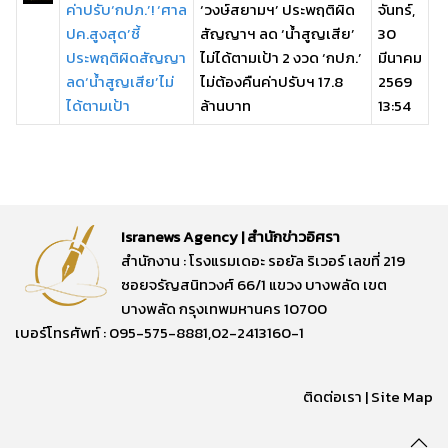
ค่าปรับ‘กปภ.’! ‘ศาล
‘วงษ์สยามฯ’ ประพฤติผิด
จันทร์,
ปค.สูงสุด’ชี้
สัญญาฯ ลด ‘น้ำสูญเสีย’
30
ประพฤติผิดสัญญา
ไม่ได้ตามเป้า 2 งวด ‘กปภ.’
มีนาคม
ลด‘น้ำสูญเสีย’ไม่
ไม่ต้องคืนค่าปรับฯ 17.8
2569
ได้ตามเป้า
ล้านบาท
13:54
Isranews Agency | สำนักข่าวอิศรา
สำนักงาน : โรงแรมเดอะ รอยัล ริเวอร์ เลขที่ 219
ซอยจรัญสนิทวงศ์ 66/1 แขวง บางพลัด เขต
บางพลัด กรุงเทพมหานคร 10700
เบอร์โทรศัพท์ : 095-575-8881,02-2413160-1
ติดต่อเรา
|
Site Map