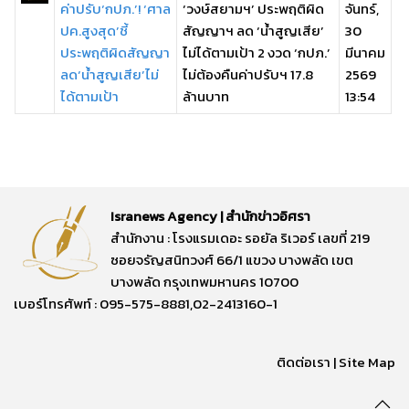
ค่าปรับ‘กปภ.’! ‘ศาล
‘วงษ์สยามฯ’ ประพฤติผิด
จันทร์,
ปค.สูงสุด’ชี้
สัญญาฯ ลด ‘น้ำสูญเสีย’
30
ประพฤติผิดสัญญา
ไม่ได้ตามเป้า 2 งวด ‘กปภ.’
มีนาคม
ลด‘น้ำสูญเสีย’ไม่
ไม่ต้องคืนค่าปรับฯ 17.8
2569
ได้ตามเป้า
ล้านบาท
13:54
Isranews Agency | สำนักข่าวอิศรา
สำนักงาน : โรงแรมเดอะ รอยัล ริเวอร์ เลขที่ 219
ซอยจรัญสนิทวงศ์ 66/1 แขวง บางพลัด เขต
บางพลัด กรุงเทพมหานคร 10700
เบอร์โทรศัพท์ : 095-575-8881,02-2413160-1
ติดต่อเรา
|
Site Map