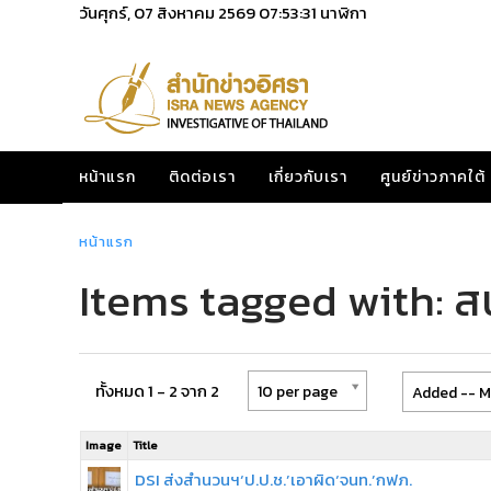
วันศุกร์, 07 สิงหาคม 2569
07:53:32
นาฬิกา
หน้าแรก
ติดต่อเรา
เกี่ยวกับเรา
ศูนย์ข่าวภาคใต้
หน้าแรก
Items tagged with: ส
ทั้งหมด 1 - 2 จาก 2
10 per page
Added -- M
Image
Title
DSI ส่งสำนวนฯ‘ป.ป.ช.’เอาผิด‘จนท.’กฟภ.