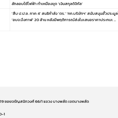
ลักลอบใช้ไฟฟ้า ทำเหมืองขุด ‘เงินสกุลดิจิทัล’
‘สืบ ป.ป.ช. ภาค 4’ สนธิกำลัง ‘ตร.’ ‘กก.บริษัทฯ’ สนับสนุนฮั้วประม
‘อบจ.บึงกาฬ’ 20 ล้าน หลังมีพฤติการณ์ส่งใบเสนอราคาประกบเ ...
ี่ 219 ซอยจรัญสนิทวงศ์ 66/1 แขวง บางพลัด เขตบางพลัด
0-1