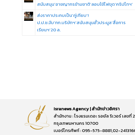
สนับสนุน‘อาชญากรข้ามชาติ’ลอบใช้ไฟขุด‘คริปโทฯ’
ส่งราคาประกบเป็น‘คู่เทียบ’!
ป.ป.ช.จับ‘กก.บริษัทฯ’สนับสนุนฮั้วประมูล‘สื่อการ
เรียนฯ’20 ล.
Isranews Agency | สำนักข่าวอิศรา
สำนักงาน : โรงแรมเดอะ รอยัล ริเวอร์ เลขท
กรุงเทพมหานคร 10700
เบอร์โทรศัพท์ : 095-575-8881,02-241316