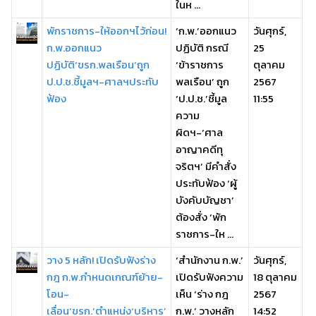
ในห ...
พักราชการ-ให้ออกฯไว้ก่อน!
‘ก.พ.’ออกแนว
วันศุกร์,
ก.พ.ออกแนว
ปฏิบัติ กรณี
25
ปฏิบัติ‘ขรก.พลเรือน’ถูก
‘ข้าราชการ
ตุลาคม
ป.ป.ช.ชี้มูลฯ-ศาลฯประทับ
พลเรือน’ ถูก
2567
ฟ้อง
‘ป.ป.ช.’ชี้มูล
11:55
ความ
ผิดฯ-‘ศาล
อาญาคดีทุ
จริตฯ’ มีคำสั่ง
ประทับฟ้อง ‘ผู้
บังคับบัญชา’
ต้องสั่ง ‘พัก
ราชการ-ให ...
วาง 5 หลัก! เปิดรับฟังร่าง
‘สำนักงาน ก.พ.’
วันศุกร์,
กฎ ก.พ.กำหนดเกณฑ์ย้าย-
เปิดรับฟังความ
18 ตุลาคม
โอน-
เห็น ‘ร่าง กฎ
2567
เลื่อน‘ขรก.’ตำแหน่ง‘บริหาร’
ก.พ.’ วางหลัก
14:52