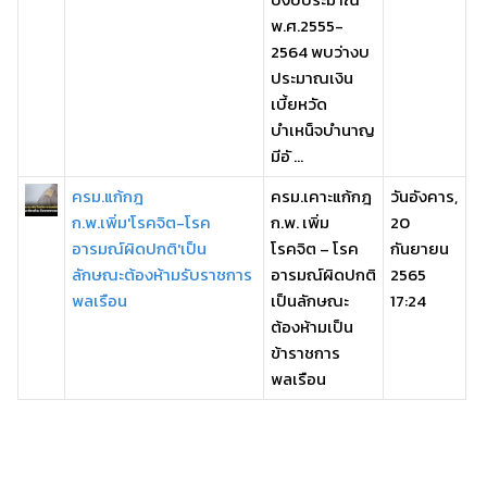
พ.ศ.2555-
2564 พบว่างบ
ประมาณเงิน
เบี้ยหวัด
บำเหน็จบำนาญ
มีอั ...
ครม.แก้กฎ
ครม.เคาะแก้กฎ
วันอังคาร,
ก.พ.เพิ่ม'โรคจิต-โรค
ก.พ. เพิ่ม
20
อารมณ์ผิดปกติ'เป็น
โรคจิต – โรค
กันยายน
ลักษณะต้องห้ามรับราชการ
อารมณ์ผิดปกติ
2565
พลเรือน
เป็นลักษณะ
17:24
ต้องห้ามเป็น
ข้าราชการ
พลเรือน