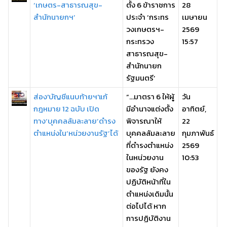
‘เกษตร-สาธารณสุข-
ตั้ง 6 ข้าราชการ
28
สำนักนายกฯ’
ประจำ ‘กระทร
เมษายน
วงเกษตรฯ-
2569
กระทรวง
15:57
สาธารณสุข-
สำนักนายก
รัฐมนตรี’
ส่อง'บัญชีแนบท้ายฯ'แก้
“…มาตรา 6 ให้ผู้
วัน
กฎหมาย 12 ฉบับ เปิด
มีอำนาจแต่งตั้ง
อาทิตย์,
ทาง‘บุคคลล้มละลาย’ดำรง
พิจารณาให้
22
ตำแหน่งใน‘หน่วยงานรัฐ’ได้
บุคคลล้มละลาย
กุมภาพันธ์
ที่ดำรงตำแหน่ง
2569
ในหน่วยงาน
10:53
ของรัฐ ยังคง
ปฏิบัติหน้าที่ใน
ตำแหน่งเดิมนั้น
ต่อไปได้ หาก
การปฏิบัติงาน