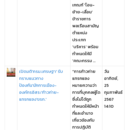
เกณฑ์ ‘โอน-
ย้าย-เลื่อน’
ข้าราชการ
พลเรือนสามัญ
ตำแหน่ง
ประเภท
‘บริหาร’ พร้อม
กำหนดให้มี
‘คณะกรรม ...
เปิดมติ'ครม.เศรษฐา' รับ
“การก้าวก่าย
วัน
ทราบแนวทาง
แทรกแซง
อาทิตย์,
ป้องกัน'นักการเมือง-
หมายความว่า
25
องค์กรอิสระ'ก้าวก่าย-
การที่บุคคลผู้ใด
กุมภาพันธ์
แทรกแซง'ขรก.'
ซึ่งไม่ได้ถูก
2567
กำหนดให้มีหน้า
14:10
ที่และอำนาจ
เกี่ยวข้องกับ
การปฏิบัติ