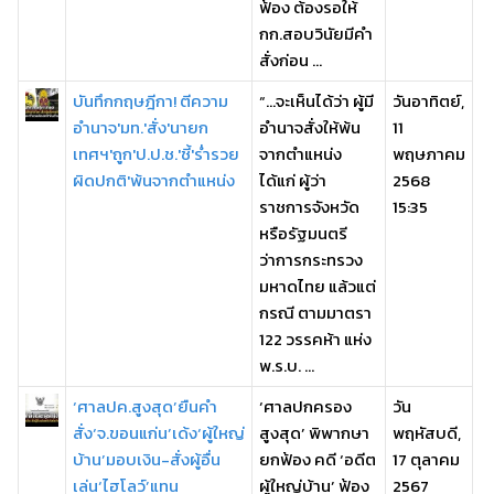
ฟ้อง ต้องรอให้
กก.สอบวินัยมีคำ
สั่งก่อน ...
บันทึกกฤษฎีกา! ตีความ
“…จะเห็นได้ว่า ผู้มี
วันอาทิตย์,
อำนาจ'มท.'สั่ง'นายก
อำนาจสั่งให้พ้น
11
เทศฯ'ถูก'ป.ป.ช.'ชี้'ร่ำรวย
จากตำแหน่ง
พฤษภาคม
ผิดปกติ'พ้นจากตำแหน่ง
ได้แก่ ผู้ว่า
2568
ราชการจังหวัด
15:35
หรือรัฐมนตรี
ว่าการกระทรวง
มหาดไทย แล้วแต่
กรณี ตามมาตรา
122 วรรคห้า แห่ง
พ.ร.บ. ...
‘ศาลปค.สูงสุด’ยืนคำ
‘ศาลปกครอง
วัน
สั่ง‘จ.ขอนแก่น’เด้ง‘ผู้ใหญ่
สูงสุด’ พิพากษา
พฤหัสบดี,
บ้าน’มอบเงิน-สั่งผู้อื่น
ยกฟ้อง คดี ‘อดีต
17 ตุลาคม
เล่น‘ไฮโลว์’แทน
ผู้ใหญ่บ้าน’ ฟ้อง
2567