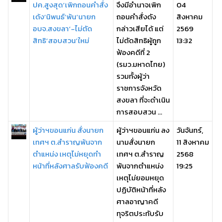
ปค.สูงสุด’เพิกถอนคำสั่ง
จึงมีอำนาจเพิก
04
เด้ง‘นิพนธ์’พ้น‘นายก
ถอนคำสั่งดัง
สิงหาคม
อบจ.สงขลา’-ไม่ตัด
กล่าวเสียได้ แต่
2569
สิทธิ‘สอบสวน’ใหม่
ไม่ตัดสิทธิผู้ถูก
13:32
ฟ้องคดีที่ 2
(รมว.มหาดไทย)
รวมทั้งผู้ว่า
ราชการจังหวัด
สงขลา ที่จะดำเนิน
การสอบสวน ...
ผู้ว่าฯขอนแก่น สั่งนายก
ผู้ว่าฯขอนแก่น ลง
วันจันทร์,
เทศฯ ต.สำราญพ้นจาก
นามสั่งนายก
11 สิงหาคม
ตำแหน่ง เหตุไม่หยุดทำ
เทศฯ ต.สำราญ
2568
หน้าที่หลังศาลรับฟ้องคดี
พ้นจากตำแหน่ง
19:25
เหตุไม่ยอมหยุด
ปฏิบัติหน้าที่หลัง
ศาลอาญาคดี
ทุจริตประทับรับ