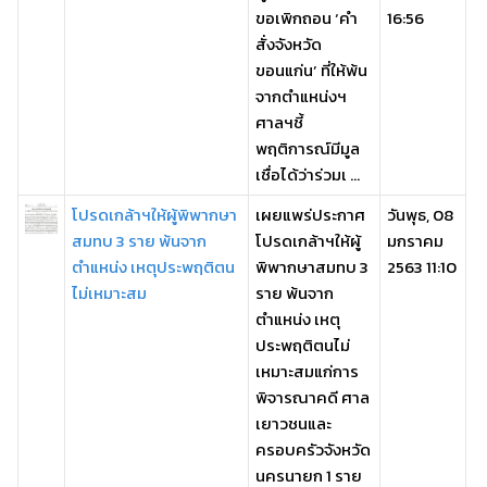
ขอเพิกถอน ‘คำ
16:56
สั่งจังหวัด
ขอนแก่น’ ที่ให้พ้น
จากตำแหน่งฯ
ศาลฯชี้
พฤติการณ์มีมูล
เชื่อได้ว่าร่วมเ ...
โปรดเกล้าฯให้ผู้พิพากษา
เผยแพร่ประกาศ
วันพุธ, 08
สมทบ 3 ราย พ้นจาก
โปรดเกล้าฯให้ผู้
มกราคม
ตำแหน่ง เหตุประพฤติตน
พิพากษาสมทบ 3
2563 11:10
ไม่เหมาะสม
ราย พ้นจาก
ตำแหน่ง เหตุ
ประพฤติตนไม่
เหมาะสมแก่การ
พิจารณาคดี ศาล
เยาวชนและ
ครอบครัวจังหวัด
นครนายก 1 ราย