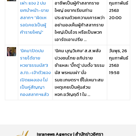
เผ่า: แจง 2 ปม
อาชีพเป็นผู้ค้าสลากราย
กุมภาพันธ์
ยศนำหน้า-ขาย
ใหญ่ อยากเรียนท่าน
2563
สลากฯ “ผิดเห
ประธานด้วยความเคารพว่า
20:00
รอ(เคย)เป็นผู้
อย่ามองเห็นผู้ค้าสลากราย
ค้ารายใหญ่”
ใหญ่เป็นโจร หรือเป็นพวก
เอารัดเอาเปรีย ...
'นิคม'เปิดปม
'นิคม บุญวิเศษ' ส.ส.พลัง
วันพุธ, 26
รายได้ขาย
ปวงชนไทย อภิปราย
กุมภาพันธ์
หวย'ธรรมนัส'3
ชำแหละ 'บิ๊กตู่' ปมตั้ง 'ธรรม
2563
ล./ด.-เจ้าตัวแจง
นัส พรหมเผ่า' นั่ง
19:58
เปิดแผงเอง ไม่
รมช.เกษตรฯ ชี้ไม่เหมาะสม
เป็นคู่สัญญา
เหตุเคยเป็นหุ้นส่วน
กองสลากฯแล้ว
หจก.ขวัญฤดี 1 ใน ...
Isranews Agency | สำนักข่าวอิศรา