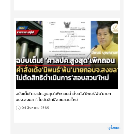
ฉบับเต็ม!‘ศาลปค.สูงสุด’เพิกถอนคำสั่งเด้ง‘นิพนธ์’พ้น‘นายก
อบจ.สงขลา’-ไม่ตัดสิทธิ‘สอบสวน’ใหม่
04 สิงหาคม 2569
ดูทั้งหมด