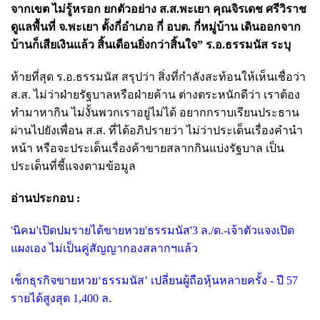
จากเขต ไม่รู้หรอก ยกตัวอย่าง ส.ส.พะเยา คุณจิรเดช ศรีวิราช
ดูแลพื้นที่ จ.พะเยา ตั้งกี่อำเภอ กี่ อบต. กี่หมู่บ้าน เดินออกจาก
บ้านก็เสียเงินแล้ว สิ้นเดือนยิ่งกว่าสิ้นใจ” ร.อ.ธรรมนัส ระบุ
ท้ายที่สุด ร.อ.ธรรมนัส สรุปว่า สิ่งที่กำลังสะท้อนให้เห็นเชื่อว่า
ส.ส. ไม่ว่าฝ่ายรัฐบาลหรือฝ่ายค้าน ต่างตระหนักดีว่า เราต้อง
ทำมาหากิน ไม่งั้นพวกเราอยู่ไม่ได้ อยากกราบเรียนประธาน
ผ่านไปยังเพื่อน ส.ส. ที่ได้อภิปรายว่า ไม่ว่าประเด็นเรื่องคำนำ
หน้า หรือจะประเด็นเรื่องค้าขายสลากกินแบ่งรัฐบาล เป็น
ประเด็นที่ชี้แจงตามข้อมูล
อ่านประกอบ :
'นิคม'เปิดปมรายได้ขายหวย'ธรรมนัส'3 ล./ด.-เจ้าตัวแจงเปิด
แผงเอง ไม่เป็นคู่สัญญากองสลากฯแล้ว
เช็กธุรกิจขายหวย‘ธรรมนัส’ เปลี่ยนผู้ถือหุ้นหลายครั้ง - ปี 57
รายได้สูงสุด 1,400 ล.