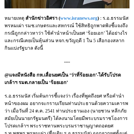
หมายเหตุ
สำนักข่าวอิศรา (
www.isranews.org
)
: ร.อ.ธรรมนัส
พรหมเผ่า รมช.เกษตรและสหกรณ์ ใช้สิทธิถูกพาดพิงชี้แจงถึง
กรณีถูกกล่าวหาว่า ใช้คำนำหน้าเป็นยศ ‘ร้อยเอก’ ได้อย่างไร
และกรณีเคยเป็นหุ้นส่วน หจก.ขวัญฤดี 1 ใน 5 เสือกองสลาก
กินแบ่งรัฐบาล ดังนี้
----
@แจงมีหนังสือ กห.เลื่อนยศเป็น ‘ว่าที่ร้อยเอก’-ได้รับโปรด
เกล้าฯ รมต.กลายเป็น ‘ร้อยเอก’
ร.อ.ธรรมนัส เริ่มต้นการชี้แจงว่า เรื่องที่พูดถึงยศ หรือคำนำ
หน้าของผม อยากจะกราบเรียนท่านประธานด้วยความเคารพ
ว่า เมื่อวันที่ 24 ต.ค. 2541 ท่านประธานเอง (นายชวน หลีกภัย
สมัยเป็นนายกรัฐมนตรี) ได้ลงนามโดยมีพระบรมราชโองการ
โปรดเกล้าฯ พระราชทานพระบรมราชานุญาตถอดยศ
ร.ท.พชพร พรหมเผ่า (ชื่อเดิม ร.อ.ธรรมนัส) ออกจากยศตั้งแต่