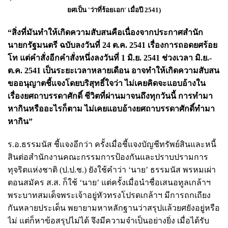
ยศเป็น 'ว่าที่ร้อยเอก' เมื่อปี 2541)
“สิ่งที่มันทำให้เกิดความสับสนคือเนื่องจากประกาศสำนัก
นายกรัฐมนตรี ฉบับลงวันที่ 24 ต.ค. 2541 เรื่องการถอดยศร้อย
โท แต่คำสั่งอีกคำสั่งหนึ่งลงวันที่ 1 มิ.ย. 2541 ช่วงเวลา มิ.ย.-
ต.ค. 2541 เป็นระยะเวลาหลายเดือน อาจทำให้เกิดความสับสน
ขออนุญาตชี้แจงโดยบริสุทธิ์ใจว่า ไม่เคยคิดจะแอบอ้างใน
เรื่องยศถาบรรดาศักดิ์ ชีวิตที่ผ่านมาจนถึงทุกวันนี้ การทำมา
หากินหรืออะไรก็ตาม ไม่เคยแอบอ้างยศถาบรรดาศักดิ์ทำมา
หากิน”
ร.อ.ธรรมนัส ชี้แจงอีกว่า ครั้งเมื่อชี้แจงบัญชีทรัพย์สินและหนี้
สินต่อสำนักงานคณะกรรมการป้องกันและปราบปรามการ
ทุจริตแห่งชาติ (ป.ป.ช.) ยังใช้คำว่า ‘นาย’ ธรรมนัส พรหมเผ่า
ตอนสมัคร ส.ส. ก็ใช้ ‘นาย’ แต่ครั้งเมื่อนำชื่อเสนอทูลเกล้าฯ
พระบาทสมเด็จพระเจ้าอยู่หัวทรงโปรดเกล้าฯ มีการถกเถียง
กันหลายประเด็น พยายามหาหลักฐานว่าสรุปแล้วยศยังอยู่หรือ
ไม่ แต่ก็หาข้อสรุปไม่ได้ จึงมีความจำเป็นอย่างยิ่ง เมื่อได้รับ