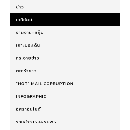
ข่าว
เวทีทัศน์
รายงาน-สกู๊ป
เกาะประเด็น
กระจายข่าว
ตะกร้าข่าว
"HOT" MAIL CORRUPTION
INFOGRAPHIC
อิศราอินไซด์
รวมข่าว ISRANEWS