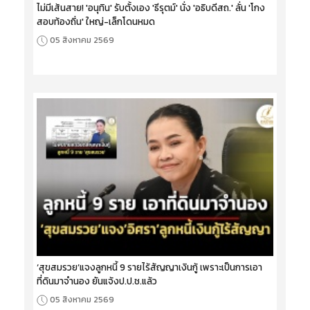
ไม่มีเส้นสาย! 'อนุทิน' รับตั้งเอง 'ธีรุตม์' นั่ง 'อธิบดีสถ.' ลั่น 'โกง
สอบท้องถิ่น' ใหญ่-เล็กโดนหมด
05 สิงหาคม 2569
‘สุขสมรวย’แจงลูกหนี้ 9 รายไร้สัญญาเงินกู้ เพราะเป็นการเอา
ที่ดินมาจำนอง ยันแจ้งป.ป.ช.แล้ว
05 สิงหาคม 2569