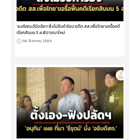
‘องค์คณะวินิจฉัยฯ’สั่งไม่รับคำร้อง‘อดีต สส.เพื่อไทย’ขอรื้อคดี
เรียกสินบน 5 ล.พิจารณาใหม่
06 สิงหาคม 2569