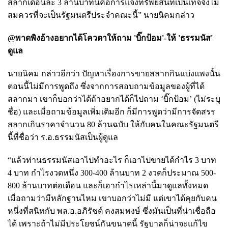
สลากเดือนละ 3 ล้านบาทนี่คือการแจ้งทรัพย์สินที่เป็นเท็จจึงไม่
สมควรที่จะเป็นรัฐมนตรีประจำคณะนี้” นายนิคมกล่าว
@พาดพิงอ้างอยากได้โควตาให้ถาม 'บิ๊กป้อม'-ให้ 'ธรรมนัส'
ดูแล
นายนิคม กล่าวอีกว่า ปัญหาเรื่องการขายสลากกินแบ่งแพงนั้น
ตอนนี้ไม่มีการพูดถึง ซึ่งจากการสอบถามข้อมูลของผู้ที่ได้
สลากมา เขาก็บอกว่าได้ถ้าอยากได้ก็ไปถาม ‘บิ๊กป้อม’ (ไม่ระบุ
ชื่อ) และเมื่อถามข้อมูลเพิ่มเติมอีก ก็มีการพูดว่ามีการจัดสรร
สลากเกินราคาจำนวน 80 ล้านฉบับ ให้กับคนในคณะรัฐมนตรี
นี้ที่ชื่อว่า ร.อ.ธรรมนัสเป็นผู้ดูแล
“แล้วท่านธรรมนัสเอาไปทำอะไร ก็เอาไปขายได้กำไร 3 บาท
4 บาท กำไรงวดหนึ่ง 300-400 ล้านบาท 2 งวดก็ประมาณ 500-
800 ล้านบาทต่อเดือน และก็เอากำไรเหล่านี้มาดูแลทั้งหมด
เมื่อถามว่ามีหลักฐานไหม เขาบอกว่าไม่มี แต่เขาได้คุยกับคน
หนึ่งที่สนิทกับ พล.อ.อภิรัชต์ คงสมพงษ์ ซึ่งมันเป็นที่น่าเชื่อถือ
ได้ เพราะถ้าไม่มีประโยชน์กันขนาดนี้ รัฐบาลก็น่าจะแก้ไข