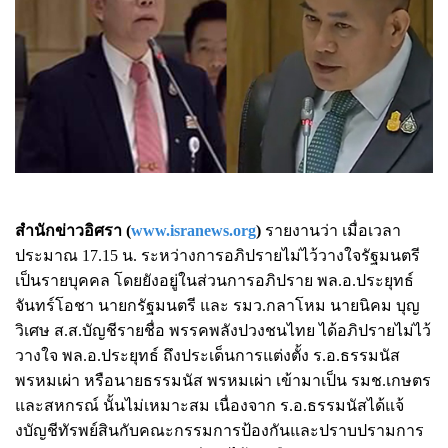
สำนักข่าวอิศรา (
www.isranews.org
)
รายงานว่า เมื่อเวลา
ประมาณ 17.15 น. ระหว่างการอภิปรายไม่ไว้วางใจรัฐมนตรี
เป็นรายบุคคล โดยยังอยู่ในส่วนการอภิปราย พล.อ.ประยุทธ์
จันทร์โอชา นายกรัฐมนตรี และ รมว.กลาโหม นายนิคม บุญ
วิเศษ ส.ส.บัญชีรายชื่อ พรรคพลังปวงชนไทย ได้อภิปรายไม่ไว้
วางใจ พล.อ.ประยุทธ์ ถึงประเด็นการแต่งตั้ง ร.อ.ธรรมนัส
พรหมเผ่า หรือนายธรรมนัส พรหมเผ่า เข้ามาเป็น รมช.เกษตร
และสหกรณ์ นั้นไม่เหมาะสม เนื่องจาก ร.อ.ธรรมนัสได้แจ้
งบัญชีทัรพย์สินกับคณะกรรมการป้องกันและปราบปรามการ