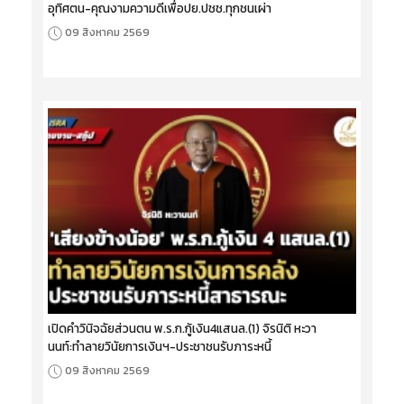
อุทิศตน-คุณงามความดีเพื่อปย.ปชช.ทุกชนเผ่า
09 สิงหาคม 2569
เปิดคำวินิจฉัยส่วนตน พ.ร.ก.กู้เงิน4แสนล.(1) จิรนิติ หะวา
นนท์:ทำลายวินัยการเงินฯ-ประชาชนรับภาระหนี้
09 สิงหาคม 2569