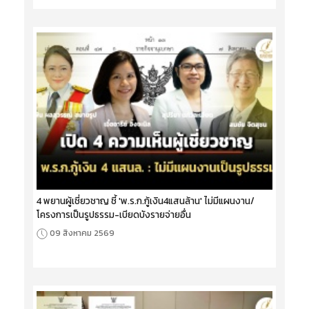
4 พยานผู้เชี่ยวชาญ ชี้ 'พ.ร.ก.กู้เงิน4แสนล้าน' ไม่มีแผนงาน/
โครงการเป็นรูปธรรม-เบียดบังรายจ่ายอื่น
09 สิงหาคม 2569