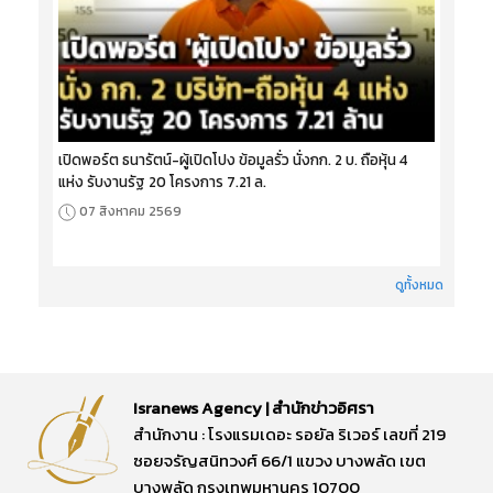
เปิดพอร์ต ธนารัตน์-ผู้เปิดโปง ข้อมูลรั่ว นั่งกก. 2 บ. ถือหุ้น 4
แห่ง รับงานรัฐ 20 โครงการ 7.21 ล.
07 สิงหาคม 2569
ดูทั้งหมด
Isranews Agency | สำนักข่าวอิศรา
สำนักงาน : โรงแรมเดอะ รอยัล ริเวอร์ เลขที่ 219
ซอยจรัญสนิทวงศ์ 66/1 แขวง บางพลัด เขต
บางพลัด กรุงเทพมหานคร 10700