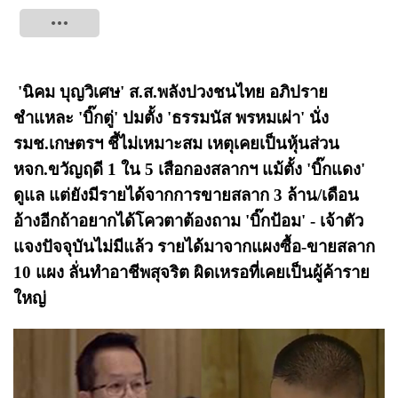
Tweet
'นิคม บุญวิเศษ' ส.ส.พลังปวงชนไทย อภิปราย
ชำแหละ 'บิ๊กตู่' ปมตั้ง 'ธรรมนัส พรหมเผ่า' นั่ง
รมช.เกษตรฯ ชี้ไม่เหมาะสม เหตุเคยเป็นหุ้นส่วน
หจก.ขวัญฤดี 1 ใน 5 เสือกองสลากฯ แม้ตั้ง 'บิ๊กแดง'
ดูแล แต่ยังมีรายได้จากการขายสลาก 3 ล้าน/เดือน
อ้างอีกถ้าอยากได้โควตาต้องถาม 'บิ๊กป้อม' - เจ้าตัว
แจงปัจจุบันไม่มีแล้ว รายได้มาจากแผงซื้อ-ขายสลาก
10 แผง ลั่นทำอาชีพสุจริต ผิดเหรอที่เคยเป็นผู้ค้าราย
ใหญ่