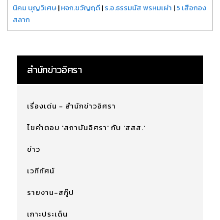
นิคม บุญวิเศษ
|
หจก.ขวัญฤดี
|
ร.อ.ธรรมนัส พรหมเผ่า
|
5 เสือกอง
สลาก
สำนักข่าวอิศรา
เรื่องเด่น - สำนักข่าวอิศรา
ไขคำตอบ 'สถาบันอิศรา' กับ 'สสส.'
ข่าว
เวทีทัศน์
รายงาน-สกู๊ป
เกาะประเด็น