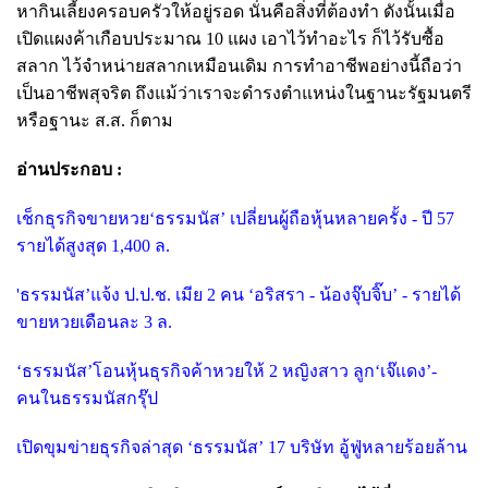
หากินเลี้ยงครอบครัวให้อยู่รอด นั่นคือสิ่งที่ต้องทำ ดังนั้นเมื่อ
เปิดแผงค้าเกือบประมาณ 10 แผง เอาไว้ทำอะไร ก็ไว้รับซื้อ
สลาก ไว้จำหน่ายสลากเหมือนเดิม การทำอาชีพอย่างนี้ถือว่า
เป็นอาชีพสุจริต ถึงแม้ว่าเราจะดำรงตำแหน่งในฐานะรัฐมนตรี
หรือฐานะ ส.ส. ก็ตาม
อ่านประกอบ :
เช็กธุรกิจขายหวย‘ธรรมนัส’ เปลี่ยนผู้ถือหุ้นหลายครั้ง - ปี 57
รายได้สูงสุด 1,400 ล.
'ธรรมนัส’แจ้ง ป.ป.ช. เมีย 2 คน ‘อริสรา - น้องจุ๊บจิ๊บ’ - รายได้
ขายหวยเดือนละ 3 ล.
‘ธรรมนัส’โอนหุ้นธุรกิจค้าหวยให้ 2 หญิงสาว ลูก‘เจ๊แดง’-
คนในธรรมนัสกรุ๊ป
เปิดขุมข่ายธุรกิจล่าสุด ‘ธรรมนัส’ 17 บริษัท อู้ฟู่หลายร้อยล้าน