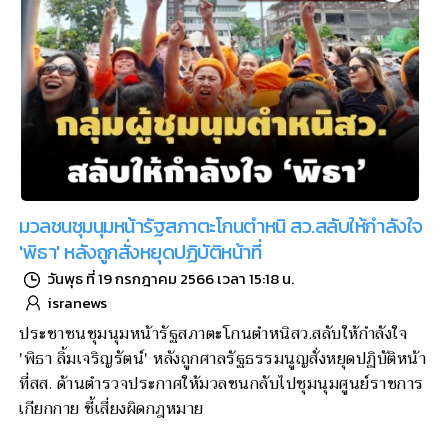
มวลชนชุมนุมหน้ารัฐสภาตะโกนตำหนิ สว.สลับให้กำลังใจ
'พิธา' หลังถูกสั่งหยุดปฏิบัติหน้าที่
วันพุธ ที่ 19 กรกฎาคม 2566 เวลา 15:18 น.
isranews
ประชาชนชุมนุมหน้ารัฐสภาตะโกนตำหนิสว.สลับให้กำลังใจ
'พิธา ลิ้มเจริญรัตน์' หลังถูกศาลรัฐธรรมนูญสั่งหยุดปฏิบัติหน้า
ที่สส. ด้านตำรวจประกาศให้มวลชนกลับไปชุมนุมศูนย์ราชการ
เกียกกาย ชี้เสี่ยงผิดกฎหมาย