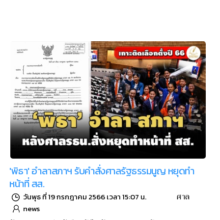
'พิธา' อำลาสภาฯ รับคำสั่งศาลรัฐธรรมนูญ หยุดทำ
หน้าที่ สส.
ศาล
วันพุธ ที่ 19 กรกฎาคม 2566 เวลา 15:07 น.
news