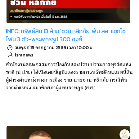
INFO: ทรัพย์สิน 13 ล้าน 'ชวน หลีกภัย' พ้น สส. แซกโซ
โฟน 3 ตัว-พระพุทธรูป 300 องค์
วันพุธ ที่ 15 กรกฎาคม 2569 เวลา 10:00 น.
isranews
สำนักงานคณะกรรมการป้องกันและปราบปรามการทุจริตแห่ง
ชาติ (ป.ป.ช.) ได้เปิดเผยบัญชีแสดงรายการทรัพย์สินและหนี้สิน
ผู้ดำรงตำแหน่งทางการเมือง ราย นายชวน หลีกภัย กรณีพ้น
จากตำแหน่ง สมาชิกสภาผู้แทนราษฎร (ส.ส.)