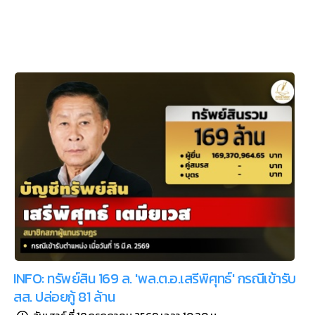
INFO: ทรัพย์สิน 169 ล. 'พล.ต.อ.เสรีพิศุทธ์' กรณีเข้ารับ
สส. ปล่อยกู้ 81 ล้าน