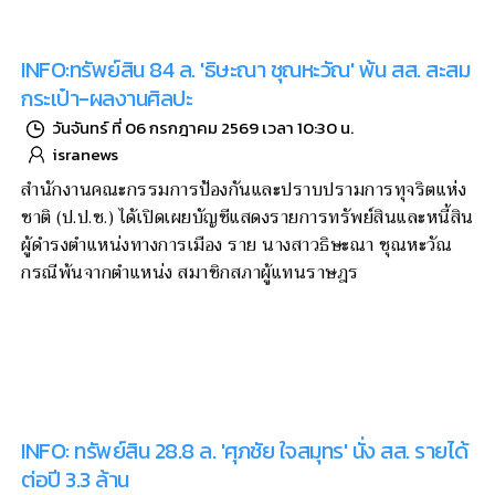
INFO:ทรัพย์สิน 84 ล. 'ธิษะณา ชุณหะวัณ' พ้น สส. สะสม
กระเป๋า-ผลงานศิลปะ
วันจันทร์ ที่ 06 กรกฎาคม 2569 เวลา 10:30 น.
isranews
สำนักงานคณะกรรมการป้องกันและปราบปรามการทุจริตแห่ง
ชาติ (ป.ป.ช.) ได้เปิดเผยบัญชีแสดงรายการทรัพย์สินและหนี้สิน
ผู้ดำรงตำแหน่งทางการเมือง ราย นางสาวธิษะณา ชุณหะวัณ
กรณีพ้นจากตำแหน่ง สมาชิกสภาผู้แทนราษฎร
INFO: ทรัพย์สิน 28.8 ล. 'ศุภชัย ใจสมุทร' นั่ง สส. รายได้
ต่อปี 3.3 ล้าน