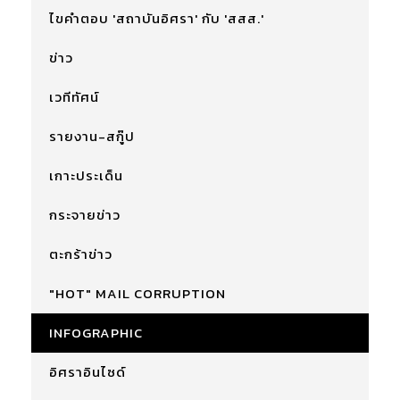
ไขคำตอบ 'สถาบันอิศรา' กับ 'สสส.'
ข่าว
เวทีทัศน์
รายงาน-สกู๊ป
เกาะประเด็น
กระจายข่าว
ตะกร้าข่าว
"HOT" MAIL CORRUPTION
INFOGRAPHIC
อิศราอินไซด์