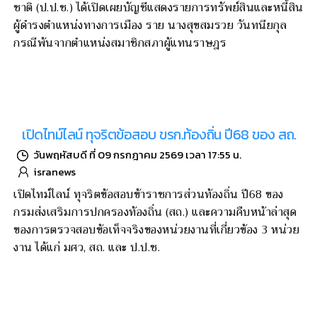
ชาติ (ป.ป.ช.) ได้เปิดเผยบัญชีแสดงรายการทรัพย์สินและหนี้สิน
ผู้ดำรงตำแหน่งทางการเมือง ราย นางสุขสมรวย วันทนียกุล
กรณีพ้นจากตำแหน่งสมาชิกสภาผู้แทนราษฎร
เปิดไทม์ไลน์ ทุจริตข้อสอบ ขรก.ท้องถิ่น ปี68 ของ สถ.
วันพฤหัสบดี ที่ 09 กรกฎาคม 2569 เวลา 17:55 น.
isranews
เปิดไทม์ไลน์ ทุจริตข้อสอบข้าราชการส่วนท้องถิ่น ปี68 ของ
กรมส่งเสริมการปกครองท้องถิ่น (สถ.) และความคืบหน้าล่าสุด
ของการตรวจสอบข้อเท็จจริงของหน่วยงานที่เกี่ยวข้อง 3 หน่วย
งาน ได้แก่ มศว, สถ. และ ป.ป.ช.