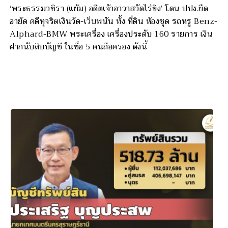
‘พระธรรมวชิรา (แย้ม) อดีตเจ้าอาวาสวัดไร่ขิง’ โดน ปปง.ยึด
อายัด คดีทุจริตเงินวัด-เว็บพนัน ทั้ง ที่ดิน ห้องชุด รถหรู Benz-
Alphard-BMW พระเครื่อง เครื่องประดับ 160 รายการ เงิน
ฝากนับสิบบัญชี ในชื่อ 5 คนถือครอง ดังนี้