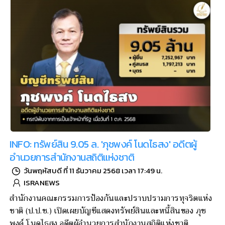
INFO: ทรัพย์สิน 9.05 ล. 'ภุชพงค์ โนดไธสง' อดีตผู้
อำนวยการสำนักงานสถิติแห่งชาติ
วันพฤหัสบดี ที่ 11 ธันวาคม 2568 เวลา 17:49 น.
ISRANEWS
สำนักงานคณะกรรมการป้องกันและปราบปรามการทุจริตแห่ง
ชาติ (ป.ป.ช.) เปิดเผยบัญชีแสดงทรัพย์สินและหนี้สินของ ภุช
พงค์ โนดไธสง อดีตผู้อำนวยการสำนักงานสถิติแห่งชาติ