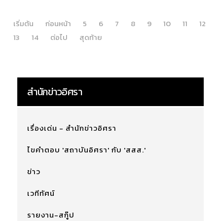
เริ่มต้น
ก่อนหน้า
5
6
7
8
9
10
11
12
13
14
ต่อไป
สุดท้าย
สำนักข่าวอิศรา
เรื่องเด่น - สำนักข่าวอิศรา
ไขคำตอบ 'สถาบันอิศรา' กับ 'สสส.'
ข่าว
เวทีทัศน์
รายงาน-สกู๊ป