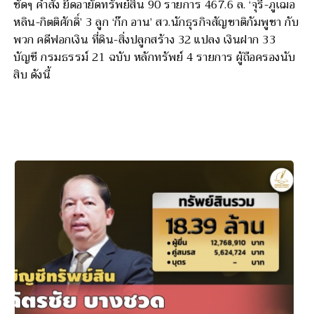
ชัดๆ คำสั่ง ยึดอายัดทรัพย์สิน 90 รายการ 467.6 ล. ‘จุรี-ภูเฌอ
หลิน-กิตติศักดิ์’ 3 ลูก ‘ก๊ก อาน’ สว.นักธุรกิจสัญชาติกัมพูชา กับ
พวก คดีฟอกเงิน ที่ดิน-สิ่งปลูกสร้าง 32 แปลง เงินฝาก 33
บัญชี กรมธรรม์ 21 ฉบับ หลักทรัพย์ 4 รายการ ผู้ถือครองนับ
สิบ ดังนี้