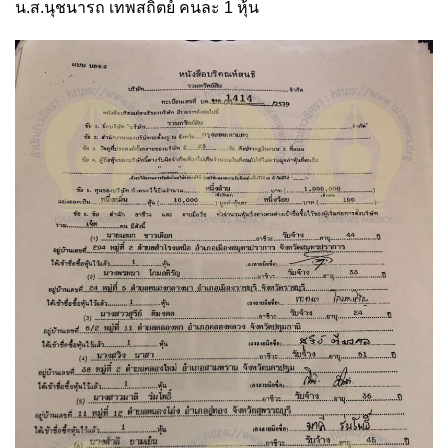
น.ส.นุชนารถ เทพสถิตย์ คนละ 1 หุ้น