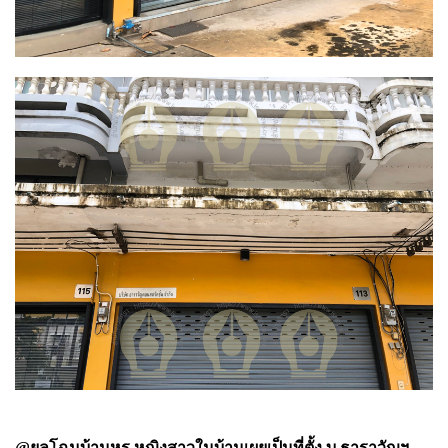
@ยลโฉมบ้านหรู หญิงสาวในบ้านเผยเป็นที่ตั้ง บ.ธาราวัญฯ