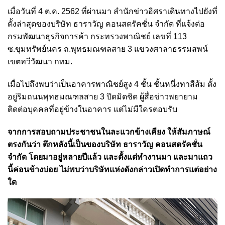
เมื่อวันที่ 4 ต.ค. 2562 ที่ผ่านมา สำนักข่าวอิศราเดินทางไปยังที่
ตั้งล่าสุดของบริษัท ธาราวัญ คอนสตรัคชั่น จำกัด ที่แจ้งต่อ
กรมพัฒนาธุรกิจการค้า กระทรวงพาณิชย์ เลขที่ 113
ซ.ขุมทรัพย์นคร ถ.พุทธมณฑลสาย 3 แขวงศาลาธรรมสพน์
เขตทวีวัฒนา กทม.
เมื่อไปถึงพบว่าเป็นอาคารพาณิชย์สูง 4 ชั้น ชั้นหนึ่งทาสีส้ม ตั้ง
อยู่ริมถนนพุทธมณฑลสาย 3 ปิดมิดชิด ผู้สื่อข่าวพยายาม
ติดต่อบุคคลที่อยู่ข้างในอาคาร แต่ไม่มีใครตอบรับ
จากการสอบถามประชาชนในละแวกข้างเคียง ให้สัมภาษณ์
ตรงกันว่า ตึกหลังนี้เป็นของบริษัท ธาราวัญ คอนสตรัคชั่น
จำกัด โดยมาอยู่หลายปีแล้ว และตั้งแต่ทำงานมา และมาแถว
นี้ค่อนข้างบ่อย ไม่พบว่าบริษัทแห่งดังกล่าวเปิดทำการแต่อย่าง
ใด