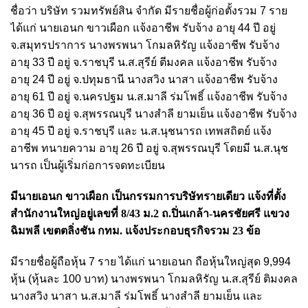
ชื่อว่า บริษัท รวมทรัพย์สิน จำกัด มีรายชื่อผู้ก่อตั้งรวม 7 ราย
ได้แก่ นายเอนก ขาวเผือก แจ้งอาชีพ รับจ้าง อายุ 44 ปี อยู่
จ.สมุทรปราการ นางพรพนา โกมลหิรัญ แจ้งอาชีพ รับจ้าง
อายุ 33 ปี อยู่ จ.ราชบุรี น.ส.สุรีย์ ตีมงคล แจ้งอาชีพ รับจ้าง
อายุ 24 ปี อยู่ จ.ปทุมธานี นางสวิง นาสา แจ้งอาชีพ รับจ้าง
อายุ 61 ปี อยู่ จ.นครปฐม น.ส.มาลี ร่มโพธิ์ แจ้งอาชีพ รับจ้าง
อายุ 36 ปี อยู่ จ.สุพรรณบุรี นางสำลี ยามเย็น แจ้งอาชีพ รับจ้าง
อายุ 45 ปี อยู่ จ.ราชบุรี และ น.ส.นุชนารถ เทพสถิตย์ แจ้ง
อาชีพ ทนายความ อายุ 26 ปี อยู่ จ.สุพรรณบุรี โดยมี น.ส.นุช
นารถ เป็นผู้เริ่มก่อการจดทะเบียน
มีนายเอนก ขาวเผือก เป็นกรรมการบริษัทรายเดียว แจ้งที่ตั้ง
สำนักงานใหญ่อยู่เลขที่ 8/43 ม.2 ถ.ปิ่นเกล้า-นครชัยศรี แขวง
ฉิมพลี เขตตลิ่งชัน กทม. แจ้งประกอบธุรกิจรวม 23 ข้อ
มีรายชื่อผู้ถือหุ้น 7 ราย ได้แก่ นายเอนก ถือหุ้นใหญ่สุด 9,994
หุ้น (หุ้นละ 100 บาท) นางพรพนา โกมลหิรัญ น.ส.สุรีย์ ติมงคล
นางสวิง นาสา น.ส.มาลี ร่มโพธิ์ นางสำลี ยามเย็น และ