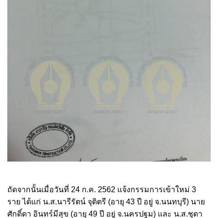
ถัดจากนั้นเมื่อวันที่ 24 ก.ค. 2562 แจ้งกรรมการเข้าใหม่ 3
ราย ได้แก่ น.ส.นารีรัตน์ จุติตรี (อายุ 43 ปี อยู่ จ.นนทบุรี) นาย
ศักดิ์ดา อินทร์มีสุข (อายุ 49 ปี อยู่ จ.นครปฐม) และ น.ส.ชุดา