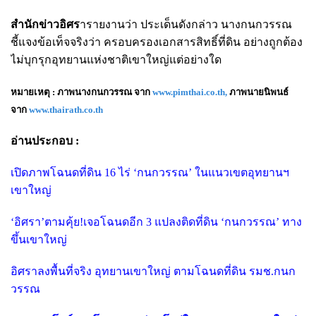
สำนักข่าวอิศร
ารายงานว่า ประเด็นดังกล่าว นางกนกวรรณ
ชี้แจงข้อเท็จจริงว่า ครอบครองเอกสารสิทธิ์ที่ดิน อย่างถูกต้อง
ไม่บุกรุกอุทยานแห่งชาติเขาใหญ่แต่อย่างใด
หมายเหตุ : ภาพนางกนกวรรณ จาก
www.pimthai.co.th,
ภาพนายนิพนธ์
จาก
www.thairath.co.th
อ่านประกอบ :
เปิดภาพโฉนดที่ดิน 16 ไร่ ‘กนกวรรณ’ ในแนวเขตอุทยานฯ
เขาใหญ่
‘อิศรา’ตามคุ้ย!เจอโฉนดอีก 3 แปลงติดที่ดิน ‘กนกวรรณ’ ทาง
ขึ้นเขาใหญ่
อิศราลงพื้นที่จริง อุทยานเขาใหญ่ ตามโฉนดที่ดิน รมช.กนก
วรรณ