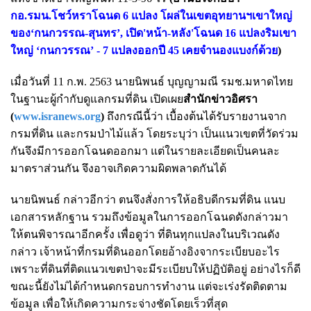
กอ.รมน.โชว์หราโฉนด 6 แปลง โผล่ในเขตอุทยานฯเขาใหญ่
ของ‘กนกวรรณ-สุนทร’
,
เปิด'หน้า-หลัง'โฉนด 16 แปลงริมเขา
ใหญ่ ‘กนกวรรณ’ - 7 แปลงออกปี 45 เคยจำนองแบงก์ด้วย
)
เมื่อวันที่ 11 ก.พ. 2563 นายนิพนธ์ บุญญามณี รมช.มหาดไทย
ในฐานะผู้กำกับดูแลกรมที่ดิน เปิดเผย
สำนักข่าวอิศรา
(
www.isranews.org
)
ถึงกรณีนี้ว่า เบื้องต้นได้รับรายงานจาก
กรมที่ดิน และกรมป่าไม้แล้ว โดยระบุว่า เป็นแนวเขตที่วัดร่วม
กันจึงมีการออกโฉนดออกมา แต่ในรายละเอียดเป็นคนละ
มาตราส่วนกัน จึงอาจเกิดความผิดพลาดกันได้
นายนิพนธ์ กล่าวอีกว่า ตนจึงสั่งการให้อธิบดีกรมที่ดิน แนบ
เอกสารหลักฐาน รวมถึงข้อมูลในการออกโฉนดดังกล่าวมา
ให้ตนพิจารณาอีกครั้ง เพื่อดูว่า ที่ดินทุกแปลงในบริเวณดัง
กล่าว เจ้าหน้าที่กรมที่ดินออกโดยอ้างอิงจากระเบียบอะไร
เพราะที่ดินที่ติดแนวเขตป่าจะมีระเบียบให้ปฏิบัติอยู่ อย่างไรก็ดี
ขณะนี้ยังไม่ได้กำหนดกรอบการทำงาน แต่จะเร่งรัดติดตาม
ข้อมูล เพื่อให้เกิดความกระจ่างชัดโดยเร็วที่สุด