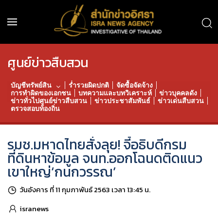
ศูนย์ข่าวสืบสวน
บัญชีทรัพย์สิน
ร่ำรวยผิดปกติ
จัดซื้อจัดจ้าง
การทำผิดของเอกชน
บทความและบทวิเคราะห์
ข่าวบุคคลดัง
ข่าวทั่วไปศูนย์ข่าวสืบสวน
ข่าวประชาสัมพันธ์
ข่าวเด่นสืบสวน
ตรวจสอบท้องถิ่น
รมช.มหาดไทยสั่งลุย! จี้อธิบดีกรม
ที่ดินหาข้อมูล จนท.ออกโฉนดติดแนว
เขาใหญ่‘กนกวรรณ’
วันอังคาร ที่ 11 กุมภาพันธ์ 2563 เวลา 13:45 น.
isranews