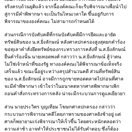
จริงครบถ้วนยุติแล้ว จากนี้องค์คณะก็จะรีบพิจารณาเพื่อนำไป
สู่การมีคำพิพากษา จะเป็นวันไหนเวลาใด ขึ้นอยู่กับการ
พิจารณาขององค์คณะ ไม่สามารถกำหนดได้
ส่วนกรณีการบังคับคดีที่กรมบังคับคดีมีการยึดและอายัด
ทรัพย์สินของ น.ส.ยิ่งลักษณ์ หลังศาลปกครองสูงสุดยกคำร้อง
ขอทุเลาคำสั่งยึดทรัพย์ของกระทรวงการคลังที่ น.ส.ยิ่งลักษณ์
ยื่นคำร้องนั้น นายเทอดพงศ์ กล่าวว่า น.ส.ยิ่งลักษณ์ สู้ว่าตน
ไม่ใช่เจ้าหน้าที่ของรัฐ ทางองค์คณะได้พิจารณาข้อเท็จจริง
เสร็จแล้ว ขณะนี้อยู่ระหว่างสรุปสำนวนคดี ส่วนที่ทรัพย์สิน
ของ น.ส.ยิ่งลักษณ์ อาจมีการถูกขายทอดตลาดไปก่อนที่ศาล
จะมีคำพิพากษา เข้าใจว่าในอนาคตหากศาลพิพากษาเพิก
ถอนคำสั่งกระทรวงการคลัง น่าจะมีกระบวนการดูแลเยียวยา
ส่วน นายประวิตร บุญเทียม โฆษกศาลปกครอง กล่าวว่า
กระบวนการพิจารณาคดีโดยภาพรวมของศาลยังช้าอยู่ แต่
ศาลก็พยายามเร่งพิจารณาให้เร็วขึ้น โดยตระหนักตลอดว่า
ความล่าช้า อาจทำให้ประชาชนไม่ได้รับคำตอบ ซึ่งก็ต้อง