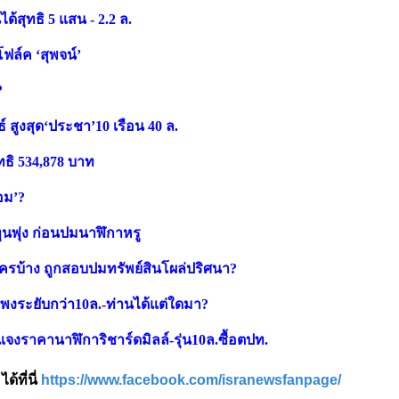
ได้สุทธิ 5 แสน - 2.2 ล.
ฟล์ค ‘สุพจน์’
?
 สูงสุด‘ประชา’10 เรือน 40 ล.
ุทธิ 534,878 บาท
้อม’?
ทุนพุ่ง ก่อนปมนาฬิกาหรู
งใครบ้าง ถูกสอบปมทรัพย์สินโผล่ปริศนา?
 แพงระยับกว่า10ล.-ท่านได้แต่ใดมา?
จงราคานาฬิการิชาร์ดมิลล์-รุ่น10ล.ซื้อตปท.
้ที่นี่
https://www.facebook.com/isranewsfanpage/