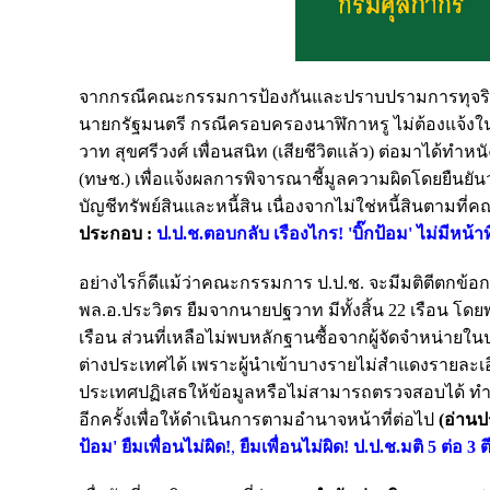
จากกรณีคณะกรรมการป้องกันและปราบปรามการทุจริตแห่
นายกรัฐมนตรี กรณีครอบครองนาฬิกาหรู ไม่ต้องแจ้งใน
วาท สุขศรีวงศ์ เพื่อนสนิท (เสียชีวิตแล้ว) ต่อมาได้
(ทษช.) เพื่อแจ้งผลการพิจารณาชี้มูลความผิดโดยยืนยันว
บัญชีทรัพย์สินและหนี้สิน เนื่องจากไม่ใช่หนี้สินตาม
ประกอบ :
ป.ป.ช.ตอบกลับ เรืองไกร! 'บิ๊กป้อม' ไม่มีหน้
อย่างไรก็ดีแม้ว่าคณะกรรมการ ป.ป.ช. จะมีมติตีตกข้อก
พล.อ.ประวิตร ยืมจากนายปฐวาท มีทั้งสิ้น 22 เรือน โดยพบ
เรือน ส่วนที่เหลือไม่พบหลักฐานซื้อจากผู้จัดจำหน
ต่างประเทศได้ เพราะผู้นำเข้าบางรายไม่สำแดงรายละ
ประเทศปฏิเสธให้ข้อมูลหรือไม่สามารถตรวจสอบได้ ทำใ
อีกครั้งเพื่อให้ดำเนินการตามอำนาจหน้าที่ต่อไป
(อ่าน
ป้อม' ยืมเพื่อนไม่ผิด!
,
ยืมเพื่อนไม่ผิด! ป.ป.ช.มติ 5 ต่อ 3