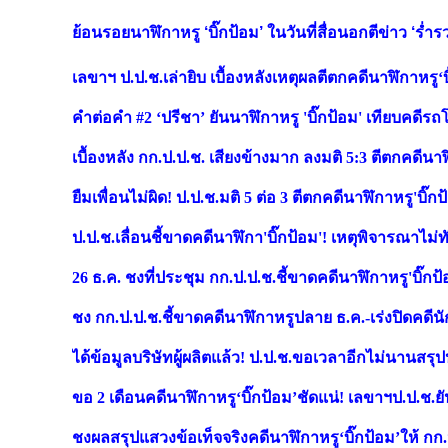
ย้อนรอยนาฬิกาหรู ‘บิ๊กป้อม’ ในวันที่สื่อนอกตีข่าว ‘ร่ำร
เลขาฯ ป.ป.ช.เล่ายิบ เบื้องหลังเหตุผลตีตกคดีนาฬิกาหรู‘บิ
คำต่อคำ #2 ‘ปรีชา’ ยันนาฬิกาหรู 'บิ๊กป้อม' เทียบคดีรถโฟล
เบื้องหลัง กก.ป.ป.ช. เสียงข้างมาก ลงมติ 5:3 ตีตกคดีนาฬิก
ยืมเพื่อนไม่ผิด! ป.ป.ช.มติ 5 ต่อ 3 ตีตกคดีนาฬิกาหรู'บิ๊กป
ป.ป.ช.เลื่อนชี้ขาดคดีนาฬิกา'บิ๊กป้อม'! เหตุพิจารณาไม่ท
26 ธ.ค. ชงที่ประชุม กก.ป.ป.ช.ชี้ขาดคดีนาฬิกาหรู'บิ๊ก
ชง กก.ป.ป.ช.ชี้ขาดคดีนาฬิกาหรูปลาย ธ.ค.-เร่งปิดคดีนั
ได้ข้อมูลบริษัทผู้ผลิตแล้ว! ป.ป.ช.ขอเวลาอีกไม่นานสรุ
ขอ 2 เดือนคดีนาฬิกาหรู‘บิ๊กป้อม’ชัดแน่! เลขาฯป.ป.ช.ยันย
ชงผลสรุปแสวงข้อเท็จจริงคดีนาฬิกาหรู‘บิ๊กป้อม’ให้ ก