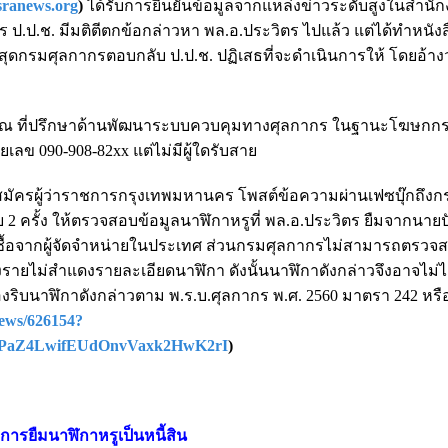
ranews.org
)
ได้รับการยืนยันข้อมูลจากแหล่งข่าวระดับสูงในสำนั
ป.ป.ช. มีมติตีตกข้อกล่าวหา พล.อ.ประวิตร ไปแล้ว แต่ได้ทำหนัง
สุดกรมศุลกากรตอบกลับ ป.ป.ช. ปฏิเสธที่จะดำเนินการให้ โดยอ้างว
 คำคุณ ที่ปรึกษาด้านพัฒนาระบบควบคุมทางศุลกากร ในฐานะโฆษกก
ยเลข 090-908-82xx แต่ไม่มีผู้ใดรับสาย
ู้สมัครผู้ว่าราชการกรุงเทพมหานคร โพสต์ข้อความผ่านเฟซบุ๊กถึงกร
ย 2 ครั้ง ให้ตรวจสอบข้อมูลนาฬิกาหรูที่ พล.อ.ประวิตร ยืมจากนา
ซื้อจากผู้จัดจำหน่ายในประเทศ ส่วนกรมศุลกากรไม่สามารถตรวจส
รายไม่สำแดงรายละเอียดนาฬิกา ดังนั้นนาฬิกาดังกล่าวจึงอาจไม่ไ
ิบนาฬิกาดังกล่าวตาม พ.ร.บ.ศุลกากร พ.ศ. 2560 มาตรา 242 หรือ
news/626154?
iPaZ4LwifEUdOnvVaxk2HwK2rI
)
งการยืมนาฬิกาหรูเป็นหนี้สิน