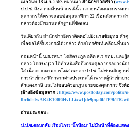
เมื่อวันที่ 18 มิ.ย. 2563 ที่ผ่านมา
สำนักข่าวอิศรา (
www.is
ป.ป.ช. ถึงความคืบหน้ากรณีนี้ว่า ภายหลังคณะกรรมการ 
ศุลกากรให้ตรวจสอบข้อมูลนาฬิกา 22 เรือนดังกล่าว ล่า
กล่าวต้องมีพยานหลักฐานที่ชัดเจน
วันเดียวกัน สำนักข่าวอิศราติดต่อไปยังนายชัยยุทธ
เพื่อขอให้ชี้แจงกรณีดังกล่าว ด้วยโทรศัพท์เคลื่อนที่หมา
ก่อนหน้านี้ น.ส.รสนา โตสิตระกูล อดีต ส.ว.กทม. และผ
กล่าว โดยระบุว่า ได้ทำหนังสือถึงกรมศุลกากรอย่างน้อ
ใส่ เนื่องจากตามการไต่สวนของ ป.ป.ช. ไม่พบหลักฐาน
การนำเข้านาฬิกาจากต่างประเทศได้ เพราะผู้นำเข้าบาง
สำแดงภาษี และไม่ชอบด้วยกฎหมายของศุลกากร จึงต้องร
(อ้างอิงข้อมูลจาก :
https://www.posttoday.com/politic/
fbclid=IwAR2R100f6HvLLixwQde9pqa6bTP9bTfGw
อ่านประกอบ :
ป.ป.ช.ตอบกลับ เรืองไกร! 'บิ๊กป้อม' ไม่มีหน้าที่ต้องแสด