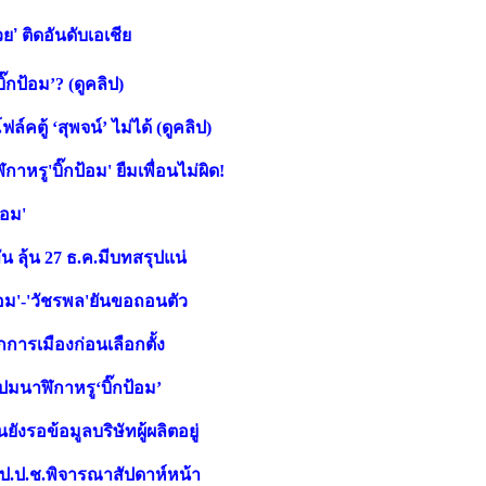
วย’ ติดอันดับเอเชีย
๊กป้อม’? (ดูคลิป)
์คตู้ ‘สุพจน์’ ไม่ได้ (ดูคลิป)
าหรู'บิ๊กป้อม' ยืมเพื่อนไม่ผิด!
้อม'
ัน ลุ้น 27 ธ.ค.มีบทสรุปแน่
ป้อม'-'วัชรพล'ยันขอถอนตัว
กการเมืองก่อนเลือกตั้ง
ปปมนาฬิกาหรู‘บิ๊กป้อม’
ังรอข้อมูลบริษัทผู้ผลิตอยู่
ก.ป.ป.ช.พิจารณาสัปดาห์หน้า