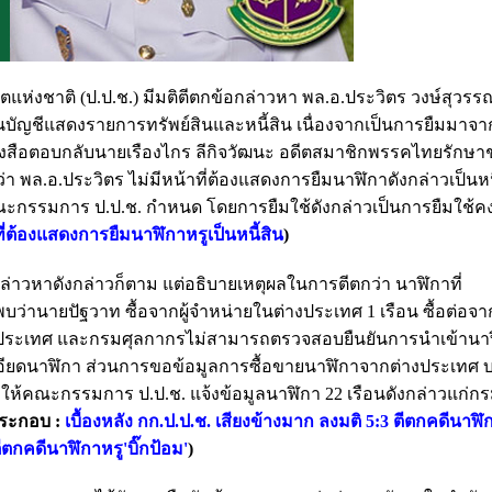
งชาติ (ป.ป.ช.) มีมติตีตกข้อกล่าวหา พล.อ.ประวิตร วงษ์สุวรร
บัญชีแสดงรายการทรัพย์สินและหนี้สิน เนื่องจากเป็นการยืมมาจา
ทำหนังสือตอบกลับนายเรืองไกร ลีกิจวัฒนะ อดีตสมาชิกพรรคไทยรักษา
่า พล.อ.ประวิตร ไม่มีหน้าที่ต้องแสดงการยืมนาฬิกาดังกล่าวเป็นหน
ที่คณะกรรมการ ป.ป.ช. กำหนด โดยการยืมใช้ดังกล่าวเป็นการยืมใช้ค
าที่ต้องแสดงการยืมนาฬิกาหรูเป็นหนี้สิน
)
ล่าวหาดังกล่าวก็ตาม แต่อธิบายเหตุผลในการตีตกว่า นาฬิกาที่
ว่านายปัฐวาท ซื้อจากผู้จำหน่ายในต่างประเทศ 1 เรือน ซื้อต่อจากผู
่ายในประเทศ และกรมศุลกากรไม่สามารถตรวจสอบยืนยันการนำเข้าน
เอียดนาฬิกา ส่วนการขอข้อมูลการซื้อขายนาฬิกาจากต่างประเทศ 
ห้คณะกรรมการ ป.ป.ช. แจ้งข้อมูลนาฬิกา 22 เรือนดังกล่าวแก่ก
ประกอบ :
เบื้องหลัง กก.ป.ป.ช. เสียงข้างมาก ลงมติ 5:3 ตีตกคดีนาฬิก
 ตีตกคดีนาฬิกาหรู'บิ๊กป้อม'
)