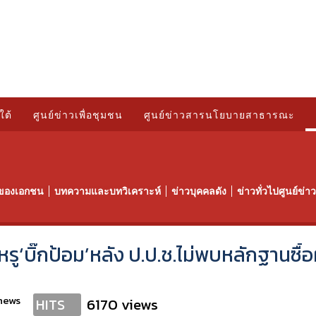
ใต้
ศูนย์ข่าวเพื่อชุมชน
ศูนย์ข่าวสารนโยบายสาธารณะ
ของเอกชน
บทความและบทวิเคราะห์
ข่าวบุคคลดัง
ข่าวทั่วไปศูนย์ข่
‘บิ๊กป้อม’หลัง ป.ป.ช.ไม่พบหลักฐานซื้อผ
news
6170 views
HITS