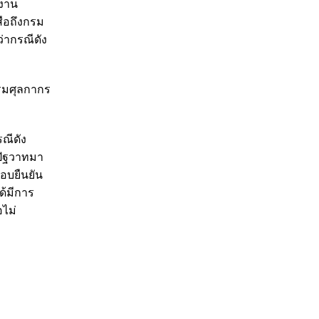
กงาน
สือถึงกรม
่ากรณีดัง
รมศุลกากร
ณีดัง
ยปัฐวาทมา
อบยืนยัน
ด้มีการ
ไม่