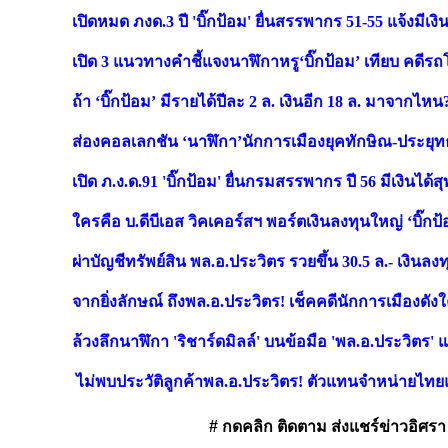
เปิดหมด ภงด.3 ปี 'บิ๊กป้อม' ยื่นสรรพากร 51-55 แจ้งมีเงิน
เปิด 3 แนวทางคำชี้แจงนาฬิกาหรู‘บิ๊กป้อม’ เทียบ คดีรถโ
ถ้า ‘บิ๊กป้อม’ มีรายได้ปีละ 2 ล. เงินอีก 18 ล. มาจากไหน
ส่องคอลเลกชัน ‘นาฬิกา’นักการเมืองยุคทักษิณ-ประยุทธ์
เปิด ภ.ง.ด.91 'บิ๊กป้อม' ยื่นกรมสรรพากร ปี 56 มีเงินได้ส
ใครคือ บ.ดีบีเอส วิคเคอร์สฯ พอร์ตเงินลงทุนใหญ่ ‘บิ๊กป
ผ่าบัญชีทรัพย์สิน พล.อ.ประวิตร รวยขึ้น 30.5 ล.- เงินลง
จากยิ่งลักษณ์ ถึงพล.อ.ประวิตร! เช็คคดีนักการเมืองดั
ล้วงลึกนาฬิกา 'ริชาร์ดมิลล์' บนข้อมือ 'พล.อ.ประวิตร'
ไม่พบประวัติลูกค้าพล.อ.ประวิตร! ตัวแทนจำหน่ายไทยแ
# กดคลิก ติดตาม ส่งแชร์ข่าวอิศรา ได