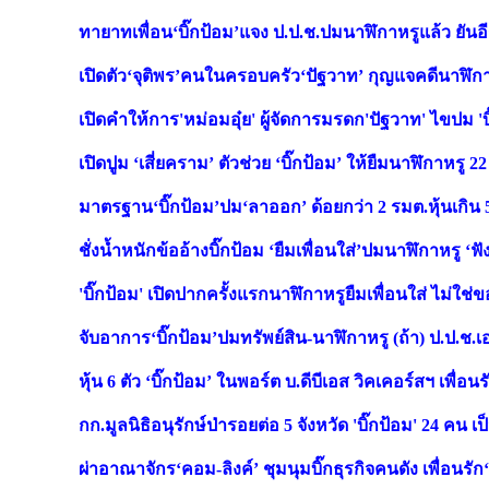
ทายาทเพื่อน‘บิ๊กป้อม’แจง ป.ป.ช.ปมนาฬิกาหรูแล้ว ยันอี
เปิดตัว‘จุติพร’คนในครอบครัว‘ปัฐวาท’ กุญแจคดีนาฬิกาหร
เปิดคำให้การ'หม่อมอุ๋ย' ผู้จัดการมรดก'ปัฐวาท' ไขปม '
เปิดปูม ‘เสี่ยคราม’ ตัวช่วย ‘บิ๊กป้อม’ ให้ยืมนาฬิกาหรู 22
มาตรฐาน‘บิ๊กป้อม’ปม‘ลาออก’ ด้อยกว่า 2 รมต.หุ้นเกิน 
ชั่งน้ำหนักข้ออ้างบิ๊กป้อม ‘ยืมเพื่อนใส่’ปมนาฬิกาหรู ‘ฟั
'บิ๊กป้อม' เปิดปากครั้งแรกนาฬิกาหรูยืมเพื่อนใส่ ไม่ใช่
จับอาการ‘บิ๊กป้อม’ปมทรัพย์สิน-นาฬิกาหรู (ถ้า) ป.ป.ช.เอ
หุ้น 6 ตัว ‘บิ๊กป้อม’ ในพอร์ต บ.ดีบีเอส วิคเคอร์สฯ เพื่อนร
กก.มูลนิธิอนุรักษ์ป่ารอยต่อ 5 จังหวัด 'บิ๊กป้อม' 24 คน 
ผ่าอาณาจักร‘คอม-ลิงค์’ ชุมนุมบิ๊กธุรกิจคนดัง เพื่อนรัก‘