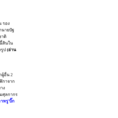
ณ รอง
กนายปัฐ
ชาติ
ี้สินใน
งรูป
(อ่าน
้อื่น 2
าฬิกาจาก
บาง
รมศุลกากร
าหรู'บิ๊ก