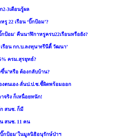
ก2-3เดือนรู้ผล
ู 22 เรือน ‘บิ๊กป้อม’?
บิ๊กป้อม' คืนนาฬิกาหรูครบ22เรือนหรือยัง?
 เรือน กก.บ.ลงทุน‘ทรีนีตี้ วัฒนา’
5% ครม.สุรยุทธ์?
งขึ้น’หรือ ต้องกลับบ้าน?
ของตนเอง-ลั่นป.ป.ช.ชี้ผิดพร้อมออก
าจริง ก็เหนื่อยหนัก!
ัก สนช. ก็มี
เป็น สนช. 11 คน
บิ๊กป้อม’ในมูลนิธิอนุรักษ์ป่าฯ