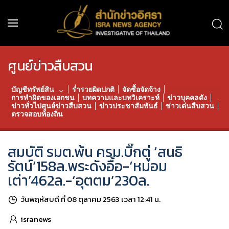
ศูนย์ข่าวสืบสวน
บัญชีทรัพย์สิน
ร่ำรวยผิดปกติ
จัดซื้อจัดจ้าง
การทำผิดของเอกชน
บทความและบทวิเคราะห์
ข่าวบุคคลดัง
ข่าวทั่วไปศูนย์ข่าวสืบสวน
ข่าวประชาสัมพันธ์
ข่าวเด่นสืบสวน
ตรวจสอบท้องถิ่น
สมบัติ รมต.พ้น ครม.บิ๊กตู่ ‘สนธิ
รัตน์’158ล.พระดังอื้อ-‘หม่อม
เต่า’462ล.-‘อุตตม’230ล.
วันพฤหัสบดี ที่ 08 ตุลาคม 2563 เวลา 12:41 น.
isranews