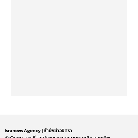
Isranews Agency | สำนักข่าวอิศรา
สำนักงาน : เลขที่ 538/1 ถนนสามเสน แขวงดุสิต เขตดุสิต