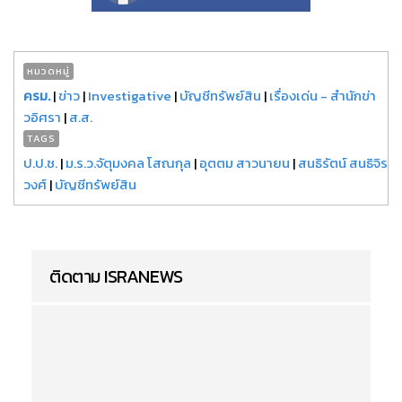
หมวดหมู่
ครม.
|
ข่าว
|
Investigative
|
บัญชีทรัพย์สิน
|
เรื่องเด่น - สำนักข่า
วอิศรา
|
ส.ส.
TAGS
ป.ป.ช.
|
ม.ร.ว.จัตุมงคล โสณกุล
|
อุตตม สาวนายน
|
สนธิรัตน์ สนธิจิร
วงศ์
|
บัญชีทรัพย์สิน
ติดตาม ISRANEWS