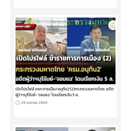
เปิดโปรไฟล์ ขรก.การเมือง‘อนุทิน2’(2)กระทรวงมหาดไทย: อดีต
ผู้ว่าฯบุรีรัมย์-‘จอมแฉ’ โดนเรียกเงิน 5 ล.
29 เมษายน 2569