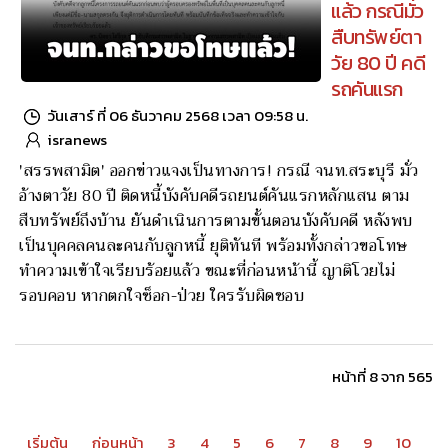
แล้ว กรณีมั่ว
สืบทรัพย์ตา
วัย 80 ปี คดี
รถคันแรก
วันเสาร์ ที่ 06 ธันวาคม 2568 เวลา 09:58 น.
isranews
'สรรพสามิต' ออกข่าวแจงเป็นทางการ! กรณี จนท.สระบุรี มั่ว
อ้างตาวัย 80 ปี ติดหนี้บังคับคดีรถยนต์คันแรกหลักแสน ตาม
สืบทรัพย์ถึงบ้าน ยันดำเนินการตามขั้นตอนบังคับคดี หลังพบ
เป็นบุคคลคนละคนกับลูกหนี้ ยุติทันที พร้อมทั้งกล่าวขอโทษ
ทำความเข้าใจเรียบร้อยแล้ว ขณะที่ก่อนหน้านี้ ญาติโวยไม่
รอบคอบ หากตกใจซ็อก-ป่วย ใครรับผิดชอบ
หน้าที่ 8 จาก 565
เริ่มต้น
ก่อนหน้า
3
4
5
6
7
8
9
10