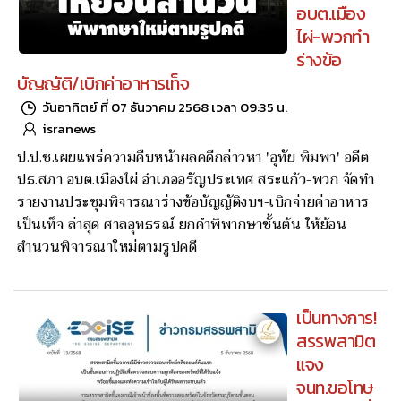
อบต.เมือง
ไผ่-พวกทำ
ร่างข้อ
บัญญัติ/เบิกค่าอาหารเท็จ
วันอาทิตย์ ที่ 07 ธันวาคม 2568 เวลา 09:35 น.
isranews
ป.ป.ช.เผยแพร่ความคืบหน้าผลคดีกล่าวหา 'อุทัย พิมพา' อดีต
ปธ.สภา อบต.เมืองไผ่ อำเภออรัญประเทศ สระแก้ว-พวก จัดทำ
รายงานประชุมพิจารณาร่างข้อบัญญัติงบฯ-เบิกจ่ายค่าอาหาร
เป็นเท็จ ล่าสุด ศาลอุทธรณ์ ยกคำพิพากษาชั้นต้น ให้ย้อน
สำนวนพิจารณาใหม่ตามรูปคดี
เป็นทางการ!
สรรพสามิต
แจง
จนท.ขอโทษ