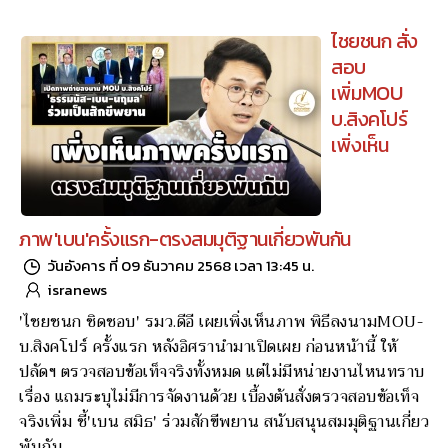
ไชยชนก สั่ง
สอบ
เพิ่มMOU
บ.สิงคโปร์
เพิ่งเห็น
ภาพ'เบน'ครั้งแรก-ตรงสมมุติฐานเกี่ยวพันกัน
วันอังคาร ที่ 09 ธันวาคม 2568 เวลา 13:45 น.
isranews
'ไชยชนก ชิดชอบ' รมว.ดีอี เผยเพิ่งเห็นภาพ พิธีลงนามMOU-
บ.สิงคโปร์ ครั้งแรก หลังอิศรานำมาเปิดเผย ก่อนหน้านี้ ให้
ปลัดฯ ตรวจสอบข้อเท็จจริงทั้งหมด แต่ไม่มีหน่ายงานไหนทราบ
เรื่อง แถมระบุไม่มีการจัดงานด้วย เบื้องต้นสั่งตรวจสอบข้อเท็จ
จริงเพิ่ม ชี้'เบน สมิธ' ร่วมสักขีพยาน สนับสนุนสมมุติฐานเกี่ยว
พันกัน