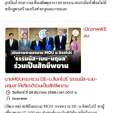
อุปถัมภ์ ยกความเห็นอดีตตุลาการศาลรธน.เยอรมันย้ำต้องไม่มี
หลักสูตรสร้างเครือข่ายบุคคลภายนอก
เปิดภาพพิธี
ลง
นามMOUกระทรวง DE-บ.สิงคโปร์ 'ธรรมนัส-เบน-
นฤมล' ให้เกียรติร่วมเป็นสักขีพยาน
วันจันทร์ ที่ 08 ธันวาคม 2568 เวลา 20:17 น.
isranews
เปิดภาพถ่ายพิธีลงนาม MOU กระทรวง DE-บ.สิงคโปร์ หาผู้
เชี่ยวชาญ IT 500 คน ทำศูนย์การเงินดิจิทัล สมัยรัฐบาล