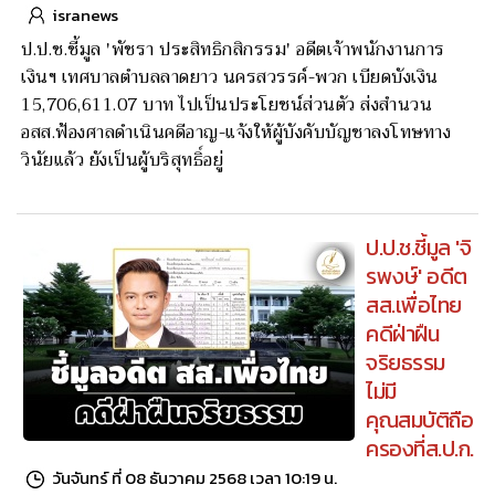
isranews
ป.ป.ช.ชี้มูล 'พัชรา ประสิทธิกสิกรรม' อดีตเจ้าพนักงานการ
เงินฯ เทศบาลตำบลลาดยาว นครสวรรค์-พวก เบียดบังเงิน
15,706,611.07 บาท ไปเป็นประโยชน์ส่วนตัว ส่งสำนวน
อสส.ฟ้องศาลดำเนินคดีอาญ-แจ้งให้ผู้บังคับบัญชาลงโทษทาง
วินัยแล้ว ยังเป็นผู้บริสุทธิ์อยู่
ป.ป.ช.ชี้มูล 'จิ
รพงษ์' อดีต
สส.เพื่อไทย
คดีฝ่าฝืน
จริยธรรม
ไม่มี
คุณสมบัติถือ
ครองที่ส.ป.ก.
วันจันทร์ ที่ 08 ธันวาคม 2568 เวลา 10:19 น.