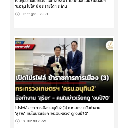
เงินกู้ยืม คืนเมื่อทวง-ไม่ทำสัญญา-ไม่คิดดอกเบี้ย ! เปิดงบฯ
'บ.ฮลุน โซโล่' ปี 68 รายได้ 1.8 ล้าน
31 กรกฎาคม 2569
โปรไฟล์ ขรก.การเมือง'อนุทิน2'(3) ก.เกษตรฯ: มือทำงาน
'สุริยะ'-คนในข่าวเรียก 'อธ.ฝนหลวง' ดู 'งบปี70'
30 เมษายน 2569