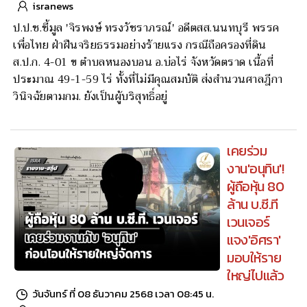
isranews
ป.ป.ช.ชี้มูล 'จิรพงษ์ ทรงวัชราภรณ์' อดีตสส.นนทบุรี พรรค
เพื่อไทย ฝ่าฝืนจริยธรรมอย่างร้ายแรง กรณีถือครองที่ดิน
ส.ป.ก. 4-01 ข ตำบลหนองบอน อ.บ่อไร่ จังหวัดตราด เนื้อที่
ประมาณ 49-1-59 ไร่ ทั้งที่ไม่มีคุณสมบัติ ส่งสำนวนศาลฎีกา
วินิจฉัยตามกม. ยังเป็นผู้บริสุทธิ์อยู่
เคยร่วม
งาน'อนุทิน'!
ผู้ถือหุ้น 80
ล้าน บ.ซี.ที
เวนเจอร์
แจง'อิศรา'
มอบให้ราย
ใหญ่ไปแล้ว
วันจันทร์ ที่ 08 ธันวาคม 2568 เวลา 08:45 น.