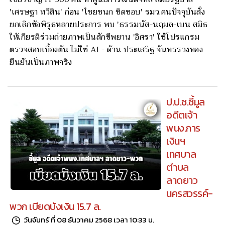
'เศรษฐา ทวีสิน' ก่อน 'ไชยชนก ชิดชอบ' รมว.คนปัจจุบันสั่ง
ยกเลิกข้อพิรุธหลายประการ พบ 'ธรรมนัส-นฤมล-เบน สมิธ
ให้เกียรติร่วมถ่ายภาพเป็นสักขีพยาน 'อิศรา' ใช้โปรแกรม
ตรวจสอบเบื้องต้น ไม่ใช่ AI - ด้าน ประเสริฐ จันทรรวงทอง
ยืนยันเป็นภาพจริง
ป.ป.ช.ชี้มูล
อดีตเจ้า
พนง.การ
เงินฯ
เทศบาล
ตำบล
ลาดยาว
นครสวรรค์-
พวก เบียดบังเงิน 15.7 ล.
วันจันทร์ ที่ 08 ธันวาคม 2568 เวลา 10:33 น.