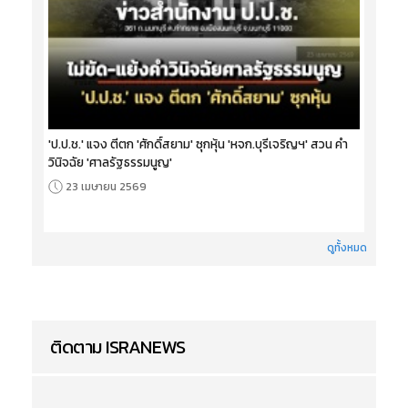
'ป.ป.ช.' แจง ตีตก 'ศักดิ์สยาม' ซุกหุ้น 'หจก.บุรีเจริญฯ' สวน คำ
วินิจฉัย 'ศาลรัฐธรรมนูญ'
23 เมษายน 2569
ดูทั้งหมด
ติดตาม ISRANEWS