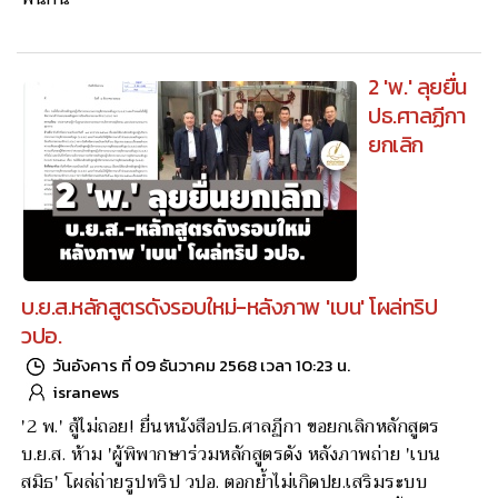
2 'พ.' ลุยยื่น
ปธ.ศาลฏีกา
ยกเลิก
บ.ย.ส.หลักสูตรดังรอบใหม่-หลังภาพ 'เบน' โผล่ทริป
วปอ.
วันอังคาร ที่ 09 ธันวาคม 2568 เวลา 10:23 น.
isranews
'2 พ.' สู้ไม่ถอย! ยื่นหนังสือปธ.ศาลฏีกา ขอยกเลิกหลักสูตร
บ.ย.ส. ห้าม 'ผู้พิพากษาร่วมหลักสูตรดัง หลังภาพถ่าย 'เบน
สมิธ' โผล่ถ่ายรูปทริป วปอ. ตอกย้ำไม่เกิดปย.เสริมระบบ