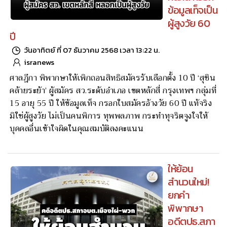
ข้อมูลเท็จเป็น
ผู้สูงวัย 60
ปี
วันอาทิตย์ ที่ 07 ธันวาคม 2568 เวลา 13:22 น.
isranews
ศาลฎีกา พิพากษาให้เพิกถอนสิทธิสมัครรับเลือกตั้ง 10 ปี ‘สุชิน
คล้ายระย้า’ ผู้สมัคร สว.ระดับอำเภอ เขตหลักสี่ กรุงเทพฯ กลุ่มที่
15 อายุ 55 ปี ให้ข้อมูลเท็จ กรอกใบสมัครอ้างวัย 60 ปี แท้จริง
มิใช่ผู้สูงวัย ไม่เป็นคนพิการ ทุพพลภาพ กระทำทุจริตจูงใจให้
บุคคลอื่นเข้าใจผิดในคุณสมบัติลงคะแนน
ให้ย้อน
สำนวนใหม่!
ยกคำ
พิพากษา
อดีตปธ.สภา