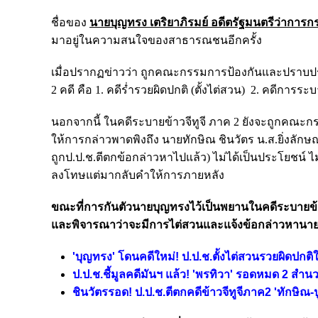
ชื่อของ
นายบุญทรง เตริยาภิรมย์ อดีตรัฐมนตรีว่าการกร
มาอยู่ในความสนใจของสาธารณชนอีกครั้ง
เมื่อปรากฏข่าวว่า ถูกคณะกรรมการป้องกันและปราบปรามก
2 คดี คือ 1. คดีร่ำรวยผิดปกติ (ตั้งไต่สวน) 2. คดีการ
นอกจากนี้ ในคดีระบายข้าวจีทูจี ภาค 2 ยังจะถูกคณะก
ให้การกล่าวพาดพิงถึง นายทักษิณ ชินวัตร น.ส.ยิ่งลักษณ์
ถูกป.ป.ช.ตีตกข้อกล่าวหาไปแล้ว) ไม่ได้เป็นประโยชน์ ไ
ลงโทษแต่มากลับคำให้การภายหลัง
ขณะที่การกันตัวนายบุญทรงไว้เป็นพยานในคดีระบายข้า
และพิจารณาว่าจะมีการไต่สวนและแจ้งข้อกล่าวหานาย
'บุญทรง' โดนคดีใหม่! ป.ป.ช.ตั้งไต่สวนรวยผิดปกต
ป.ป.ช.ชี้มูลคดีมันฯ แล้ว! 'พรทิวา' รอดหมด 2 สำน
ชินวัตรรอด! ป.ป.ช.ตีตกคดีข้าวจีทูจีภาค2 'ทักษิณ