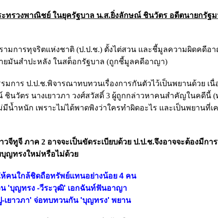
ะทรวงพาณิชย์ ในยุครัฐบาล น.ส.ยิ่งลักษณ์ ชินวัตร อดีตนายกรัฐม
ารทุจริตแห่งชาติ (ป.ป.ช.) ตั้งไต่สวน และชี้มูลความผิดคดีอาญ
ระบายมันสำปะหลัง ในสต็อกรัฐบาล (ถูกชี้มูลคดีอาญา)
รรมการ ป.ป.ช.พิจารณาทบทวนเรื่องการกันตัวไว้เป็นพยานด้วย เนื
 ชินวัตร นางเยาวภา วงศ์สวัสดิ์ 3 ผู้ถูกกล่าวหาคนสำคัญในคดีนี้ (ท
ม่มีน้ำหนัก เพราะไม่ได้พาดพิงว่าใครทำผิดอะไร และเป็นพยานที่เ
วจีทูจี ภาค 2 อาจจะเป็นขัดระเบียบด้วย ป.ป.ช.จึงอาจจะต้องมีก
บุญทรงใหม่หรือไม่ด้วย
ิให้คนใกล้ชิดถือทรัพย์แทนอย่างน้อย 4 คน
วน 'บุญทรง -วีระวุฒิ' เอกฉันท์ฟันอาญา
-ปู-เยาวภา' จ่อทบทวนกัน 'บุญทรง' พยาน