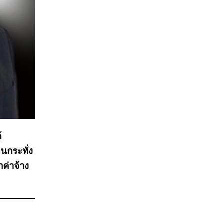
้
นกระทั่ง
กค่าจ้าง