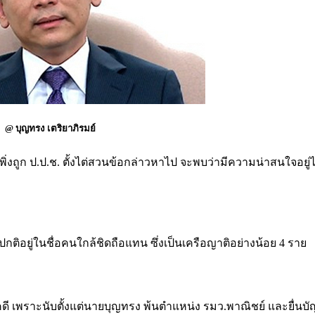
@ บุญทรง เตริยาภิรมย์
เพิ่งถูก ป.ป.ช. ตั้งไต่สวนข้อกล่าวหาไป จะพบว่ามีความน่าสนใจอยู่ไ
ปกติอยู่ในชื่อคนใกล้ชิดถือแทน ซึ่งเป็นเครือญาติอย่างน้อย 4 ราย
ี เพราะนับตั้งแต่นายบุญทรง พ้นตำแหน่ง รมว.พาณิชย์ และยื่นบั