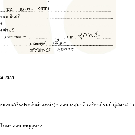
คม 2555
ตอบแทน/เงินประจำตำแหน่ง) ของนางสุมาลี เตริยาภิรมย์ คู่สมรส 
/บริโภคของนายบุญทรง