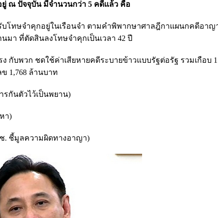
 ณ ปัจจุบัน มีจำนวนกว่า 5 คดีแล้ว คือ
จุบันรับโทษจำคุกอยู่ในเรือนจำ ตามคำพิพากษาศาลฎีกาแผนกคดีอาญา
านมา ที่ตัดสินลงโทษจำคุกเป็นเวลา 42 ปี
 กับพวก ชดใช้ค่าเสียหายคดีระบายข้าวแบบรัฐต่อรัฐ รวมเกือบ 15
วเลข 1,768 ล้านบาท
งการกันตัวไว้เป็นพยาน)
วหา)
.ช. ชี้มูลความผิดทางอาญา)