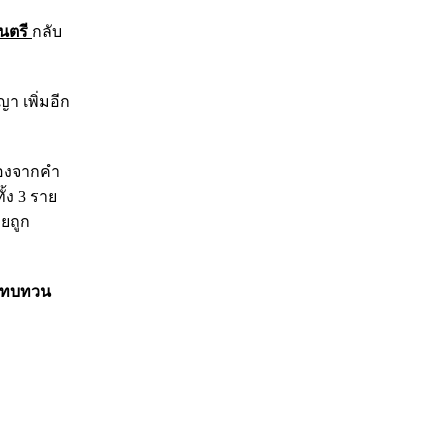
นตรี
กลับ
า เพิ่มอีก
่องจากคำ
ั้ง 3 ราย
คยถูก
ารทบทวน