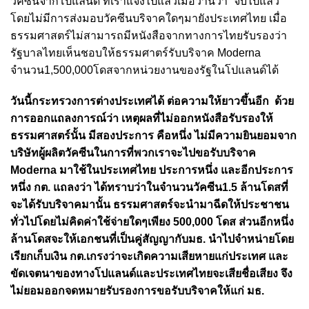
วัคซีนจากโปแลนด์ ที่เราแจ้งไปแล้วเมื่อวานว่า “จบไปแล้ว “
โดยไม่มีการส่งมอบวัคซีนบริจาคใดๆมายังประเทศไทย เมื่อ
ธรรมศาสตร์ไม่สามารถมีหนังสือจากทางการไทยรับรองว่า
รัฐบาลไทยเห็นชอบให้ธรรมศาตร์รับบริจาค Moderna
จำนวน1,500,000โดสจากหน่วยงานของรัฐในโปแลนด์ได้
วันนี้กระทรวงการต่างประเทศได้ ต่อความให้ยาวขึ้นอีก
ด้วย
การออกแถลงการณ์ว่า เหตุผลที่ไม่ออกหนังสือรับรองให้
ธรรมศาสตร์นั้น มีสองประการ คือหนึ่ง ไม่มีความยินยอมจาก
บริษัทผู้ผลิตวัคซีนในการที่พวกเราจะไปขอรับบริจาค
Moderna มาใช้ในประเทศไทย ประการหนึ่ง และอีกประการ
หนึ่ง กต. แถลงว่า ได้ทราบว่าในจำนวนวัคซีน1.5 ล้านโดสที่
จะได้รับบริจาคมานั้น ธรรมศาสตร์จะนำมาฉีดให้ประชาชน
ทั่วไปโดยไม่คิดค่าใช้จ่ายใดๆเพียง 500,000 โดส ส่วนอีกหนึ่ง
ล้านโดสจะให้เอกชนที่เป็นคู่สัญญากับมธ. นำไปจำหน่ายโดย
เรียกเก็บเงิน กต.เกรงว่าจะเกิดความเสียหายแก่ประเทศ และ
ขัดเจตนาของทางโปแลนด์และประเทศไทยจะเสียชื่อเสียง จึง
ไม่ยอมออกจดหมายรับรองการขอรับบริจาคให้แก่ มธ.