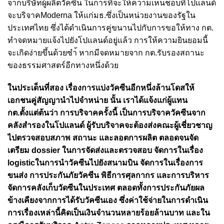
จากบริษัทผู้ผลิตวัคซีน ในการที่จะให้ความเห็นชอบที่โปแลนด์
จะบริจาคModerna ให้แก่มธ.ซึ่งเป็นหน่วยงานของรัฐใน
ประเทศไทย ซึ่งได้ดำเนินการคู่ขนานไปกับการขอให้ทาง กต.
ทำจดหมายแจ้งไปยังโปแลนด์อยู่แล้ว การให้ความยินยอมนี้
จะเกิดง่ายขึ้นด้วยซำ้ หากมีจดหมายจาก กต.รับรองสถานะ
ของธรรมศาสตร์อีกทางหนึ่งด้วย
ในประเด็นที่สอง เรื่องการแบ่งวัคซีนอีกหนึ่งล้านโดสให้
เอกชนคู่สัญญานำไปจำหน่าย นั้น เราได้แจ้งแก่ผู้แทน
กต.ตั้งแต่ต้นว่า การบริจาคครั้งนี้ เป็นการบริจาควัคซีนจาก
คลังสำรองในโปแลนด์ ผู้รับบริจาคจะต้องส่งคณะผู้เชี่ยวชาญ
ไปตรวจสอบสภาพ สถานะ และลอตการผลิต ตลอดจนจัด
เตรียม dossier ในการจัดส่งและตรวจสอบ จัดการในเรื่อง
logisticในการนำวัคซีนไปยังสนามบิน จัดการในเรื่องการ
ขนส่ง การประกันภัยวัคซีน พิธีการศุลกากร และการบริหาร
จัดการคลังเก็บวัดซีนในประเทศ ตลอดทั้งการประกันภัยผล
ข้างเคียงจากการได้รับวัคซีนเอง ซึ่งค่าใช้จ่ายในการดำเนิน
การเรื่องเหล่านี้คิดเป็นเงินจำนวนหลายร้อยล้านบาท และใน