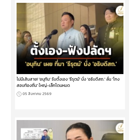
ไม่มีเส้นสาย! 'อนุทิน' รับตั้งเอง 'ธีรุตม์' นั่ง 'อธิบดีสถ.' ลั่น 'โกง
สอบท้องถิ่น' ใหญ่-เล็กโดนหมด
05 สิงหาคม 2569