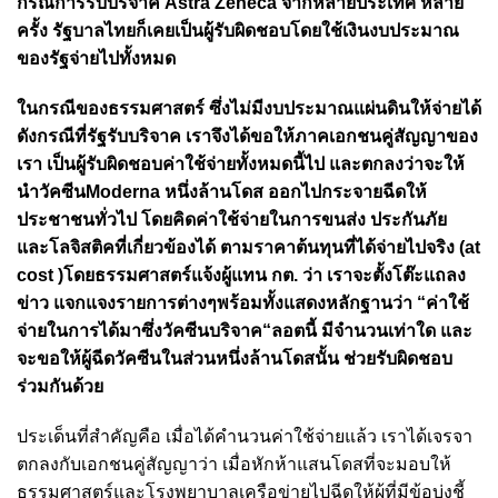
กรณีการรับบริจาค Astra Zeneca จากหลายประเทศ หลาย
ครั้ง รัฐบาลไทยก็เคยเป็นผู้รับผิดชอบโดยใช้เงินงบประมาณ
ของรัฐจ่ายไปทั้งหมด
ในกรณีของธรรมศาสตร์ ซึ่งไม่มีงบประมาณแผ่นดินให้จ่ายได้
ดังกรณีที่รัฐรับบริจาค เราจึงได้ขอให้ภาคเอกชนคู่สัญญาของ
เรา เป็นผู้รับผิดชอบค่าใช้จ่ายทั้งหมดนี้ไป และตกลงว่าจะให้
นำวัคซีนModerna หนึ่งล้านโดส ออกไปกระจายฉีดให้
ประชาชนทั่วไป โดยคิดค่าใช้จ่ายในการขนส่ง ประกันภัย
และโลจิสติคที่เกี่ยวข้องได้ ตามราคาต้นทุนที่ได้จ่ายไปจริง (at
cost )โดยธรรมศาสตร์แจ้งผู้แทน กต. ว่า เราจะตั้งโต๊ะแถลง
ข่าว แจกแจงรายการต่างๆพร้อมทั้งแสดงหลักฐานว่า “ค่าใช้
จ่ายในการได้มาซึ่งวัคซีนบริจาค“ลอตนี้ มีจำนวนเท่าใด และ
จะขอให้ผู้ฉีดวัคซีนในส่วนหนึ่งล้านโดสนั้น ช่วยรับผิดชอบ
ร่วมกันด้วย
ประเด็นที่สำคัญคือ เมื่อได้คำนวนค่าใช้จ่ายแล้ว เราได้เจรจา
ตกลงกับเอกชนคู่สัญญาว่า เมื่อหักห้าแสนโดสที่จะมอบให้
ธรรมศาสตร์และโรงพยาบาลเครือข่ายไปฉีดให้ผู้ที่มีข้อบ่งชี้