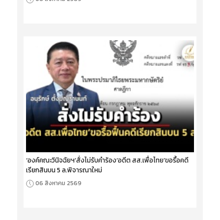
‘องค์คณะวินิจฉัยฯ’สั่งไม่รับคำร้อง‘อดีต สส.เพื่อไทย’ขอรื้อคดี
เรียกสินบน 5 ล.พิจารณาใหม่
06 สิงหาคม 2569