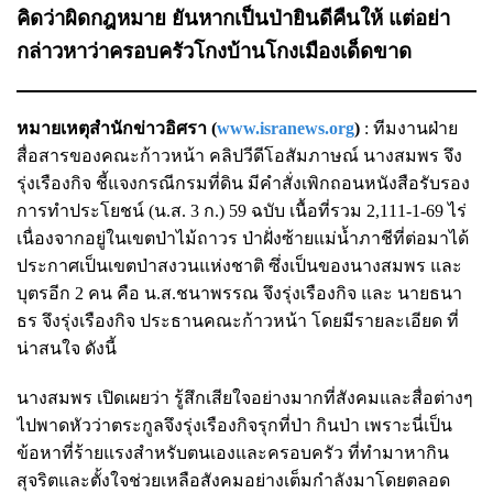
คิดว่าผิดกฎหมาย ยันหากเป็นป่ายินดีคืนให้ แต่อย่า
กล่าวหาว่าครอบครัวโกงบ้านโกงเมืองเด็ดขาด
หมายเหตุสำนักข่าวอิศรา (
www.isranews.org
)
: ทีมงานฝ่าย
สื่อสารของคณะก้าวหน้า คลิปวีดีโอสัมภาษณ์ นางสมพร จึง
รุ่งเรืองกิจ ชี้แจงกรณีกรมที่ดิน มีคำสั่งเพิกถอนหนังสือรับรอง
การทำประโยชน์ (น.ส. 3 ก.) 59 ฉบับ เนื้อที่รวม 2,111-1-69 ไร่
เนื่องจากอยู่ในเขตป่าไม้ถาวร ป่าฝั่งซ้ายแม่น้ำภาชีที่ต่อมาได้
ประกาศเป็นเขตป่าสงวนแห่งชาติ ซึ่งเป็นของนางสมพร และ
บุตรอีก 2 คน คือ น.ส.ชนาพรรณ จึงรุ่งเรืองกิจ และ นายธนา
ธร จึงรุ่งเรืองกิจ ประธานคณะก้าวหน้า โดยมีรายละเอียด ที่
น่าสนใจ ดังนี้
นางสมพร เปิดเผยว่า รู้สึกเสียใจอย่างมากที่สังคมและสื่อต่างๆ
ไปพาดหัวว่าตระกูลจึงรุ่งเรืองกิจรุกที่ป่า กินป่า เพราะนี่เป็น
ข้อหาที่ร้ายแรงสำหรับตนเองและครอบครัว ที่ทำมาหากิน
สุจริตและตั้งใจช่วยเหลือสังคมอย่างเต็มกำลังมาโดยตลอด