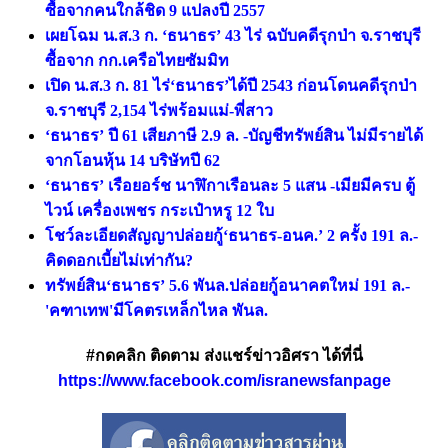
ซื้อจากคนใกล้ชิด 9 แปลงปี 2557
เผยโฉม น.ส.3 ก. ‘ธนาธร’ 43 ไร่ ฉบับคดีรุกป่า จ.ราชบุรี
ซื้อจาก กก.เครือไทยซัมมิท
เปิด น.ส.3 ก. 81 ไร่‘ธนาธร’ได้ปี 2543 ก่อนโดนคดีรุกป่า
จ.ราชบุรี 2,154 ไร่พร้อมแม่-พี่สาว
‘ธนาธร’ ปี 61 เสียภาษี 2.9 ล. -บัญชีทรัพย์สิน ไม่มีรายได้
จากโอนหุ้น 14 บริษัทปี 62
‘ธนาธร’ เรือยอร์ช นาฬิกาเรือนละ 5 แสน -เมียมีครบ ตู้
ไวน์ เครื่องเพชร กระเป๋าหรู 12 ใบ
โชว์ละเอียดสัญญาปล่อยกู้‘ธนาธร-อนค.’ 2 ครั้ง 191 ล.-
คิดดอกเบี้ยไม่เท่ากัน?
ทรัพย์สิน‘ธนาธร’ 5.6 พันล.ปล่อยกู้อนาคตใหม่ 191 ล.-
'คฑาเทพ'มีโคตรเหล็กไหล พันล.
#กดคลิก ติดตาม ส่งแชร์ข่าวอิศรา ได้ที่นี่
https://www.facebook.com/isranewsfanpage