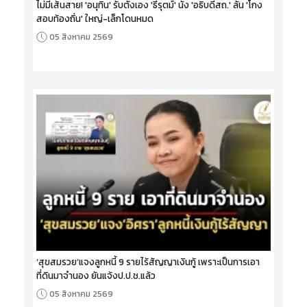
ไม่มีเส้นสาย! 'อนุทิน' รับตั้งเอง 'ธีรุตม์' นั่ง 'อธิบดีสถ.' ลั่น 'โกง
สอบท้องถิ่น' ใหญ่-เล็กโดนหมด
05 สิงหาคม 2569
‘สุขสมรวย’แจงลูกหนี้ 9 รายไร้สัญญาเงินกู้ เพราะเป็นการเอา
ที่ดินมาจำนอง ยันแจ้งป.ป.ช.แล้ว
05 สิงหาคม 2569