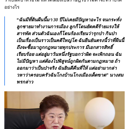
อย่างไร
“ฉันมีที่ดินผืนนี้มา 30 ปีไม่เคยมีปัญหาอะไร จนกระทั่ง
ลูกชายมาทำงานการเมือง ลูกก็โดนยัดคดีร้ายแรงให้
สารพัด ส่วนตัวฉันเองก็โดนร้องเรียนว่ารุกป่า กินป่า
เป็นเรื่องเป็นราวเป็นคดีใหญ่โต ฉันยืนยันตรงนี้ว่าที่ผืนนี้
ถึงจะซื้อมาถูกกฎหมายทุกประการ มีเอกสารสิทธิ์
เรียบร้อย แต่อยู่มาวันหนึ่งรัฐบอกว่าผิด จะเพิกถอน ฉัน
ไม่มีปัญหา แต่ต้องไปพิสูจน์ถูกผิดกันตามกฎหมาย ถ้า
ออกมาว่าเป็นป่าจริง ฉันยินดีคืนที่ให้ แต่อย่ามากล่า
วหาว่าครอบครัวฉันโกงบ้านโกงเมืองเด็ดขาด” นางสม
พรกล่าว