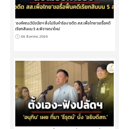
‘องค์คณะวินิจฉัยฯ’สั่งไม่รับคำร้อง‘อดีต สส.เพื่อไทย’ขอรื้อคดี
เรียกสินบน 5 ล.พิจารณาใหม่
06 สิงหาคม 2569