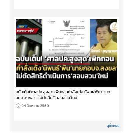
ฉบับเต็ม!‘ศาลปค.สูงสุด’เพิกถอนคำสั่งเด้ง‘นิพนธ์’พ้น‘นายก
อบจ.สงขลา’-ไม่ตัดสิทธิ‘สอบสวน’ใหม่
04 สิงหาคม 2569
ดูทั้งหมด