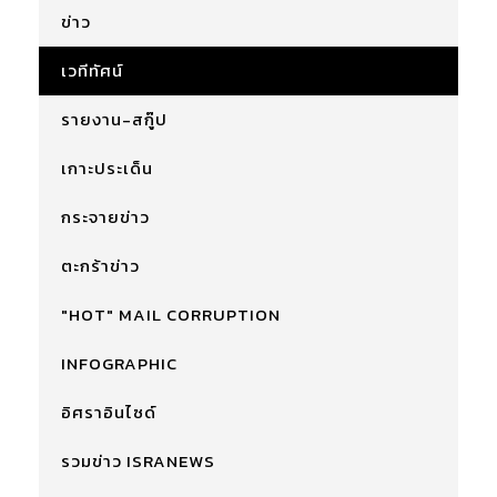
ข่าว
เวทีทัศน์
รายงาน-สกู๊ป
เกาะประเด็น
กระจายข่าว
ตะกร้าข่าว
"HOT" MAIL CORRUPTION
INFOGRAPHIC
อิศราอินไซด์
รวมข่าว ISRANEWS