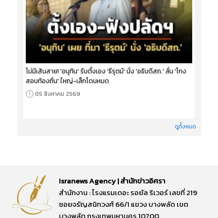
ไม่มีเส้นสาย! 'อนุทิน' รับตั้งเอง 'ธีรุตม์' นั่ง 'อธิบดีสถ.' ลั่น 'โกง
สอบท้องถิ่น' ใหญ่-เล็กโดนหมด
05 สิงหาคม 2569
ดูทั้งหมด
Isranews Agency | สำนักข่าวอิศรา
สำนักงาน : โรงแรมเดอะ รอยัล ริเวอร์ เลขที่ 219
ซอยจรัญสนิทวงศ์ 66/1 แขวง บางพลัด เขต
บางพลัด กรุงเทพมหานคร 10700