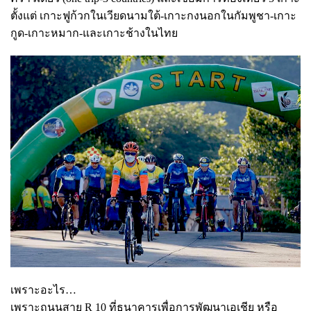
ตั้งแต่ เกาะฟูก้วกในเวียดนามใต้-เกาะกงนอกในกัมพูชา-เกาะ
กูด-เกาะหมาก-และเกาะช้างในไทย
เพราะอะไร…
เพราะถนนสาย R 10 ที่ธนาคารเพื่อการพัฒนาเอเชีย หรือ