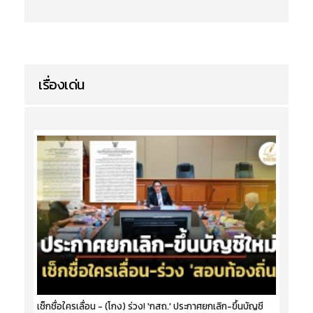
เรื่องเด่น
เช็กชื่อใครเลื่อน - (โกง) ร่วง! 'กสถ.' ประกาศยกเลิก-ขึ้นบัญชี