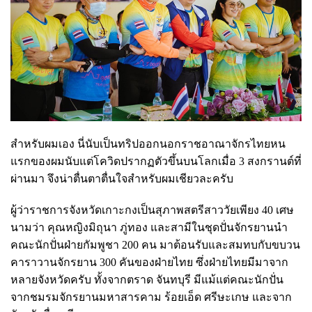
สำหรับผมเอง นี่นับเป็นทริปออกนอกราชอาณาจักรไทยหน
แรกของผมนับแต่โควิดปรากฏตัวขึ้นบนโลกเมื่อ 3 สงกรานต์ที่
ผ่านมา จึงน่าตื่นตาตื่นใจสำหรับผมเชียวละครับ
ผู้ว่าราชการจังหวัดเกาะกงเป็นสุภาพสตรีสาววัยเพียง 40 เศษ
นามว่า คุณหญิงมิถุนา ภู่ทอง และสามีในชุดปั่นจักรยานนำ
คณะนักปั่นฝ่ายกัมพูชา 200 คน มาต้อนรับและสมทบกับขบวน
คาราวานจักรยาน 300 คันของฝ่ายไทย ซึ่งฝ่ายไทยมีมาจาก
หลายจังหวัดครับ ทั้งจากตราด จันทบุรี มีแม้แต่คณะนักปั่น
จากชมรมจักรยานมหาสารคาม ร้อยเอ็ด ศรีษะเกษ และจาก