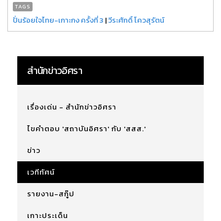
TAGS
ปั่นร้อยใจไทย-เกาะกง ครั้งที่ 3
|
วีระศักดิ์ โควสุรัตน์
สำนักข่าวอิศรา
เรื่องเด่น - สำนักข่าวอิศรา
ไขคำตอบ 'สถาบันอิศรา' กับ 'สสส.'
ข่าว
เวทีทัศน์
รายงาน-สกู๊ป
เกาะประเด็น