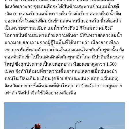
จังหวัดเกาะกง จุดเด่นคือจะได้ปั่นข้ามสะพานข้ามแม่น้ำสตึ
งงัม (บางคนเรียกแม่น้ำครางคืน บ้างก็เรียก คลองคืน) น้ำจืด
ของแม่น้ำในตอนที่ผมปั่นข้ามสะพานนี้สะอาดใส พื้นท้องน้ำ
เป็นทรายขาวละเอียด แม่น้ำกว้างถึง 2 กิโลเมตร ผมจึงมี
โอกาสปั่นข้ามสะพานด้วยความตื่นตา มีสันทรายกลางแม่น้ำ
มากมาย สอบถามจากผู้รู้ในพื้นที่ได้ทราบว่า เนื่องจากเทือก
เขาบรรทัดที่ทอดตัวยาวเป็นเส้นแบ่งแดนไทยกับกัมพูชานั้น ยัง
ทอดตัวลึกเข้าไปในแผ่นดินฝั่งกัมพูชาอีกไกล มีป่าดิบชื้นขนาด
ใหญ่ ซึ่งถูกประกาศเป็นเขตอุทยาน มียอดเขาสูงกว่า 1,500
เมตร จึงทำให้เมฆที่พาความชื้นจากทะเลคายเม็ดฝนลงป่า
ตอนใน ปีละเกิน 6 เดือน (คล้ายลักษณะฝน 8 แดด 4 นั่นเอง)
จังหวัดเกาะกงซึ่งมีขนาดที่ดินใหญ่กว่า จังหวัดตราดอยู่หลาย
เท่าตัว จึงมีน้ำจืดใช้ได้อย่างเหลือเฟือ