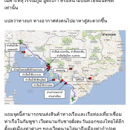
เฉพาะที่สุวรรณภูมิ อู่ตะเภา หรือสนามบินที่โฮจีมินท์ซิตี้
เท่านั้น
แปลว่าทางบก ทางอากาศส่งคนไปมาหาสู่สะดวกขึ้น
แถมจุดนี้สามารถขนส่งสินค้าทางเรือและเรือท่องเที่ยวเชื่อม
ท่าเรือในกัมพูชา เวียดนามกับชายฝั่งตะวันออกของไทยได้อีก
ตั้งแต่เมืองท่าต่างๆ ของเวียดนามไล่มาถึงเมืองท่ากำปอต