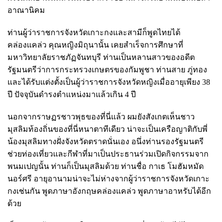
อาณานิคม
ท่านผู้ว่าราชการจังหวัดเกาะกงและสามีก็พูดไทยได้
คล่องแคล่ว คุณหญิงมิถุนานั้น เคยสำเร็จการศึกษาที่
มหาวิทยาลัยราชภัฏจันทบุรี ท่านเป็นหลานสาวของอดีต
รัฐมนตรีว่าการกระทรวงเกษตรของกัมพูชา ท่านสาย ภู่ทอง
และได้รับแต่งตั้งเป็นผู้ว่าราชการจังหวัดหญิงเมื่ออายุเพียง 38
ปี ปัจจุบันดำรงตำแหน่งมาแล้วเกิน 4 ปี
นอกจากราษฏรชาวพุธของที่นี่แล้ว ผมยังสังเกตเห็นชาว
มุสลิมท้องถิ่นของที่นี่หนาตาทีเดียว น่าจะเป็นเครือญาติกับพี่
น้องมุสลิมทางฝั่งจังหวัดตราดนั่นเอง อนึ่งท่านรองรัฐมนตรี
ช่วยท่องเที่ยวและกีฬาที่มาเป็นประธานร่วมเปิดกิจกรรมจาก
พนมเปญนั้น ท่านก็เป็นมุสลิมด้วย ท่านชื่อ กาเธ โมฮัมหมัด
นอร์ศรี อายุอานามน่าจะไม่ห่างจากผู้ว่าราชการจังหวัดเกาะ
กงเช่นกัน พูดภาษาอังกฤษคล่องแคล่ว พูดภาษาอาหรับได้อีก
ด้วย