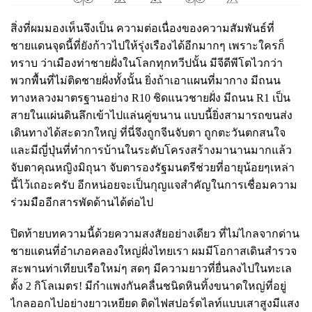
สิ่งที่ผมมองเห็นจึงเป็น ความต่อเนื่องของความสัมพันธ์ที่
ชายแดนจุดนี้ที่ยังก้าวไปให้รุ่งเรืองได้อีกมากๆ เพราะใครก็
ทราบ ว่าเมืองท่าชายฝั่งในโลกทุกทวีปนั้น มีจีดีพีโตไวกว่า
พวกพื้นที่ไม่ติดชายฝั่งทั้งนั้น ยิ่งถ้าเอาแผนที่มากาง มีถนน
ทางหลวงมาตรฐานอย่าง R10 ชิดแนวชายฝั่ง มีถนน R1 เป็น
สายในแผ่นดินลึกเข้าไปแล่นคู่ขนาน แบบนี้ยิ่งสามารถขนส่ง
เดินทางได้สะดวกใหญ่ ที่นี่จึงถูกจีนจับตา ถูกตะวันตกสนใจ
และมีญี่ปุ่นที่ทำการบ้านในระดับโครงสร้างมานานมากแล้ว
จับตาคุณหญิงมิถุนา จับตารองรัฐมนตรีช่วยที่อายุน้อยๆเหล่า
นี้ไว้เถอะครับ อีกหน่อยจะเป็นกุญแจสำคัญในการเชื่อมความ
ร่วมมืออีกสารพัดด้านได้ต่อไป
ปิดท้ายบทความนี้ด้วยความสงสัยอย่างเดียว ที่ไม่ไกลจากด่าน
ชายแดนที่อำเภอคลองใหญ่ฝั่งไทยเรา ผมมีโอกาสเดินสำรวจ
สะพานท่าเทียบเรือใหม่ๆ สดๆ มีความยาวที่ยื่นลงไปในทะเล
ตั้ง 2 กิโลเมตร! มีกำแพงกันคลื่นชนิดหินทิ้งขนาดใหญ่ที่อยู่
ไกลออกไปอย่างยาวเหยียด ติดไฟสปอร์ตไลท์แบบเสาสูงมีแสง