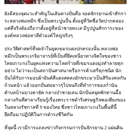
ยังมีสองจุดแวะสำคัญในเส้นทางปั่นคือ จอดจักรยานเข้าสักกา
ระหลวงพ่อหมึก ซึ่งเป็นพระปูนปั้น ตั้งอยู่ที่วัดชื่อวัดปากคลอง
แต่ที่จริงต้องถือว่าตั้งอยู่ที่หน้าชายทะเล มีรูปปูนสักการะของ
องค์หลวงพ่อทาสีดำองค์ใหญ่จริงๆ
ประวัติศาสตร์ที่จดจำในยุคเขมรแดงปกครองนั้น หลวงพ่อ
หมึกเป็นพระเกจิอาจารย์ที่เป็นที่ยึดเหนี่ยวทางจิตใจของชาว
ไทยเกาะกงในยุคแห่งความโหดร้ายที่เขมรแดงมุ่งทำลายทุก
อย่าง ไม่ว่าจะเป็นสถาบันศาสนาหรือการค้าเสรีทุกชนิด นัก
ปั่นได้รับการมอบผ้ายันต์สีแดงสดลงอักขระมาเป็นสิริมงคลกัน
ถ้วนหน้า แล้วออกปั่นต่อยาวๆไปจนถึงที่ทำการของกำนัน
ตำบลบ้านบางคายัค กลางป่าชายเลน นักปั่นหยุดพักทานมื้อ
กลางกันที่ศาลาเรียนรู้เรื่องพระราชดำริเศรษฐกิจพอเพียงของ
ในหลวงรัชกาลที่ 9 ของไทย ซึ่งชาวไทยเกาะกงในพื้นที่นี้
ยึดถือมาปฏิบัติในการดำรงชีวิตกัน
ที่จุดนี้ เรามีการแถลงข่าวกิจกรรมการปั่นจักรยาน 2 แผ่นดิน