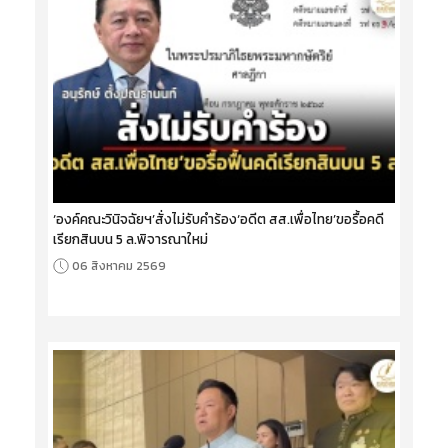
‘องค์คณะวินิจฉัยฯ’สั่งไม่รับคำร้อง‘อดีต สส.เพื่อไทย’ขอรื้อคดี
เรียกสินบน 5 ล.พิจารณาใหม่
06 สิงหาคม 2569