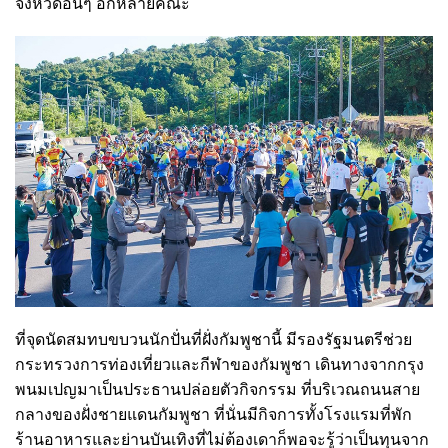
จังหวัดอื่นๆ อีกหลายคณะ
ที่จุดนัดสมทบขบวนนักปั่นที่ฝั่งกัมพูชานี้ มีรองรัฐมนตรีช่วย
กระทรวงการท่องเที่ยวและกีฬาของกัมพูชา เดินทางจากกรุง
พนมเปญมาเป็นประธานปล่อยตัวกิจกรรม ที่บริเวณถนนสาย
กลางของฝั่งชายแดนกัมพูชา ที่นั่นมีกิจการทั้งโรงแรมที่พัก
ร้านอาหารและย่านบันเทิงที่ไม่ต้องเดาก็พอจะรู้ว่าเป็นทุนจาก