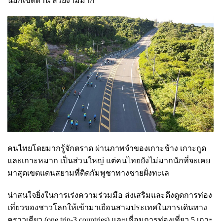
นอกเขตด่าน สวยงามมาก
คนไทยโดยมากรู้จักตราด ผ่านภาพจำของเกาะช้าง เกาะกูด
และเกาะหมาก เป็นส่วนใหญ่ แต่คนไทยยังไม่มากนักที่จะเคย
มาสุดเขตแดนสยามที่ติดกัมพูชาทางชายฝั่งทะเล
น่าสนใจยิ่งในการเร่งความร่วมมือ ส่งเสริมและดึงดูดการท่อง
เที่ยวของชาวโลกให้เข้ามาเยือนสามประเทศในการเดินทาง
คราวเดียว (one trip-3 countries) และเชื่อมการท่องเที่ยว 5 เกาะ