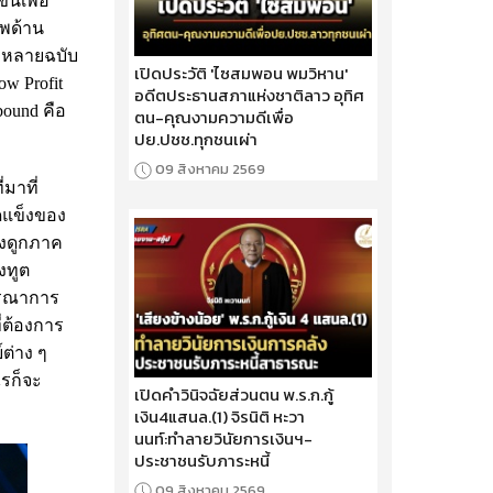
นเพื่อ
าพด้าน
้วหลายฉบับ
เปิดประวัติ 'ไซสมพอน พมวิหาน'
w Profit
อดีตประธานสภาแห่งชาติลาว อุทิศ
nbound คือ
ตน-คุณงามความดีเพื่อ
ปย.ปชช.ทุกชนเผ่า
09 สิงหาคม 2569
มาที่
ดแข็งของ
ึงดูกภาค
งทูต
ูรณาการ
่ต้องการ
ต่าง ๆ
ไรก็จะ
เปิดคำวินิจฉัยส่วนตน พ.ร.ก.กู้
เงิน4แสนล.(1) จิรนิติ หะวา
นนท์:ทำลายวินัยการเงินฯ-
ประชาชนรับภาระหนี้
09 สิงหาคม 2569