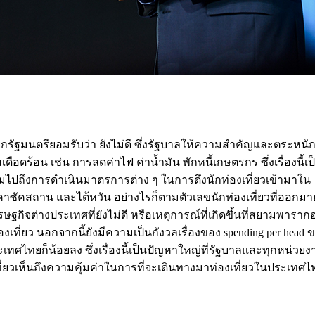
ัฐมนตรียอมรับว่า ยังไม่ดี ซึ่งรัฐบาลให้ความสำคัญและตระหนั
ดือดร้อน เช่น การลดค่าไฟ ค่าน้ำมัน พักหนี้เกษตรกร ซึ่งเรื่องนี้
มไปถึงการดำเนินมาตรการต่าง ๆ ในการดึงนักท่องเที่ยวเข้ามาใน
 คาซัคสถาน และไต้หวัน อย่างไรก็ตามตัวเลขนักท่องเที่ยวที่ออกมายั
ฐกิจต่างประเทศที่ยังไม่ดี หรือเหตุการณ์ที่เกิดขึ้นที่สยามพารากอ
่องเที่ยว นอกจากนี้ยังมีความเป็นกังวลเรื่องของ spending per head 
ระเทศไทยก็น้อยลง ซึ่งเรื่องนี้เป็นปัญหาใหญ่ที่รัฐบาลและทุกหน่วยงา
่ยวเห็นถึงความคุ้มค่าในการที่จะเดินทางมาท่องเที่ยวในประเทศไ