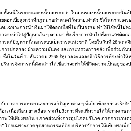
ทั้งหนี้ในระบบและหนี้นอกระบว่า ในส่วนของหนี้นอกระบบนั้นเป็
ายดอกเบี้ยสูงกว่าที่กฎหมายกำหนดไว้หลายเท่าตัว ซึ่งในภาวะเศรษ
โดยเฉพาะการนำเงินมาใช้ดอกเบี้ยที่ไม่เป็นธรรม ทำให้ใช้หนี้ไม่ห
จะนำไปสู่ปัญหาอื่น ๆ ตามมา ทั้งเรื่องการหันไปพึ่งยาเสพติดก่อใ
แก้ปัญหาหนี้นอกระบบเป็นวาระแห่งชาติ โดยในวันที่ 28 พฤศจิก
ฝ่ายการปกครอง ฝ่ายความมั่นคง และกระทรวงการคลัง เพื่อร่วมกัน
 ซึ่งในวันที่ 12 ธันวาคม 2566 รัฐบาลจะแถลงถึงวิธีการที่จะทำให้
บริหารจัดการหนี้ดังกล่าวได้เชื่อว่าจะทำให้ชีวิตความเป็นอยู่ขอ
ับภาคการเกษตรและการแก้ปัญหาต่าง ๆ ที่เกี่ยวข้องอย่างจริงจั
อน เนื้อเถื่อน ยางเถื่อน รวมไปถึงการที่จะเพิ่มรายได้ให้ภาคเกษตร
ทธิภาพให้เพียงพอใน 4 ภาคส่วนทั้งการอุปโภคบริโภค ภาคการเกษต
ง” โดยเฉพาะภาคอุตสาหกรรมที่ต้องบริหารจัดการให้เพียงพอเพื่อ