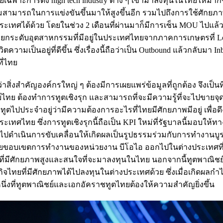
าะการดึง high tech industry ต่าง ๆ เข้ามาลงทุนในไทยให้มากขึ้
สามารถในการแข่งขันขึ้นมาให้สูงขึ้นอีก รวมไปถึงการใช้ศักยภ
เทศได้ด้วย โดยในช่วง 2 เดือนที่ผ่านมาก็มีการเซ็น MOU ไปแล
ในการยกระดับอุตสาหกรรมที่มีอยู่ในประเทศไทยจากภาคการเกษตรที่ Lo
วิตความเป็นอยู่ที่ดีขึ้น ซึ่งเรื่องนี้ถือว่าเป็น Outbound แล้วกลับมา I
ี่ไทย
ิ่งสำคัญองค์กรใหญ่ ๆ ต้องมีการเผยแพร่ข้อมูลที่ถูกต้อง จึงเป็นที่
ไทย ต้องทำการทูตเชิงรุก และสามารถที่จะมีความรู้ที่จะไปขายจุ
ตไปประจำอยู่ว่ามีความต้องการอะไรที่ไทยมีศักยภาพมีอยู่ เพื่อด
ศไทย ซึ่งการทูตเชิงรุกนี้ถือเป็น KPI ใหม่ที่รัฐบาลนี้มอบให้ทา
ปดำเนินการขับเคลื่อนให้เกิดผลเป็นรูปธรรมร่วมกับการทำงานบ
ยายขอบเขตการทำงานของหน่วยงาน บีโอไอ ออกไปในต่างประเทศที
ทศที่มีศักยภาพสูงและสนใจที่จะมาลงทุนในไทย นอกจากนี้ทูตพาณิชย์
ไทยที่มีศักยภาพได้ไปลงทุนในต่างประเทศด้วย ซึ่งเมื่อเกิดผลกำ
หนึ่งที่ทูตพาณิชย์และเอกอัคราชทูตไทยต้องให้ความสำคัญยิ่งขึ้น