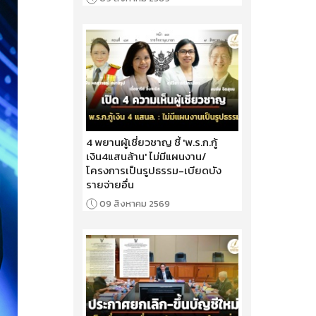
4 พยานผู้เชี่ยวชาญ ชี้ 'พ.ร.ก.กู้
เงิน4แสนล้าน' ไม่มีแผนงาน/
โครงการเป็นรูปธรรม-เบียดบัง
รายจ่ายอื่น
09 สิงหาคม 2569