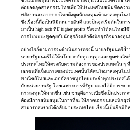
ชวนนักลงทุนต่างประเทศได้มาลงทุนในประเทศไทย โดยเฉพ
ต่อยอดอุตสาหกรรมไทยเพื่อให้ประเทศไทยเพิ่มขีดความ
พลังงานสะอาดของไทยดึงดูดนักลงทุนเข้ามาลงทุนในประ
ซึ่งเรื่องนี้ถือเป็นนิมิตหมายอันดี และป็นจุดเริ่มต้น
มาเป็น high tech ที่มี higher profits ซึ่งจะทำให้คนไทยมีชี
การไปพบปะพูดคุยกับนักธุรกิจแล้วดึงนักธุรกิจมาลงทุนท
อย่างไรก็ตามการจะดำเนินการตรงนี้ นายกรัฐมนตรีย้ำว่าส
นายกรัฐมนตรีได้ให้นโยบายกับทูตานุทูตและทูตพาณิชย์
ประเทศไทยให้ตรงกับความต้องการของประเทศนั้น ๆ ที่ทู
เอกชนที่แข็งแกร่งของประเทศนั้นให้สนใจมาลงทุนในประเท
พาณิชย์ไทยและเอกอัคราชทูตไทยประจำทุกประเทศได้ไ
กับหน่วยงานรัฐ โดยเฉพาะการที่รัฐบาลจะได้มีการข
การลงทุนให้มากขึ้น เช่น ซาอุดีอาระเบียซึ่งเป็นประเ
ต้องมีการสนับสนุนในการที่จะให้ภาคเอกชนและนักธุรกิจ
สามารถส่งรายได้กลับมาประเทศไทย เรื่องนี้เป็นอีกมิติ