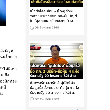
เช็กชื่อใครเลื่อน - (โกง) ร่วง!
'กสถ.' ประกาศยกเลิก-ขึ้นบัญชี
ใหม่ผู้สอบแข่งขันท้องถิ่นปี 68
08 สิงหาคม 2569
กถึงปัญหา
เป็นนโยบาย
งไม่ดีเท่า
น ซึ่ง
ของนักท่อง
เปิดพอร์ต ธนารัตน์-ผู้เปิดโปง
ข้อมูลรั่ว นั่งกก. 2 บ. ถือหุ้น 4 แห่ง
นที่
รับงานรัฐ 20 โครงการ 7.21 ล.
ทย
07 สิงหาคม 2569