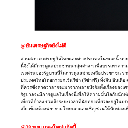
@ยันเศรษฐกิจยังไม่ดี
ส่วนสภาวะเศรษฐกิจไทยและต่างประเทศในขณะนี้ นายกร
นี้จึงได้มีการดูแลประชาชนกลุ่มต่าง ๆ เพื่อบรรเทาความเ
เร่งด่วนของรัฐบาลนี้ในการดูแลช่วยเหลือประชาชน รว
ประเทศไทยโดยการยกเว้นวีซ่า (วีซ่าฟรี) ทั้งจีน อินเดีย
ที่ควรซึ่งคาดว่าอาจจะมาจากหลายปัจจัยทั้งเรื่องของเศรษ
รัฐบาลจะมีการดูแลในเรื่องนี้เพื่อให้ความมั่นใจกับนักท
เที่ยวที่ต่ำลง รวมถึงระยะเวลาที่นักท่องเที่ยวจะอยู่ในป
เกี่ยวข้องต้องพยายามโฆษณาและเชิญชวนให้นักท่องเที
@28 พ.ย.แถลงใหญ่แก้หนี้