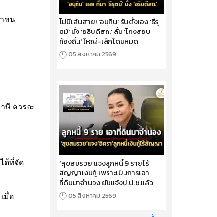
ชาชน
ไม่มีเส้นสาย! 'อนุทิน' รับตั้งเอง 'ธีรุ
ตม์' นั่ง 'อธิบดีสถ.' ลั่น 'โกงสอบ
ท้องถิ่น' ใหญ่-เล็กโดนหมด
05 สิงหาคม 2569
นภาษี ควรจะ
‘สุขสมรวย’แจงลูกหนี้ 9 รายไร้
้ที่จัด
สัญญาเงินกู้ เพราะเป็นการเอา
ที่ดินมาจำนอง ยันแจ้งป.ป.ช.แล้ว
05 สิงหาคม 2569
มื่อ