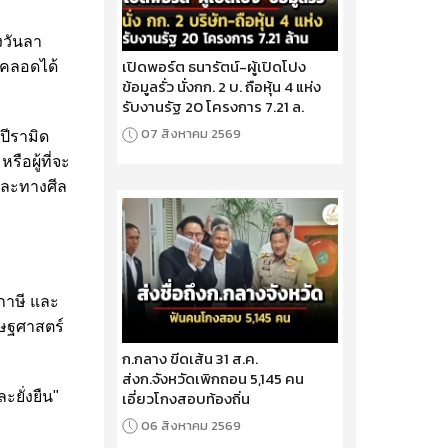
งวันลา
เปิดพอร์ต ธนารัตน์-ผู้เปิดโปง
าคลอดได้
ข้อมูลรั่ว นั่งกก. 2 บ. ถือหุ้น 4 แห่ง
รับงานรัฐ 20 โครงการ 7.21 ล.
07 สิงหาคม 2569
ปีรามิด
ือผู้ที่จะ
และทางศีล
าษี และ
ษฐศาสตร์
ก.กลาง ขีดเส้น 31 ส.ค.
ส่งก.จังหวัดเพิกถอน 5,145 คน
เอี่ยวโกงสอบท้องถิ่น
ยั่งยืน"
06 สิงหาคม 2569