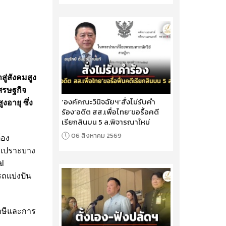
สู่สังคมสูง
เศรษฐกิจ
‘องค์คณะวินิจฉัยฯ’สั่งไม่รับคำ
อายุ ซึ่ง
ร้อง‘อดีต สส.เพื่อไทย’ขอรื้อคดี
เรียกสินบน 5 ล.พิจารณาใหม่
06 สิงหาคม 2569
้อง
ามเปราะบาง
al
รถแบ่งปัน
าษีและการ