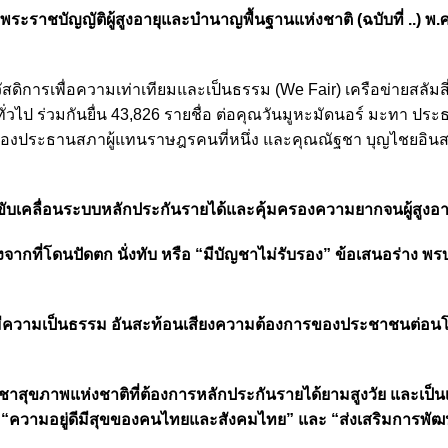
พระราชบัญญัติผู้สูงอายุและบำนาญพื้นฐานแห่งชาติ (ฉบับที่ ..) พ.ศ. .
ัสดิการเพื่อความเท่าเทียมและเป็นธรรม (We Fair) เครือข่ายสลัมสี
ทั่วไป ร่วมกันยื่น 43,826 รายชื่อ ต่อคุณวันมูหะมัดนอร์ มะทา ปร
องประธานสภาผู้แทนราษฎรคนที่หนึ่ง และคุณณัฐชา บุญไชยอินสวั
บเคลื่อนระบบหลักประกันรายได้และคุ้มครองความยากจนผู้สูงอา
งจากที่โดนปัดตก นั่งทับ หรือ “มีบัญชาไม่รับรอง” ข้อเสนอร่าง พร
ที่มีความเป็นธรรม อันสะท้อนเสียงความต้องการของประชาชนต่อนโ
สุขภาพแห่งชาติที่ต้องการหลักประกันรายได้ยามสูงวัย และเป็น
น “ความอยู่ดีมีสุขของคนไทยและสังคมไทย” และ “ส่งเสริมการพั