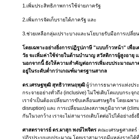
1.เพิ่มประสิทธิภาพการใช้จ่ายภาครัฐ
2.เพิ่มการจัดเก็บรายได้ภาครัฐ และ
3.ช่วยเหลือกลุ่มเปราะบางและนโยบายรับมือการเปลี่
โดยเฉพาะอย่างยิ่งการปฏิรูปภาษี "แบบก้าวหน้า" เพื่อเตร
วัย จะเพิ่มค่าใช้จ่ายในด้านบำนาญ สวัสดิการผู้สูงอา
นอกจากนี้ ยังให้ความสำคัญต่อการเพิ่มงบประมาณภาครัฐด
อยู่ในระดับต่ำกว่าเกณฑ์มาตรฐานสากล
ดร.เศรษฐพุฒิ สุทธิวาทนฤพุฒิ
ผู้ว่าการธนาคารแห่งปร
กระจายอย่างทั่วถึง (inclusive) ไม่ใช่เติบโตแบบกระจุก
เราจำเป็นต้องเปลี่ยนการขับเคลื่อนเศรษฐกิจ โดยเฉพาะ
disruption) และ การเปลี่ยนแปลงสภาพภูมิอากาศ (clima
กันในวงกว้าง เราจะไม่สามารถเติบโตต่อไปได้อย่างยั่งย
ศาสตราจารย์ ดร.ผาสุก พงษ์ไพจิตร
คณะเศรษฐศาสตร์ 
ปฏิรูประบบงบประมาณ โดยเราสามารถมีแหล่งรายได้ที