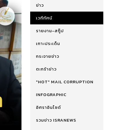
ข่าว
เวทีทัศน์
รายงาน-สกู๊ป
เกาะประเด็น
กระจายข่าว
ตะกร้าข่าว
"HOT" MAIL CORRUPTION
INFOGRAPHIC
อิศราอินไซด์
รวมข่าว ISRANEWS