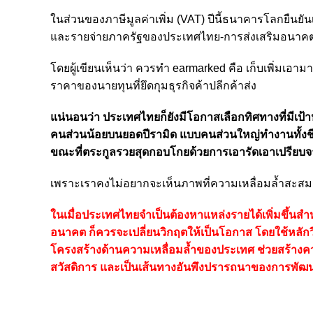
ในส่วนของภาษีมูลค่าเพิ่ม (VAT) ปีนี้ธนาคารโลกยืนยั
และรายจ่ายภาครัฐของประเทศไทย-การส่งเสริมอนาคตที่ท
โดยผู้เขียนเห็นว่า ควรทำ earmarked คือ เก็บเพิ่มเ
ราคาของนายทุนที่ยึดกุมธุรกิจค้าปลีกค้าส่ง
แน่นอนว่า ประเทศไทยก็ยังมีโอกาสเลือกทิศทางที่มีเ
คนส่วนน้อยบนยอดปีรามิด แบบคนส่วนใหญ่ทำงานทั้งชีวิ
ขณะที่ตระกูลรวยสุดกอบโกยด้วยการเอารัดเอาเปรีย
เพราะเราคงไม่อยากจะเห็นภาพที่ความเหลื่อมล้ำสะส
ในเมื่อประเทศไทยจำเป็นต้องหาแหล่งรายได้เพิ่มขึ้น
อนาคต ก็ควรจะเปลี่ยนวิกฤตให้เป็นโอกาส โดยใช้หลัก
โครงสร้างด้านความเหลื่อมล้ำของประเทศ ช่วยสร้า
สวัสดิการ และเป็นเส้นทางอันพึงปรารถนาของการพัฒนา