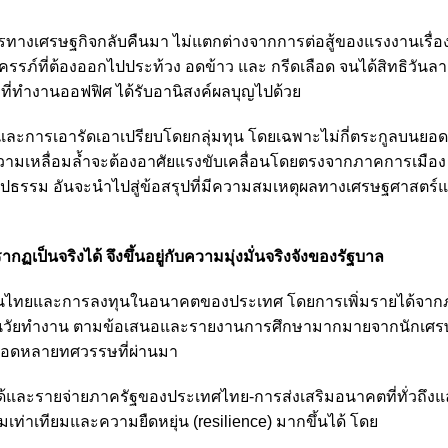
ัพยากรทางเศรษฐกิจกลับคืนมา ไม่แตกต่างจากการต่อสู้ของแรงงานเรื่อ
ีครรภ์ที่ต้องออกไปประท้วง อดข้าว และ กรีดเลือด จนได้สิทธิวันล
ิงที่ทำงานออฟฟิศ ได้รับอานิสงค์ผลบุญไปด้วย
ะการเอารัดเอาเปรียบโดยกลุ่มทุน โดยเฉพาะไม่กี่ตระกูลบนยอด
มเหลื่อมล้ำจะต้องอาศัยแรงขับเคลื่อนโดยตรงจากภาคการเมือง หร
็นรูปธรรม อันจะนำไปสู่ข้อสรุปที่มีความสมเหตุผลทางเศรษฐศาสตร์
ป็นจริงได้ จึงขึ้นอยู่กับความมุ่งมั่นจริงจังของรัฐบาล
นไทยและการลงทุนในอนาคตของประเทศ โดยการเพิ่มรายได้จากภ
วัยทำงาน ตามข้อเสนอและรายงานการศึกษามากมายจากนักเศร
ลอดหลายทศวรรษที่ผ่านมา
้และรายจ่ายภาครัฐของประเทศไทย-การส่งเสริมอนาคตที่ทั่วถึงและ
ท่าเทียมและความยืดหยุ่น (resilience) มากขึ้นได้ โดย