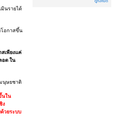
ดูทั้งหมด
เมินรายได้
ยโอกาสขึ้น
สเพียงแค่
ตลอด ใน
มนุษยชาติ
ึ้นใน
ชิง
ยด้วยระบบ