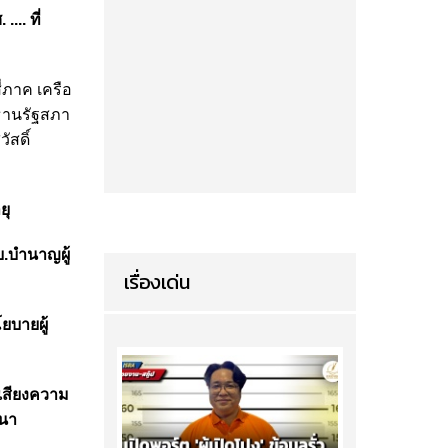
... ที่
่ภาค เครือ
ะธานรัฐสภา
สดิ์
ยุ
บ.บำนาญผู้
เรื่องเด่น
ยบายผู้
เสียงความ
ฒนา