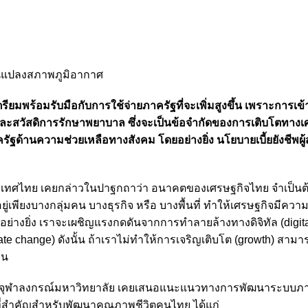
ยนแปลงสภาพภูมิอากาศ
ียมพร้อมรับมือกับการใช้จ่ายภาครัฐที่จะเพิ่มสูงขึ้น เพราะการเข้า
ยุ และสวัสดิการรักษาพยาบาล ซึ่งจะเป็นข้อจำกัดของการเติบโตทาง
้านความช่วยเหลือทางสังคม โดยอย่างยิ่ง นโยบายเบี้ยยังชีพผู้สูง
ะเทศไทย เคยกล่าวในปาฐกถาว่า อนาคตของเศรษฐกิจไทย จำเป็นต
อยู่เพียงบางกลุ่มคน บางธุรกิจ หรือ บางพื้นที่ ทำให้เศรษฐกิจมีคว
อย่างยิ่ง เราจะเผชิญแรงกดดันจากการทำลายล้างทางดิจิทัล (digit
te change) ดังนั้น ถ้าเราไม่ทำให้การเจริญเติบโต (growth) สามา
ืน
จุฬาลงกรณ์มหาวิทยาลัย เคยเสนอแนะแนวทางการพัฒนาระบบภ
่สำคัญสำหรับพัฒนาคุณภาพชีวิตคนไทย ได้แก่