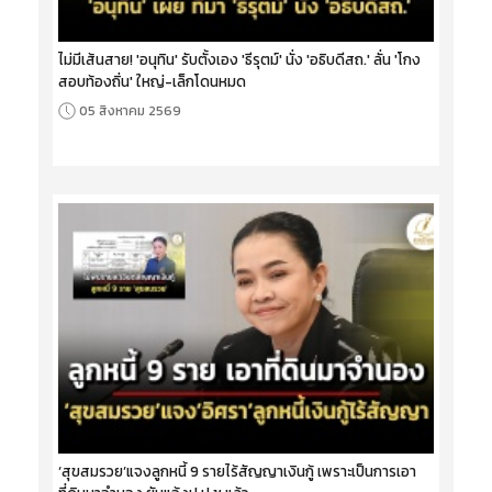
ไม่มีเส้นสาย! 'อนุทิน' รับตั้งเอง 'ธีรุตม์' นั่ง 'อธิบดีสถ.' ลั่น 'โกง
สอบท้องถิ่น' ใหญ่-เล็กโดนหมด
05 สิงหาคม 2569
‘สุขสมรวย’แจงลูกหนี้ 9 รายไร้สัญญาเงินกู้ เพราะเป็นการเอา