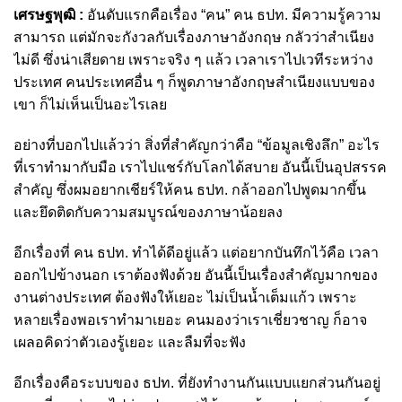
เศรษฐพุฒิ :
อันดับแรกคือเรื่อง “คน” คน ธปท. มีความรู้ความ
สามารถ แต่มักจะกังวลกับเรื่องภาษาอังกฤษ กลัวว่าสำเนียง
ไม่ดี ซึ่งน่าเสียดาย เพราะจริง ๆ แล้ว เวลาเราไปเวทีระหว่าง
ประเทศ คนประเทศอื่น ๆ ก็พูดภาษาอังกฤษสำเนียงแบบของ
เขา ก็ไม่เห็นเป็นอะไรเลย
อย่างที่บอกไปแล้วว่า สิ่งที่สำคัญกว่าคือ “ข้อมูลเชิงลึก” อะไร
ที่เราทำมากับมือ เราไปแชร์กับโลกได้สบาย อันนี้เป็นอุปสรรค
สำคัญ ซึ่งผมอยากเชียร์ให้คน ธปท. กล้าออกไปพูดมากขึ้น
และยึดติดกับความสมบูรณ์ของภาษาน้อยลง
อีกเรื่องที่ คน ธปท. ทำได้ดีอยู่แล้ว แต่อยากบันทึกไว้คือ เวลา
ออกไปข้างนอก เราต้องฟังด้วย อันนี้เป็นเรื่องสำคัญมากของ
งานต่างประเทศ ต้องฟังให้เยอะ ไม่เป็นน้ำเต็มแก้ว เพราะ
หลายเรื่องพอเราทำมาเยอะ คนมองว่าเราเชี่ยวชาญ ก็อาจ
เผลอคิดว่าตัวเองรู้เยอะ และลืมที่จะฟัง
อีกเรื่องคือระบบของ ธปท. ที่ยังทำงานกันแบบแยกส่วนกันอยู่