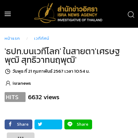
หน้าแรก
เวทีทัศน์
'ธปท.บนเวทีโลก' ในสายตา'เศรษฐ
พุฒิ สุทธิวาทนฤพุฒิ'
วันพุธ ที่ 21 กุมภาพันธ์ 2567 เวลา 10:54 น.
isranews
6632 views
HITS
Share
Share
Tweet