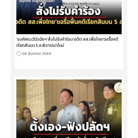
‘องค์คณะวินิจฉัยฯ’สั่งไม่รับคำร้อง‘อดีต สส.เพื่อไทย’ขอรื้อคดี
เรียกสินบน 5 ล.พิจารณาใหม่
06 สิงหาคม 2569