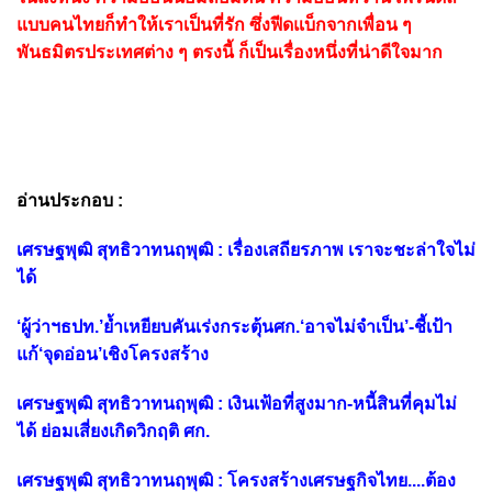
แบบคนไทยก็ทำให้เราเป็นที่รัก ซึ่งฟีดแบ็กจากเพื่อน ๆ
พันธมิตรประเทศต่าง ๆ ตรงนี้ ก็เป็นเรื่องหนึ่งที่น่าดีใจมาก
อ่านประกอบ :
เศรษฐพุฒิ สุทธิวาทนฤพุฒิ : เรื่องเสถียรภาพ เราจะชะล่าใจไม่
ได้
‘ผู้ว่าฯธปท.’ย้ำเหยียบคันเร่งกระตุ้นศก.‘อาจไม่จำเป็น’-ชี้เป้า
แก้‘จุดอ่อน’เชิงโครงสร้าง
เศรษฐพุฒิ สุทธิวาทนฤพุฒิ : เงินเฟ้อที่สูงมาก-หนี้สินที่คุมไม่
ได้ ย่อมเสี่ยงเกิดวิกฤติ ศก.
เศรษฐพุฒิ สุทธิวาทนฤพุฒิ : โครงสร้างเศรษฐกิจไทย....ต้อง