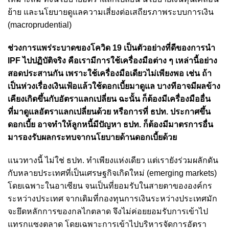
ย้าย และนโยบายดูแลความเสี่ยงต่อเสถียรภาพระบบการเงิน
(macroprudential)
ช่วงการแพร่ระบาดของโควิด 19 เป็นตัวอย่างที่ดีของการนำ
IPF ไปปฏิบัติจริง คือเรามีการใช้เครื่องมือต่าง ๆ เหล่านี้อย่าง
สอดประสานกัน เพราะใช้เครื่องมือเดียวไม่เพียงพอ เช่น ถ้า
เป็นห่วงเรื่องเงินเฟ้อแล้วใช้ดอกเบี้ยมาดูแล บางทีอาจมีผลข้าง
เคียงเกิดขึ้นกับอัตราแลกเปลี่ยน
ฉะนั้น ก็ต้องมีเครื่องมืออื่น
ที่มาดูแลอัตราแลกเปลี่ยนด้วย หรือการที่ ธปท. ประกาศขึ้น
ดอกเบี้ย อาจทำให้ลูกหนี้มีปัญหา ธปท. ก็ต้องมีมาตรการอื่น
มารองรับผลกระทบจากนโยบายด้านดอกเบี้ยด้วย
แนวทางนี้ ไม่ใช่ ธปท. ทำเพียงแห่งเดียว แต่เรายังร่วมผลักดัน
กับหลายประเทศที่เป็นเศรษฐกิจเกิดใหม่ (emerging markets)
โดยเฉพาะในอาเซียน จนเป็นที่ยอมรับในสายตาขององค์กร
ระหว่างประเทศ จากเดิมที่กองทุนการเงินระหว่างประเทศมัก
จะยึดหลักการของกลไกตลาด จึงไม่ค่อยยอมรับการเข้าไป
แทรกแซงตลาด โดยเฉพาะการเข้าไปบริหารจัดการอัตรา