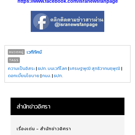
https://www.facebook.com/isranewsfanpage
เวทีทัศน์
หมวดหมู่
TAGS
ความเป็นอิสระ
|
ธปท. บนเวทีโลก
|
เศรษฐพุฒิ สุทธิวาทนฤพุฒิ
|
ดอกเบี้ยนโยบาย
|
กนง.
|
ธปท.
สำนักข่าวอิศรา
เรื่องเด่น - สำนักข่าวอิศรา