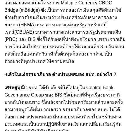
และต่อยอดมาเป็นโครงการ Multiple Currency CBDC
Bridge (mBridge) ซึ่งเป็นการทดลองนำเงินสกุลดิจิทัลมาใช้
สำหรับการโอนเงินระหว่างประเทศร่วมกับธนาคารกลาง
ฮ่องกง (HKMA) ธนาคารกลางแห่งสหรัฐอาหรับเอมิ
เรตส์(CBUAE) ธนาคารกลางแห่งสาธารณรัฐประชาชนจีน
(PBC) และ BIS ซึ่งก็ได้รับผลที่น่าพึงพอใจมาก
เพราะจากเดิม
การโอนเงินไปยังต่างประเทศที่ต้องใช้เวลาเฉลี่ย 3-5 วัน ตอน
หลังก็เหลือแค่หลักวินาที ทั้งต้นทุนก็ลดลงมากด้วย เป็น
ตัวอย่างที่ทุกประเทศให้ความสนใจ
-แล้วในแง่ธรรมาภิบาล ต่างประเทศมอง ธปท. อย่างไร ?
เศรษฐพุฒิ :
ธปท. ได้รับเกียรติให้ไปอยู่ใน Central Bank
Governance Group ของ BIS ซึ่งเป็นเวทีที่พูดเรื่องธรรมาภิ
บาลกันโดยเฉพาะ ซึ่งหลังจากไปร่วมหารือมาแล้วหลายครั้ง
สามารถพูดได้เต็มปากเลยว่า ธรรมาภิบาลของ ธปท. ไม่ได้
ด้อยกว่าต่างประเทศเลย มีหลายประเด็นที่เราไปแชร์กับต่าง
ประเทศและเป็นแนวปฏิบัติที่เขาสนใจ แลกเปลี่ยน เรียนรู้กัน