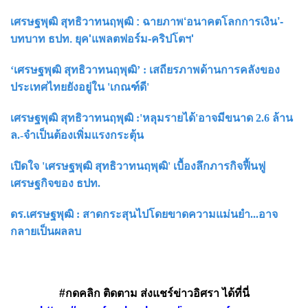
เศรษฐพุฒิ สุทธิวาทนฤพุฒิ : ฉายภาพ‘อนาคตโลกการเงิน’-
บทบาท ธปท. ยุค'แพลตฟอร์ม-คริปโตฯ'
‘เศรษฐพุฒิ สุทธิวาทนฤพุฒิ’ : เสถียรภาพด้านการคลังของ
ประเทศไทยยังอยู่ใน 'เกณฑ์ดี'
เศรษฐพุฒิ สุทธิวาทนฤพุฒิ :'หลุมรายได้'อาจมีขนาด 2.6 ล้าน
ล.-จำเป็นต้องเพิ่มแรงกระตุ้น
เปิดใจ 'เศรษฐพุฒิ สุทธิวาทนฤพุฒิ' เบื้องลึกภารกิจฟื้นฟู
เศรษฐกิจของ ธปท.
ดร.เศรษฐพุฒิ : สาดกระสุนไปโดยขาดความแม่นยำ...อาจ
กลายเป็นผลลบ
#กดคลิก ติดตาม ส่งแชร์ข่าวอิศรา ได้ที่นี่