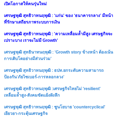
เปิดโอกาสให้คนรุ่นใหม่
เศรษฐพุฒิ สุทธิวาทนฤพุฒิ : ‘แก่น’ ของ ‘ธนาคารกลาง’ มีหน้า
ที่รักษาเสถียรภาพระบบการเงิน
เศรษฐพุฒิ สุทธิวาทนฤพุฒิ : 'ความเหลื่อมล้ำมีสูง เศรษฐกิจจะ
เปราะบาง เราจะไม่มี Growth'
เศรษฐพุฒิ สุทธินาทนฤพุฒิ : ‘Growth story ข้างหน้า ต้องเน้น
การเติบโตอย่างมีส่วนร่วม’
เศรษฐพุฒิ สุทธิวาทนฤพุฒิ : ธปท.ยกระดับความสามารถ
ป้องกัน‘ภัยไซเบอร์-การหลอกลวง’
เศรษฐพุฒิ สุทธิวาทนฤพุฒิ :เศรษฐกิจไทยไม่ 'resilient'
เหลื่อมล้ำสูง-สังคมขัดแย้งฝังลึก
เศรษฐพุฒิ สุทธิวาทนฤพุฒิ : ชูนโยบาย 'countercyclical'
เยียวยา-กระตุ้นเศรษฐกิจ