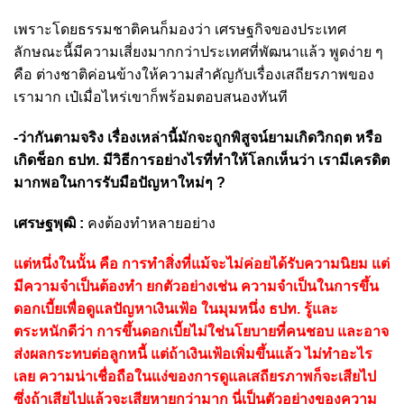
เพราะโดยธรรมชาติคนก็มองว่า เศรษฐกิจของประเทศ
ลักษณะนี้มีความเสี่ยงมากกว่าประเทศที่พัฒนาแล้ว พูดง่าย ๆ
คือ ต่างชาติค่อนข้างให้ความสำคัญกับเรื่องเสถียรภาพของ
เรามาก เป๋เมื่อไหร่เขาก็พร้อมตอบสนองทันที
-ว่ากันตามจริง เรื่องเหล่านี้มักจะถูกพิสูจน์ยามเกิดวิกฤต หรือ
เกิดช็อก ธปท. มีวิธีการอย่างไรที่ทำให้โลกเห็นว่า เรามีเครดิต
มากพอในการรับมือปัญหาใหม่ๆ ?
เศรษฐพุฒิ :
คงต้องทำหลายอย่าง
แต่หนึ่งในนั้น คือ การทำสิ่งที่แม้จะไม่ค่อยได้รับความนิยม แต่
มีความจำเป็นต้องทำ ยกตัวอย่างเช่น ความจำเป็นในการขึ้น
ดอกเบี้ยเพื่อดูแลปัญหาเงินเฟ้อ
ในมุมหนึ่ง ธปท. รู้และ
ตระหนักดีว่า การขึ้นดอกเบี้ยไม่ใช่นโยบายที่คนชอบ และอาจ
ส่งผลกระทบต่อลูกหนี้ แต่ถ้าเงินเฟ้อเพิ่มขึ้นแล้ว ไม่ทำอะไร
เลย ความน่าเชื่อถือในแง่ของการดูแลเสถียรภาพก็จะเสียไป
ซึ่งถ้าเสียไปแล้วจะเสียหายกว่ามาก นี่เป็นตัวอย่างของความ