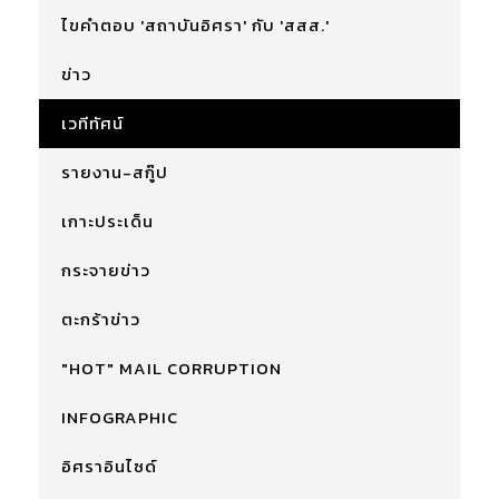
ไขคำตอบ 'สถาบันอิศรา' กับ 'สสส.'
ข่าว
เวทีทัศน์
รายงาน-สกู๊ป
เกาะประเด็น
กระจายข่าว
ตะกร้าข่าว
"HOT" MAIL CORRUPTION
INFOGRAPHIC
อิศราอินไซด์