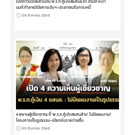
เปิดคำวินิจฉัยส่วนตน พ.ร.ก.กู้เงิน4แสนล.(1) จิรนิติ หะวา
นนท์:ทำลายวินัยการเงินฯ-ประชาชนรับภาระหนี้
09 สิงหาคม 2569
4 พยานผู้เชี่ยวชาญ ชี้ 'พ.ร.ก.กู้เงิน4แสนล้าน' ไม่มีแผนงาน/
โครงการเป็นรูปธรรม-เบียดบังรายจ่ายอื่น
09 สิงหาคม 2569