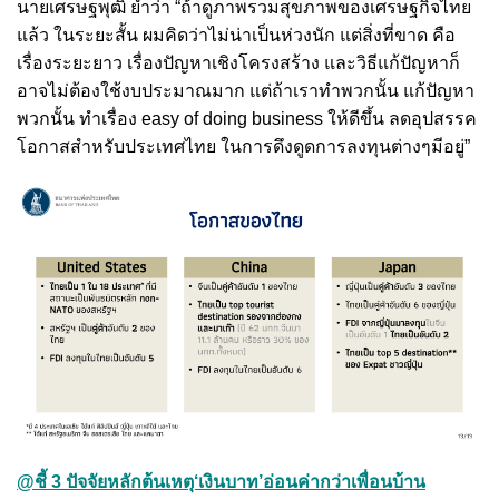
นายเศรษฐพุฒิ ย้ำว่า “ถ้าดูภาพรวมสุขภาพของเศรษฐกิจไทย
แล้ว ในระยะสั้น ผมคิดว่าไม่น่าเป็นห่วงนัก แต่สิ่งที่ขาด คือ
เรื่องระยะยาว เรื่องปัญหาเชิงโครงสร้าง และวิธีแก้ปัญหาก็
อาจไม่ต้องใช้งบประมาณมาก แต่ถ้าเราทำพวกนั้น แก้ปัญหา
พวกนั้น ทำเรื่อง easy of doing business ให้ดีขึ้น ลดอุปสรรค
โอกาสสำหรับประเทศไทย ในการดึงดูดการลงทุนต่างๆมีอยู่”
@ชี้ 3 ปัจจัยหลักต้นเหตุ‘เงินบาท’อ่อนค่ากว่าเพื่อนบ้าน