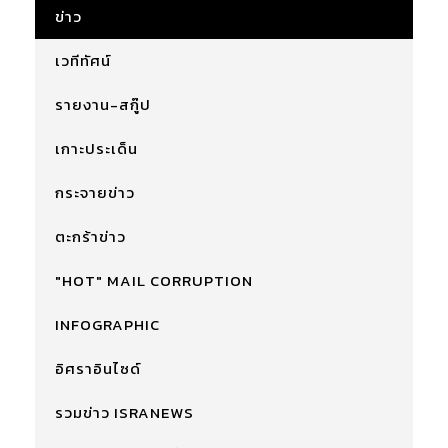
ข่าว
เวทีทัศน์
รายงาน-สกู๊ป
เกาะประเด็น
กระจายข่าว
ตะกร้าข่าว
"HOT" MAIL CORRUPTION
INFOGRAPHIC
อิศราอินไซด์
รวมข่าว ISRANEWS