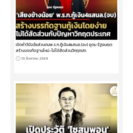
เปิดคำวินิจฉัยส่วนตนพ.ร.ก.กู้เงิน4แสนล.(จบ) อุดม รัฐอมฤต:
สร้างบรรทัดฐานใหม่-ไม่ได้สัดส่วนวิกฤตปท.
10 สิงหาคม 2569