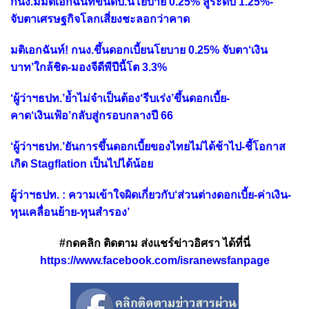
กนง.มีมติเอกฉันท์ขึ้นดบ.นโยบาย 0.25% สู่ระดับ 1.25%-
จับตาเศรษฐกิจโลกเสี่ยงชะลอกว่าคาด
มติเอกฉันท์! กนง.ขึ้นดอกเบี้ยนโยบาย 0.25% จับตา‘เงิน
บาท’ใกล้ชิด-มองจีดีพีปีนี้โต 3.3%
‘ผู้ว่าฯธปท.’ย้ำไม่จำเป็นต้อง‘รีบเร่ง’ขึ้นดอกเบี้ย-
คาด‘เงินเฟ้อ’กลับสู่กรอบกลางปี 66
‘ผู้ว่าฯธปท.’ยันการขึ้นดอกเบี้ยของไทยไม่ได้ช้าไป-ชี้โอกาส
เกิด Stagflation เป็นไปได้น้อย
ผู้ว่าฯธปท. : ความเข้าใจผิดเกี่ยวกับ‘ส่วนต่างดอกเบี้ย-ค่าเงิน-
ทุนเคลื่อนย้าย-ทุนสำรอง’
#กดคลิก ติดตาม ส่งแชร์ข่าวอิศรา ได้ที่นี่
https://www.facebook.com/isranewsfanpage