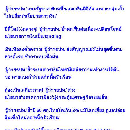
‘ผู้ว่าฯธปท.’แนะรัฐบาล‘พักหนี้ฯ-แจกเงินดิจิทัล’เฉพาะกลุ่ม-ย้ำ
ไม่เปลี่ยน‘นโยบายการเงิน’
ปีนี้โต3%กลางๆ! ‘ผู้ว่าฯธปท.’ย้ำศก.ฟื้นต่อเนื่อง-เปลี่ยนโจทย์
นโยบายการเงินเป็น‘landing’
เงินเฟ้อลงชั่วคราว! ‘ผู้ว่าฯธปท.’ส่งสัญญาณยังไม่หยุดขึ้นดบ.-
ห่วงตั้งรบ.ช้ากระทบเชื่อมั่น
‘ผู้ว่าฯธปท.’ย้ำระบบการเงินไทย‘มีเสถียรภาพ-ทำงานได้ดี’-
ขอ‘นายแบงก์’ร่วมแก้หนี้ครัวเรือน
ต้องเน้นเสถียรภาพ! ‘ผู้ว่าฯธปท.’ห่วง
นโยบาย‘พรรคการเมือง’มุ่งกระตุ้นเศรษฐกิจระยะสั้น
‘ผู้ว่าฯธปท.’ย้ำปี 66 ศก.ไทยโตเกิน 3% แม้โลกเสี่ยง-ดูแลปล่อย
สินเชื่อใหม่ลด‘หนี้ครัวเรือน’