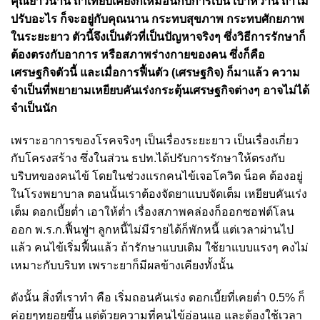
คุณยาวนาน ถ้าเทียบเคียงก็เหมือนกับการเป็น เบาหวาน ถ้าไม่
ปรับอะไร ก็จะอยู่กับคุณนาน กระทบสุขภาพ กระทบศักยภาพ
ในระยะยาว ตัวนี้จึงเป็นตัวที่เป็นปัญหาจริงๆ ซึ่งวิธีการรักษาก็
ต้องตรงกับอาการ หรือสภาพร่างกายของคน ซึ่งก็คือ
เศรษฐกิจตัวนี้ และเมื่อการฟื้นตัว (เศรษฐกิจ) ก็มาแล้ว ความ
จำเป็นที่พยายามเหยียบคันเร่งกระตุ้นเศรษฐกิจต่างๆ อาจไม่ได้
จำเป็นนัก
เพราะอาการของโรคจริงๆ เป็นเรื่องระยะยาว เป็นเรื่องเกี่ยว
กับโครงสร้าง ซึ่งในส่วน ธปท.ได้ปรับการรักษาให้ตรงกับ
บริบทของคนไข้ โดยในช่วงแรกคนไข้เจอโควิด น็อค ต้องอยู่
ในโรงพยาบาล ตอนนั้นเราต้องจัดยาแบบจัดเต็ม เหยียบคันเร่ง
เต็ม ดอกเบี้ยต่ำ เอาให้ต่ำ เรื่องสภาพคล่องก็ออกซอฟต์โลน
ออก พ.ร.ก.ฟื้นฟูฯ ลูกหนี้ไม่มีรายได้ก็พักหนี้ แต่เวลาผ่านไป
แล้ว คนไข้เริ่มฟื้นแล้ว ถ้ารักษาแบบเดิม ใช้ยาแบบแรงๆ คงไม่
เหมาะกับบริบท เพราะยาก็มีผลข้างเคียงทั้งนั้น
ดังนั้น สิ่งที่เราทำ คือ เริ่มถอนคันเร่ง ดอกเบี้ยที่เคยต่ำ 0.5% ก็
ค่อยๆทยอยขึ้น แต่ด้วยความที่คนไข้อ่อนแอ และต้องใช้เวลา