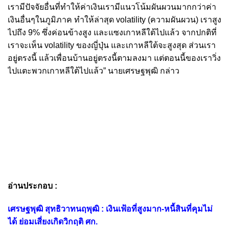
เรามีปัจจัยอื่นที่ทำให้ค่าเงินเรามีแนวโน้มผันผวนมากกว่าค่า
เงินอื่นๆในภูมิภาค ทำให้ล่าสุด volatility (ความผันผวน) เราสูง
ไปถึง 9% ซึ่งค่อนข้างสูง และแซงเกาหลีใต้ไปแล้ว จากปกติที่
เราจะเห็น volatility ของญี่ปุ่น และเกาหลีใต้จะสูงสุด ส่วนเรา
อยู่ตรงนี้ แล้วเพื่อนบ้านอยู่ตรงนี้ตามลงมา แต่ตอนนี้ของเราวิ่ง
ไปแตะพวกเกาหลีใต้ไปแล้ว” นายเศรษฐพุฒิ กล่าว
อ่านประกอบ :
เศรษฐพุฒิ สุทธิวาทนฤพุฒิ : เงินเฟ้อที่สูงมาก-หนี้สินที่คุมไม่
ได้ ย่อมเสี่ยงเกิดวิกฤติ ศก.