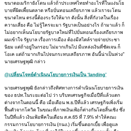
ขนาดอเมริกายังโดน แล้วถ้าประเทศไทยทำอะไรที่ในแง่นโย
บายที่ผิดเพี้ยนตลาด หรือบั่นทอนเสถียรภาพ แล้วเราจะโดน
ขนาดไหน ตรงนี้ต้องระวังให้มาก ดังนั้น สิ่งที่กังวลในเรื่อง
ความเสี่ยง คือ ไม่รู้ใครจะมา รัฐบาลเป็นอย่างไร ถ้ามาแล้ว ก็
ไม่อยากเห็นนโยบายรัฐบาลใหม่ที่ไปบั่นทอนเรื่องเสถียรภาพ
ผมเข้าใจ รัฐบาล เรื่องการเมือง ต้องมีสไตล์รายจ่ายประชา
นิยม แต่ถ้าอยู่ในกรอบ ไม่มากเกินไป มีแหล่งเงินที่ชัดเจน ก็
โอเค แต่ถ้ามากเกินไปจนกระทบเสถียรภาพ อันนี้น่าเป็นห่วง”
นายเศรษฐพุฒิ กล่าว
@เปลี่ยนโจทย์ดำเนินนโยบายการเงินเป็น ‘landing’
นายเศรษฐพุฒิ ยังกล่าวถึงทิศทางการดำเนินนโยบายการเงิน
ของ ธปท.ในระยะต่อไป ว่า บริบทเศรษฐกิจเมื่อปีที่แล้วแตก
ต่างจากในตอนนี้ คือ เมื่อเดือน พ.ย.ปีที่แล้ว เศรษฐกิจเพิ่งเริ่ม
ฟื้นตัวจากโควิด ในขณะที่ภาพเงินเฟ้อก็ต่างกันโดยสิ้นเชิง ซึ่ง
ในปีที่แล้ว เงินเฟ้อพีคในเดือน ส.ค.65 ที่ 7.9% ทำให้คณะ
กรรมการนโยบายการเงิน (กนง.) เริ่มขึ้นดอกเบี้ย เพื่อดูแล