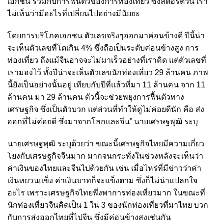
เอกชน รวมกับการฟื้นตัวของการท่องเที่ยว ซึ่งสตอรี่ตัวนี้ เรา
ไม่เห็นว่ามีอะไรที่เปลี่ยนไปอย่างมีนัยยะ
โดยการบริโภคเอกชน ตัวเลขจริงๆออกมาค่อนข้างดี ปีนี้น่า
จะเห็นตัวเลขที่โตเกิน 4% ซึ่งถือเป็นระดับค่อนข้างสูง การ
ท่องเที่ยว ถึงแม้จีนอาจจะไม่มาเร็วอย่างที่เราคิด แต่ตัวเลขที่
เรามองไว้ ทั้งปีน่าจะเห็นตัวเลขนักท่องเที่ยว 29 ล้านคน ภาพ
นี้ยังเป็นอย่างนั้นอยู่ เทียบกับปีที่แล้วที่มา 11 ล้านคน จาก 11
ล้านคน มา 29 ล้านคน ตัวนี้จะช่วยพยุงการฟื้นตัวทาง
เศรษฐกิจ ซึ่งเป็นตัวบวก แต่ส่วนที่ทำให้ดูไม่ค่อยดีนัก คือ ส่ง
ออกที่ไม่ค่อยดี ซึ่งมาจากโลกและจีน” นายเศรษฐพุฒิ ระบุ
นายเศรษฐพุฒิ ระบุด้วยว่า ขณะนี้เศรษฐกิจไทยมีความเกี่ยว
โยงกับเศรษฐกิจจีนมาก มากจนกระทั่งในช่วงหลังจะเห็นว่า
ค่าเงินของไทยและจีนไปด้วยกัน เช่น เมื่อไหร่ที่มีข่าวว่าค่า
เงินหยวนแข็ง ค่าเงินบาทก็จะแข็งตาม ซึ่งก็ไม่น่าแปลกใจ
อะไร เพราะเศรษฐกิจไทยพึ่งพาการท่องเที่ยวมาก ในขณะที่
นักท่องเที่ยวจีนคิดเป็น 1 ใน 3 ของนักท่องเที่ยวที่มาไทย บวก
กับการส่งออกไทยที่ไปจีน ซึ่งมีค่อนข้างสูงเช่นกัน