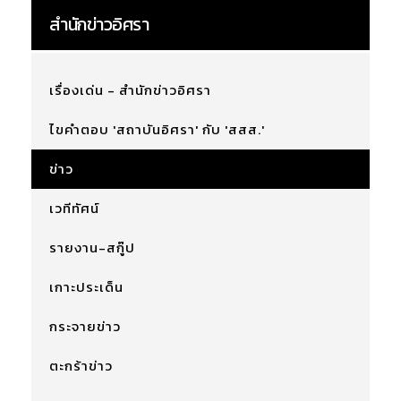
สำนักข่าวอิศรา
เรื่องเด่น - สำนักข่าวอิศรา
ไขคำตอบ 'สถาบันอิศรา' กับ 'สสส.'
ข่าว
เวทีทัศน์
รายงาน-สกู๊ป
เกาะประเด็น
กระจายข่าว
ตะกร้าข่าว