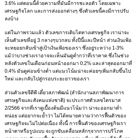
3.6% แต่ตอนนี้ด้วยความที่มันมีการชะลอตัว โดยเฉพาะ
เศรษฐกิจโลก และการส่งออกต่างๆ ซึ่งตัวเลขนี้คงมีการปรับ
ลงบ้าง
แต่ในภาพรวมแล้ว ตัวเลขการเติบโตทางเศรษฐกิจ เราน่าจะ
เห็นตัวเลขที่อยู่ 3 กลางๆบวกลบ ทั้งปีนี้และปีหน้า ส่วนเงินเฟ้อ
จะทยอยกลับเข้าสู่เป้าเงินเฟ้อของเรา ซึ่งอยู่ระหว่าง 1-3%
แม้ว่าบางช่วงเราอาจจะเห็นมันดูต่ำกว่าที่เราคาด ซึ่งในช่วง
หลังตัวเลขในเดือนก่อนหน้าออกมา 0.2% และล่าสุดออกมาที่
0.4% มันดูค่อนข้างต่ำ แต่แนวโน้มน่าจะค่อยๆเพิ่มกลับขึ้นไป
ใหม่ และกลับไปสู่กรอบระยะยาวของเรา
ส่วนตัวเลขจีดีพี เดี๋ยวสภาพัฒน์ (สำนักงานสภาพัฒนาการ
เศรษฐกิจและสังคมแห่งชาติ) จะประกาศตัวเลขไตรมาส
2/2566 จากที่เราดูเบื้องต้นมีแนวโน้มว่า น่าจะออกมาต่ำ
หน่อย แต่อยากจะย้ำว่า ไม่ได้หมายความว่าการฟื้นตัวของ
เศรษฐกิจจะไม่ไปต่อเนื่อง ทั้งนี้ การฟื้นตัวของเศรษฐกิจเรา
หน้าตาหรือรูปแบบ จะถูกขับเคลื่อนหลักๆจากการบริโภค