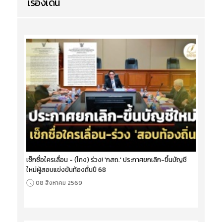
เรื่องเด่น
เช็กชื่อใครเลื่อน - (โกง) ร่วง! 'กสถ.' ประกาศยกเลิก-ขึ้นบัญชี
ใหม่ผู้สอบแข่งขันท้องถิ่นปี 68
08 สิงหาคม 2569