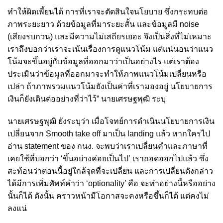
ทำให้ผิดเพี้ยนได้ การที่เราจะตัดสินใจนโยบาย ซึ่งกระทบต่อ
ภาพระยะยาว ด้วยข้อมูลที่มาระยะสั้น และข้อมูลมี noise
(เสียงรบกวน) และมีความไม่เสถียรเยอะ จึงเป็นสิ่งที่ไม่เหมาะ
เราถึงบอกว่าเราจะเน้นเรื่องการดูแนวโน้ม แต่แน่นอนว่าแนว
โน้มจะขึ้นอยู่กับข้อมูลที่ออกมาว่าเป็นอย่างไร แต่เราต้อง
ประเมินว่าข้อมูลที่ออกมาจะทำให้ภาพแนวโน้มเปลี่ยนหรือ
เปล่า ถ้าภาพรวมแนวโน้มยังเป็นค่าที่เรามองอยู่ นโยบายการ
เงินก็ยังเดินต่ออย่างที่ว่าไว้” นายเศรษฐพุฒิ ระบุ
นายเศรษฐพุฒิ ยังระบุว่า เมื่อโจทย์การดำเนินนโยบายการเงิน
เปลี่ยนจาก Smooth take off มาเป็น landing แล้ว หากใครไป
อ่าน statement ของ กนง. จะพบว่าเราเปลี่ยนคำและภาษาที่
เคยใช้ที่บอกว่า ‘ขึ้นอย่างค่อยเป็นไป’ เราถอดออกไปแล้ว ซึ่ง
สะท้อนว่าตอนนี้อยู่ใกล้จุดที่จะเปลี่ยน และการเปลี่ยนดังกล่าว
ได้มีการเพิ่มศัพท์คำว่า ‘optionality’ คือ จะทำอย่างนี้หรืออย่าง
นั้นก็ได้ ดังนั้น คราวหน้ามีโอกาสจะคงหรือขึ้นก็ได้ แต่คงไม่
ลงแน่