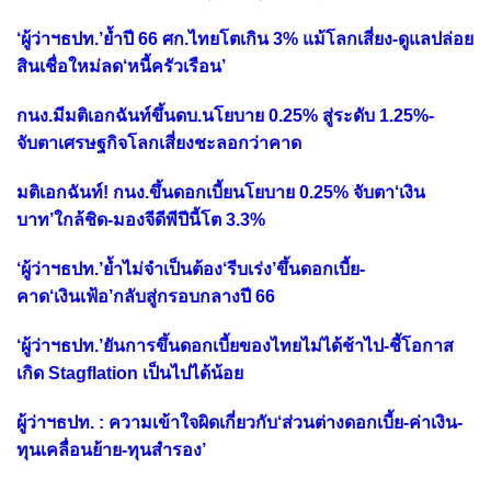
‘ผู้ว่าฯธปท.’ย้ำปี 66 ศก.ไทยโตเกิน 3% แม้โลกเสี่ยง-ดูแลปล่อย
สินเชื่อใหม่ลด‘หนี้ครัวเรือน’
กนง.มีมติเอกฉันท์ขึ้นดบ.นโยบาย 0.25% สู่ระดับ 1.25%-
จับตาเศรษฐกิจโลกเสี่ยงชะลอกว่าคาด
มติเอกฉันท์! กนง.ขึ้นดอกเบี้ยนโยบาย 0.25% จับตา‘เงิน
บาท’ใกล้ชิด-มองจีดีพีปีนี้โต 3.3%
‘ผู้ว่าฯธปท.’ย้ำไม่จำเป็นต้อง‘รีบเร่ง’ขึ้นดอกเบี้ย-
คาด‘เงินเฟ้อ’กลับสู่กรอบกลางปี 66
‘ผู้ว่าฯธปท.’ยันการขึ้นดอกเบี้ยของไทยไม่ได้ช้าไป-ชี้โอกาส
เกิด Stagflation เป็นไปได้น้อย
ผู้ว่าฯธปท. : ความเข้าใจผิดเกี่ยวกับ‘ส่วนต่างดอกเบี้ย-ค่าเงิน-
ทุนเคลื่อนย้าย-ทุนสำรอง’