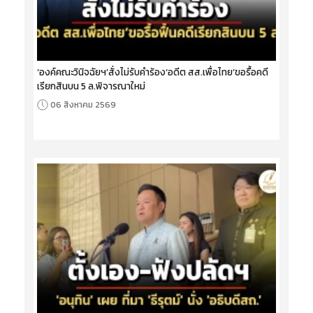
‘องค์คณะวินิจฉัยฯ’สั่งไม่รับคำร้อง‘อดีต สส.เพื่อไทย’ขอรื้อคดี
เรียกสินบน 5 ล.พิจารณาใหม่
06 สิงหาคม 2569