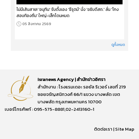
ไม่มีเส้นสาย! 'อนุทิน' รับตั้งเอง 'ธีรุตม์' นั่ง 'อธิบดีสถ.' ลั่น 'โกง
สอบท้องถิ่น' ใหญ่-เล็กโดนหมด
05 สิงหาคม 2569
ดูทั้งหมด
Isranews Agency | สำนักข่าวอิศรา
สำนักงาน : โรงแรมเดอะ รอยัล ริเวอร์ เลขที่ 219
ซอยจรัญสนิทวงศ์ 66/1 แขวง บางพลัด เขต
บางพลัด กรุงเทพมหานคร 10700
เบอร์โทรศัพท์ : 095-575-8881,02-2413160-1
ติดต่อเรา
|
Site Map