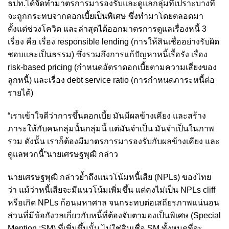
ธปท.ได้จัดทำมาตรการมารองรับและดูแลกลุ่มที่เปราะบางที่
จะถูกกระทบจากดอกเบี้ยเป็นพิเศษ ซึ่งทำมาโดยตลอดมา
ตั้งแต่ช่วงโควิด และล่าสุดได้ออกมาตรการดูแลเรื่องหนี้ 3
เรื่อง คือ เรื่อง responsible lending (การให้สินเชื่ออย่างรับผิด
ชอบและเป็นธรรม) ซึ่งรวมถึงการแก้ปัญหาหนี้เรื้อรัง
เรื่อง
risk-based pricing (กำหนดอัตราดอกเบี้ยตามความเสี่ยงของ
ลูกหนี้) และเรื่อง debt service ratio (การกำหนดภาระหนี้ต่อ
รายได้)
“เราเข้าใจดีว่าการขึ้นดอกเบี้ย มันมีผลข้างเคียง และสร้าง
ภาระให้กับคนกลุ่มนั้นกลุ่มนี้ แต่มันจำเป็น มันจำเป็นในภาพ
รวม ดังนั้น เราก็ต้องมีมาตรการมารองรับกับผลข้างเคียง และ
ดูแลพวกนี้”นายเศรษฐพุฒิ กล่าว
นายเศรษฐพุฒิ กล่าวย้ำถึงแนวโน้มหนี้เสีย (NPLs) ของไทย
ว่า แม้ว่าหนี้เสียจะมีแนวโน้มเพิ่มขึ้น แต่คงไม่เป็น NPLs cliff
หรือเกิด NPLs ก้อนมหาศาล จนกระทบต่อเสถียรภาพแน่นอน
ส่วนที่มีข้อกังวลเกี่ยวกับหนี้ที่ต้องจับตามองเป็นพิเศษ (Special
Mention :SM) ที่เพิ่มขึ้นนั้น ไม่ใช่สินเชื่อ SM ทั้งหมดที่จะ