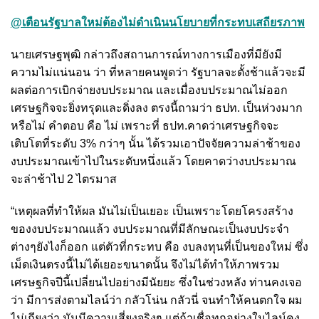
@เตือนรัฐบาลใหม่ต้องไม่ดำเนินนโยบายที่กระทบเสถียรภาพ
นายเศรษฐพุฒิ กล่าวถึงสถานการณ์ทางการเมืองที่มียังมี
ความไม่แน่นอน ว่า ที่หลายคนพูดว่า รัฐบาลจะตั้งช้าแล้วจะมี
ผลต่อการเบิกจ่ายงบประมาณ และเมื่องบประมาณไม่ออก
เศรษฐกิจจะยิ่งทรุดและดิ่งลง ตรงนี้ถามว่า ธปท. เป็นห่วงมาก
หรือไม่ คำตอบ คือ ไม่ เพราะที่ ธปท.คาดว่าเศรษฐกิจจะ
เติบโตที่ระดับ 3% กว่าๆ นั้น ได้รวมเอาปัจจัยความล่าช้าของ
งบประมาณเข้าไปในระดับหนึ่งแล้ว โดยคาดว่างบประมาณ
จะล่าช้าไป 2 ไตรมาส
“เหตุผลที่ทำให้ผล มันไม่เป็นเยอะ เป็นเพราะโดยโครงสร้าง
ของงบประมาณแล้ว งบประมาณที่มีลักษณะเป็นงบประจำ
ต่างๆยังไงก็ออก แต่ตัวที่กระทบ คือ งบลงทุนที่เป็นของใหม่ ซึ่ง
เม็ดเงินตรงนี้ไม่ได้เยอะขนาดนั้น จึงไม่ได้ทำให้ภาพรวม
เศรษฐกิจปีนี้เปลี่ยนไปอย่างมีนัยยะ ซึ่งในช่วงหลัง ท่านคงเจอ
ว่า มีการส่งตามไลน์ว่า กลัวโน่น กลัวนี่ จนทำให้คนตกใจ ผม
ไม่เถียงว่า มันมีความเสี่ยงจริงๆ แต่ถ้าเชื่อทุกอย่างในไลน์คง