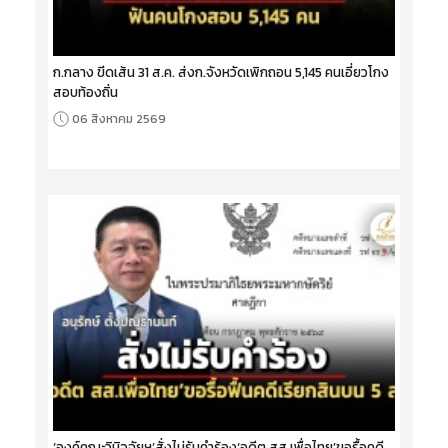
ก.กลาง ขีดเส้น 31 ส.ค. ส่งก.จังหวัดเพิกถอน 5,145 คนเอี่ยวโกง
สอบท้องถิ่น
06 สิงหาคม 2569
‘องค์คณะวินิจฉัยฯ’สั่งไม่รับคำร้อง‘อดีต สส.เพื่อไทย’ขอรื้อคดี