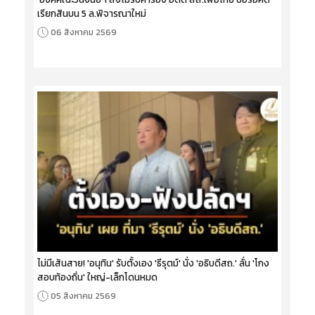
เรียกสินบน 5 ล.พิจารณาใหม่
06 สิงหาคม 2569
ไม่มีเส้นสาย! 'อนุทิน' รับตั้งเอง 'ธีรุตม์' นั่ง 'อธิบดีสถ.' ลั่น 'โกง
สอบท้องถิ่น' ใหญ่-เล็กโดนหมด
05 สิงหาคม 2569