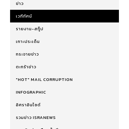
ข่าว
เวทีทัศน์
รายงาน-สกู๊ป
เกาะประเด็น
กระจายข่าว
ตะกร้าข่าว
"HOT" MAIL CORRUPTION
INFOGRAPHIC
อิศราอินไซด์
รวมข่าว ISRANEWS