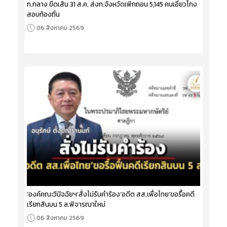
ก.กลาง ขีดเส้น 31 ส.ค. ส่งก.จังหวัดเพิกถอน 5,145 คนเอี่ยวโกง
สอบท้องถิ่น
06 สิงหาคม 2569
‘องค์คณะวินิจฉัยฯ’สั่งไม่รับคำร้อง‘อดีต สส.เพื่อไทย’ขอรื้อคดี
เรียกสินบน 5 ล.พิจารณาใหม่
06 สิงหาคม 2569