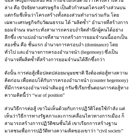
ข้อสำคัญอีกข้อหนึ่ง คือ กรัมชีไม่เห็นด้วยว่าโครงสร้างส่วน
ล่าง คือ ปัจจัยทางเศรษฐกิจ เป็นตัวกำหนดโครงสร้างส่วนบน
แต่กรัมชีเห็นว่าโครงสร้างทั้งสองส่วนทำงานร่วมกัน โดย
เฉพาะเศรษฐกิจกับวัฒนธรรม ได้ “ผลิตซ้ำ” อำนาจที่สร้างการ
ยอมจำนน จนกระทั่งสามารถครอบงำจิตสำนึกผู้คนได้อย่าง
ลึกซึ้ง เขาแบ่งอำนาจที่สามารถสร้างการยอมจำนนนี้ออกเป็น
สองชั้น คือ ชั้นแรก อำนาจการครอบงำ (dominance) โดย
ทั่วไป และอำนาจการครองอำนาจนำ (hegemony) ซึ่งเป็น
อำนาจที่ผลิตซ้ำที่สร้างการยอมจำนนได้ลึกซึ้งกว่า
ดังนั้น การต่อสู้เพื่อปลดปล่อยมนุษยชาติ จึงต้องต่อสู้ทางความ
คิดก่อน เพื่อตอบโต้กับการครองอำนาจนำ (counter hegemony)
ที่มีการครองอำนาจนำเดิมอยู่ กรัมชีเรียกขั้นตอนการต่อสู้ทาง
ความคิดนี้ว่า “war of position”
ส่วนวิธีการต่อสู้ เขาไม่เห็นด้วยกับการปฏิวัติโดยใช้กำลัง แต่
เห็นว่าวิธีการทางรัฐสภาและการเคลื่อนไหวทางการเมือง ก็
สามารถสร้างการปฏิวัติชนชั้นได้ เขาเรียกการสร้างฐาน
มวลชนเพื่อการปฏิวัติทางความคิดของเขาว่า “civil society”