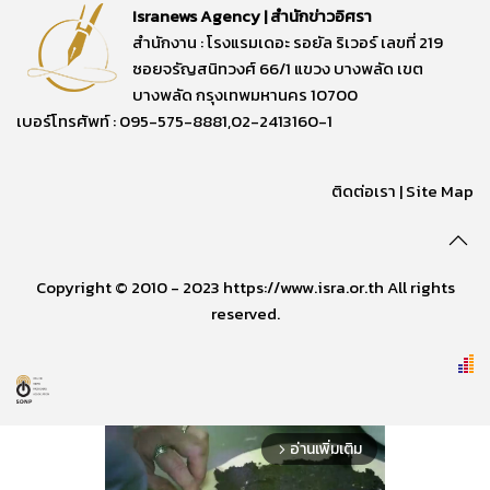
Isranews Agency | สำนักข่าวอิศรา
สำนักงาน : โรงแรมเดอะ รอยัล ริเวอร์ เลขที่ 219
ซอยจรัญสนิทวงศ์ 66/1 แขวง บางพลัด เขต
บางพลัด กรุงเทพมหานคร 10700
เบอร์โทรศัพท์ : 095-575-8881,02-2413160-1
ติดต่อเรา
|
Site Map
Copyright © 2010 - 2023 https://www.isra.or.th All rights
reserved.
อ่านเพิ่มเติม
arrow_forward_ios