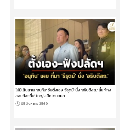
ไม่มีเส้นสาย! 'อนุทิน' รับตั้งเอง 'ธีรุตม์' นั่ง 'อธิบดีสถ.' ลั่น 'โกง
สอบท้องถิ่น' ใหญ่-เล็กโดนหมด
05 สิงหาคม 2569