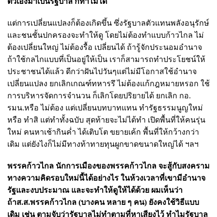
ตัวเองมาเป็นรัฐบาล ก็ทำไม่ได้
แต่การเปลี่ยนแปลงก็ต้องเกิดขึ้น ซึ่งรัฐบาลตัวแทนพลังอนุรักษ์
และชนชั้นปกครองจะทำให้ดู โดยไม่ต้องทำแบบก้าวไกล ไม่
ต้องเปลี่ยนใหญ่ ไม่ต้องรื้อ เปลี่ยนได้ ถ้ารู้จักประนอมอำนาจ
ถ้าใช้กลไกแบบที่เป็นอยู่ให้เป็น เราก็สามารถทำประโยชน์ให้
ประชาชนได้แล้ว ดีกว่าฝันไปวันๆแต่ไม่มีโอกาสใช้อำนาจ
เปลี่ยนแปลง ยกเลิกเกณฑ์ทหารรึ ไม่ต้องแก้กฎหมายหรอก ใช้
การบริหารจัดการจำนวน ก็เลิกโดยปริยายได้ ยกเลิก กอ.
รมน.หรือ ไม่ต้อง แต่เปลี่ยนบทบาทแทน ทำรัฐธรรมนูญใหม่
หรือ ทำสิ แต่ทำทั้งฉบับ สุดท้ายจะไม่ได้ทำ เปิดพื้นที่ให้คนรุ่น
ใหม่ คนหาเช้ากินค่ำ ได้เติบโต ขยายเค้ก พื้นที่ให้กว้างกว่า
เดิม แต่ยังไงก็ไม่มีทางท้าทายทุนผูกขาดขนาดใหญ่ได้ ฯลฯ
พรรคก้าวไกล นักการเมืองของพรรคก้าวไกล จะสู้กับสงคราม
ทางความคิดรอบใหม่นี้ได้อย่างไร ในห้วงเวลาที่เขามีอำนาจ
รัฐและงบประมาณ และจะทำให้ดูให้ได้ด้วย ผมเห็นว่า
ถ้าส.ส.พรรคก้าวไกล (บางคน หลาย ๆ คน) ยังคงใช้วิธีแบบ
เดิม เช่น ตามจับว่ารัฐบาลไม่ทำตามที่หาเสียงไว้ ทำไมรัฐบาล