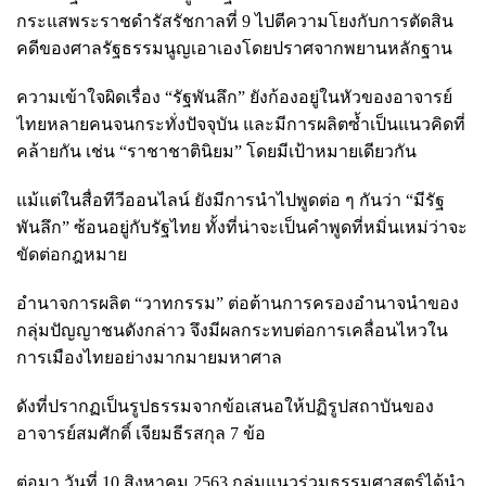
กระแสพระราชดำรัสรัชกาลที่ 9 ไปตีความโยงกับการตัดสิน
คดีของศาลรัฐธรรมนูญเอาเองโดยปราศจากพยานหลักฐาน
ความเข้าใจผิดเรื่อง “รัฐพันลึก” ยังก้องอยู่ในหัวของอาจารย์
ไทยหลายคนจนกระทั่งปัจจุบัน และมีการผลิตซ้ำเป็นแนวคิดที่
คล้ายกัน เช่น “ราชาชาตินิยม” โดยมีเป้าหมายเดียวกัน
แม้แต่ในสื่อทีวีออนไลน์ ยังมีการนำไปพูดต่อ ๆ กันว่า “มีรัฐ
พันลึก” ซ้อนอยู่กับรัฐไทย ทั้งที่น่าจะเป็นคำพูดที่หมิ่นเหม่ว่าจะ
ขัดต่อกฎหมาย
อำนาจการผลิต “วาทกรรม” ต่อต้านการครองอำนาจนำของ
กลุ่มปัญญาชนดังกล่าว จึงมีผลกระทบต่อการเคลื่อนไหวใน
การเมืองไทยอย่างมากมายมหาศาล
ดังที่ปรากฏเป็นรูปธรรมจากข้อเสนอให้ปฏิรูปสถาบันของ
อาจารย์สมศักดิ์ เจียมธีรสกุล 7 ข้อ
ต่อมา วันที่ 10 สิงหาคม 2563 กลุ่มแนวร่วมธรรมศาสตร์ได้นำ