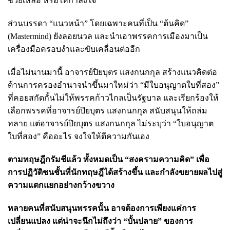
ช่วยเหลือ หรือให้กำลังใจ
ส่วนบรรดา “แนวหน้า” โดยเฉพาะคนที่เป็น “ต้นคิด”
(Mastermind) ยังลอยนวล และนำเอาพรรคการเมืองมาเป็น
เครื่องมือครอบงำและขับเคลื่อนต่ออีก
เมื่อไม่นานมานี้ อาจารย์ปิยบุตร แสงกนกกุล สร้างแนวคิดต่อ
ต้านการครองอำนาจนำขึ้นมาใหม่ว่า “มีใบอนุญาตใบที่สอง”
ที่คอยสกัดกั้นไม่ให้พรรคก้าวไกลเป็นรัฐบาล และเรียกร้องให้
เลือกพรรคที่อาจารย์ปิยบุตร แสงกนกกุล สนับสนุนให้ถล่ม
ทลาย แต่อาจารย์ปิยบุตร แสงกนกกุล ไม่ระบุว่า “ใบอนุญาต
ใบที่สอง” คืออะไร จงใจให้ตีความกันเอง
ตามทฤษฎีกรัมชีแล้ว ทั้งหมดเป็น “สงครามความคิด” เพื่อ
การปฏิวัติชนชั้นที่นักทฤษฎีได้สร้างขึ้น และกำลังขยายผลไปสู่
ความแตกแยกอย่างกว้างขวาง
หลายคนที่สนับสนุนพรรคนั้น อาจต้องการเพียงแค่การ
เปลี่ยนแปลง แต่น่าจะนึกไม่ถึงว่า “บั้นปลาย” ของการ