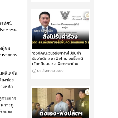
รทัศน์
่าประชาชน
งผู้ชม
‘องค์คณะวินิจฉัยฯ’สั่งไม่รับคำ
แบบรายการ
ร้อง‘อดีต สส.เพื่อไทย’ขอรื้อคดี
เรียกสินบน 5 ล.พิจารณาใหม่
06 สิงหาคม 2569
ปพลิเคชัน
พียงช่อง
ทางหลัก
รดูรายการ
วนการดู
(ร้อยละ