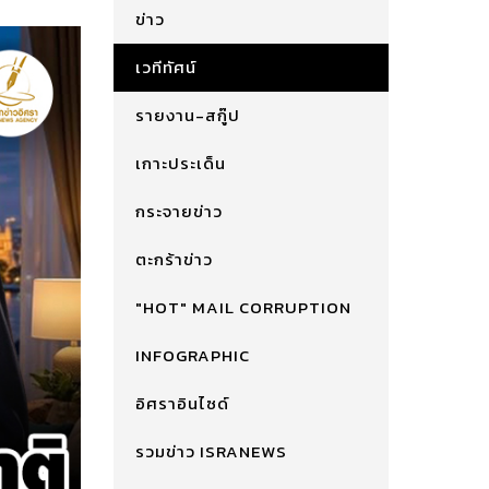
ข่าว
เวทีทัศน์
รายงาน-สกู๊ป
เกาะประเด็น
กระจายข่าว
ตะกร้าข่าว
"HOT" MAIL CORRUPTION
INFOGRAPHIC
อิศราอินไซด์
รวมข่าว ISRANEWS