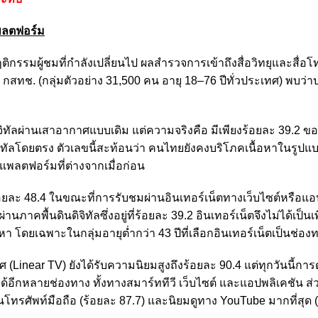
แพลตฟอร์ม
รมผู้ชมที่กำลังเปลี่ยนไป ผลสำรวจการเข้าถึงสื่อวิทยุและสื่อโท
กสทช. (กลุ่มตัวอย่าง 31,500 คน อายุ 18–76 ปีทั่วประเทศ) พบว
ิจิทัลผ่านเสาอากาศแบบเดิม แต่ความจริงคือ มีเพียงร้อยละ 39.2 ขอ
ดิจิทัลโดยตรง ตัวเลขนี้สะท้อนว่า คนไทยยังคงบริโภคเนื้อหาในรูป
แพลตฟอร์มที่ต่างจากเมื่อก่อน
ร้อยละ 48.4 ในขณะที่การรับชมผ่านอินเทอร์เน็ตทางเว็บไซต์หรือแอ
ภาคพื้นดินดิจิทัลซึ่งอยู่ที่ร้อยละ 39.2 อินเทอร์เน็ตจึงไม่ได้เป็นเ
า โดยเฉพาะในกลุ่มอายุต่ำกว่า 43 ปีที่เลือกอินเทอร์เน็ตเป็นช่อง
inear TV) ยังได้รับความนิยมสูงถึงร้อยละ 90.4 แต่ทุกวันนี้กา
ได้อีกหลายช่องทาง ทั้งทางสมาร์ททีวี เว็บไซต์ และแอปพลิเคชัน ส่
านโทรศัพท์มือถือ (ร้อยละ 87.7) และนิยมดูทาง YouTube มากที่สุด 