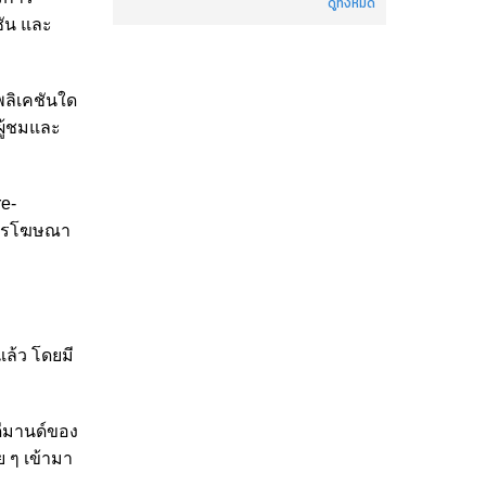
ดูทั้งหมด
ชัน และ
พลิเคชันใด
ผู้ชมและ
re-
กการโฆษณา
แล้ว โดยมี
ดีมานด์ของ
 ๆ เข้ามา