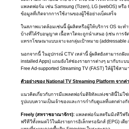
แพลตฟอร์ม เช่น Samsung (Tizen), LG (webOS) หรือ G
ข้อมูลที่เกิดจากการใช้งานของผู้ใช้อย่างเบ็ดเสร็จ
ในสภาพแวดล้อมเช่นนี้ ผู้ผลิตหรือผู้ให้บริการ OS จะทำ
บ้างที่ได้รับอนุญาต เนื้อหาใดจะถูกนำเสนอ (เช่น กา
แทรกโฆษณาแบบเจาะจงกลุ่มเป้าหมาย (addressable ad
นอกจากนี้ ในอุปกรณ์ CTV เหล่านี้ ผู้ผลิตยังสามารถฝัง
installed Apps) แถมยังใส่ช่องรายการต่างๆ มากับระบ
Free Ad-supported Streaming TV (FAST) ให้ผู้ใช้สามา
ตัวอย่างของ National TV Streaming Platform จากต
แนวคิดเกี่ยวกับการมีแพลตฟอร์มดิจิทัลแห่งชาตินี้ไม่ใ
รูปแบบความเป็นเจ้าของและการกำกับดูแลที่แตกต่าง
Freely (สหราชอาณาจักร):
แพลตฟอร์มสตรีมมิงทีวีฟรี
ฟรีทีวีทั้งหมดไว้ในผังรายการอิเล็กทรอนิกส์ (EPG) เ
แทนที่ระบบภาคพื้นดิน Freeview ในระยะยาว