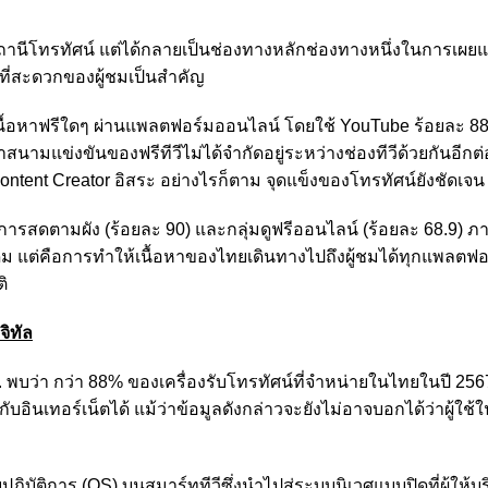
งสถานีโทรทัศน์ แต่ได้กลายเป็นช่องทางหลักช่องทางหนึ่งในการเผยแ
ี่สะดวกของผู้ชมเป็นสำคัญ
เนื้อหาฟรีใดๆ ผ่านแพลตฟอร์มออนไลน์ โดยใช้ YouTube ร้อยละ 88
นามแข่งขันของฟรีทีวีไม่ได้จำกัดอยู่ระหว่างช่องทีวีด้วยกันอีกต่
tent Creator อิสระ อย่างไรก็ตาม จุดแข็งของโทรทัศน์ยังชัดเจน
ยการสดตามผัง (ร้อยละ 90) และกลุ่มดูฟรีออนไลน์ (ร้อยละ 68.9) ภา
ิม แต่คือการทำให้เนื้อหาของไทยเดินทางไปถึงผู้ชมได้ทุกแพลตฟอร์
ิ
จิทัล
พบว่า กว่า 88% ของเครื่องรับโทรทัศน์ที่จำหน่ายในไทยในปี 2567
ับอินเทอร์เน็ตได้ แม้ว่าข้อมูลดังกล่าวจะยังไม่อาจบอกได้ว่าผู้ใช้
ฏิบัติการ (OS) บนสมาร์ททีวีซึ่งนำไปสู่ระบบนิเวศแบบปิดที่ผู้ให้บ