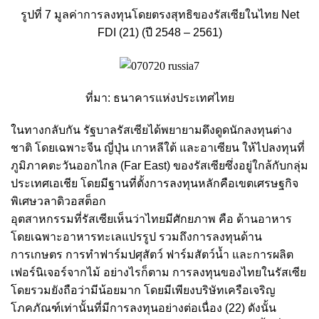
รูปที่ 7 มูลค่าการลงทุนโดยตรงสุทธิของรัสเซียในไทย Net
FDI
(21)
(ปี 2548 – 2561)
ที่มา: ธนาคารแห่งประเทศไทย
ในทางกลับกัน รัฐบาลรัสเซียได้พยายามดึงดูดนักลงทุนต่าง
ชาติ โดยเฉพาะจีน ญี่ปุ่น เกาหลีใต้ และอาเซียน ให้ไปลงทุนที่
ภูมิภาคตะวันออกไกล (Far East) ของรัสเซียซึ่งอยู่ใกล้กับกลุ่ม
ประเทศเอเชีย โดยมีฐานที่ตั้งการลงทุนหลักคือเขตเศรษฐกิจ
พิเศษวลาดิวอสต็อก
อุตสาหกรรมที่รัสเซียเห็นว่าไทยมีศักยภาพ คือ ด้านอาหาร
โดยเฉพาะอาหารทะเลแปรรูป รวมถึงการลงทุนด้าน
การเกษตร การทำฟาร์มปศุสัตว์ ฟาร์มสัตว์น้ำ และการผลิต
เฟอร์นิเจอร์จากไม้ อย่างไรก็ตาม การลงทุนของไทยในรัสเซีย
โดยรวมยังถือว่ามีน้อยมาก โดยมีเพียงบริษัทเครือเจริญ
โภคภัณฑ์เท่านั้นที่มีการลงทุนอย่างต่อเนื่อง (22
)
ดังนั้น