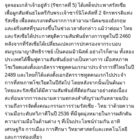
จุลจอมเกล้าเจ้าอยู่หัว (รัชกาลที่ 5) ได้เสด็จประพาสรัสเซีย
เพื่อผูกสัมพันธไมตรีกับพระเจ้าซาร์นิโคลัสที่ 2 จักรพรรดิแห่ง
รัสเซีย เพื่อลดแรงกดดันจากการล่าอาณานิคมของอังกฤษ
และฝรั่งเศสที่รุนแรงขึ้นในช่วงเวลาดังกล่าว
แม้ว่าต่อมา ไทย
และรัสเซียได้ประกาศยุติความสัมพันธ์ทางการทูตในปี 2460
หลังจากที่รัสเซียได้เปลี่ยนแปลงการปกครองจากระบอบ
สมบูรณาญาสิทธิราชย์ เป็นคอมมิวนิสต์ อย่างไรก็ตาม ทั้งสอง
ประเทศได้ฟื้นฟูความสัมพันธ์อย่างเป็นทางการ เมื่อสหภาพ
โซเวียตแต่งตั้งเอกอัครราชทูตคนแรกมาประจำการที่ไทยในปี
2489 และไทยก็ได้แต่งตั้งเอกอัครราชทูตคนแรกไปประจำ
การที่สหภาพโซเวียตในปีถัดไป โดยหลังจากนั้นเป็นต้นมา
ไทยและรัสเซียได้มีความสัมพันธ์ที่ดีต่อกันมาอย่างต่อเนื่อง
สะท้อนจากการลงนามความตกลงสำคัญร่วมกันหลายฉบับ
รวมถึงการจัดตั้งคณะกรรมการร่วมรัสเซีย - ไทย ว่าด้วยความ
ร่วมมือระดับทวิภาคีในปี 2536 ที่มีจุดมุ่งหมายในการผลักดัน
ความร่วมมือในด้านต่าง ๆ ที่เป็นประโยชน์ร่วมกัน อาทิ
เศรษฐกิจ การเมือง การศึกษา วิทยาศาสตร์และเทคโนโลยี
และการท่องเที่ยว