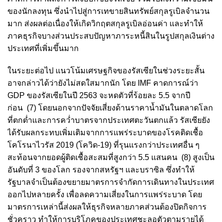
ของนักลงทุน ซึ่งนำไปสู่การเทขายสินทรัพย์สกุลรูเบิลจำนวน
มาก ส่งผลต่อเนื่องให้เกิดวิกฤตสกุลรูเบิลอ่อนค่า และทำให้
ภาคธุรกิจบางส่วนประสบปัญหาภาระหนี้สินในรูปสกุลเงินต่าง
ประเทศที่เพิ่มขึ้นมาก
ในระยะต่อไป แนวโน้มเศรษฐกิจของรัสเซียในช่วงระยะสั้น
อาจกล่าวได้ว่ายังไม่สดใสมากนัก โดย IMF คาดการณ์ว่า
GDP ของรัสเซียในปี 2563 จะหดตัวที่ร้อยละ 5.5 จากปี
ก่อน
(7)
โดยนอกจากปัจจัยเสี่ยงด้านราคาน้ำมันในตลาดโลก
ที่ตกต่ำและการคว่ำบาตรจากประเทศตะวันตกแล้ว รัสเซียยัง
ได้รับผลกระทบเพิ่มเติมจากการแพร่ระบาดของโรคติดเชื้อ
โคโรนาไวรัส 2019 (โควิด-19) ที่รุนแรงกว่าประเทศอื่น ๆ
สะท้อนจากยอดผู้ติดเชื้อสะสมที่สูงกว่า 5.5 แสนคน
(8)
สูงเป็น
อันดับที่ 3 ของโลก รองจากสหรัฐฯ และบราซิล ซึ่งทำให้
รัฐบาลจำเป็นต้องขยายมาตรการจำกัดการเดินทางในประเทศ
ออกไปหลายครั้ง เพื่อลดความเสี่ยงในการแพร่ระบาด โดย
มาตรการเหล่านี้ส่งผลให้ธุรกิจหลายภาคส่วนต้องปิดกิจการ
ชั่วคราว ทำให้การบริโภคของประเทศชะลอตัวตามรายได้