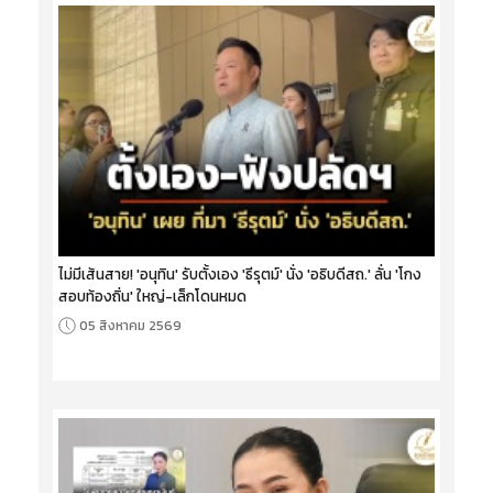
ไม่มีเส้นสาย! 'อนุทิน' รับตั้งเอง 'ธีรุตม์' นั่ง 'อธิบดีสถ.' ลั่น 'โกง
สอบท้องถิ่น' ใหญ่-เล็กโดนหมด
05 สิงหาคม 2569