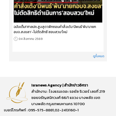
ฉบับเต็ม!‘ศาลปค.สูงสุด’เพิกถอนคำสั่งเด้ง‘นิพนธ์’พ้น‘นายก
อบจ.สงขลา’-ไม่ตัดสิทธิ‘สอบสวน’ใหม่
04 สิงหาคม 2569
ดูทั้งหมด
Isranews Agency | สำนักข่าวอิศรา
สำนักงาน : โรงแรมเดอะ รอยัล ริเวอร์ เลขที่ 219
ซอยจรัญสนิทวงศ์ 66/1 แขวง บางพลัด เขต
บางพลัด กรุงเทพมหานคร 10700
เบอร์โทรศัพท์ : 095-575-8881,02-2413160-1