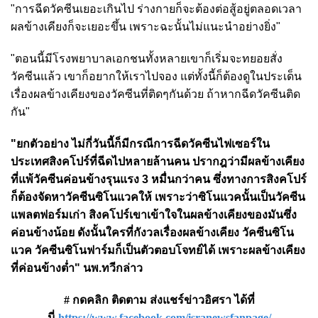
"การฉีดวัคซีนเยอะเกินไป ร่างกายก็จะต้องต่อสู้อยู่ตลอดเวลา
ผลข้างเคียงก็จะเยอะขึ้น เพราะฉะนั้นไม่แนะนำอย่างยิ่ง"
"ตอนนี้มีโรงพยาบาลเอกชนทั้งหลายเขาก็เริ่มจะทยอยสั่ง
วัคซีนแล้ว เขาก็อยากให้เราไปจอง แต่ทั้งนี้ก็ต้องดูในประเด็น
เรื่องผลข้างเคียงของวัคซีนที่ติดๆกันด้วย ถ้าหากฉีดวัคซีนติด
กัน"
"ยกตัวอย่าง ไม่กี่วันนี้ก็มีกรณีการฉีดวัคซีนไฟเซอร์ใน
ประเทศสิงคโปร์ที่ฉีดไปหลายล้านคน ปรากฎว่ามีผลข้างเคียง
ที่แพ้วัคซีนค่อนข้างรุนแรง 3 หมื่นกว่าคน ซึ่งทางการสิงคโปร์
ก็ต้องจัดหาวัคซีนซิโนแวคให้ เพราะว่าซิโนแวคนั้นเป็นวัคซีน
แพลตฟอร์มเก่า สิงคโปร์เขาเข้าใจในผลข้างเคียงของมันซึ่ง
ค่อนข้างน้อย
ดังนั้นใครที่กังวลเรื่องผลข้างเคียง วัคซีนซิโน
แวค วัคซีนซิโนฟาร์มก็เป็นตัวตอบโจทย์ได้ เพราะผลข้างเคียง
ที่ค่อนข้างต่ำ" นพ.ทวีกล่าว
# กดคลิก ติดตาม ส่งแชร์ข่าวอิศรา ได้ที่
นี่
https://www.facebook.com/isranewsfanpage/