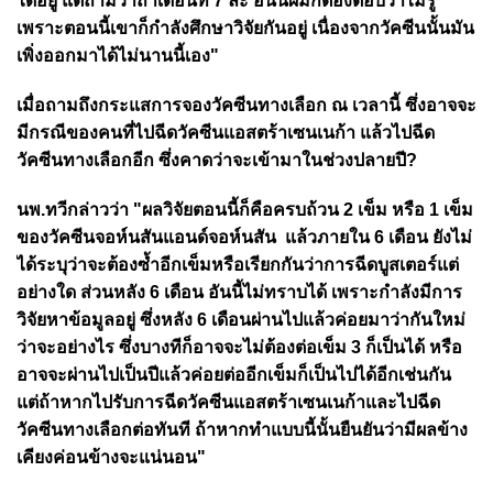
ได้อยู่ แต่ถามว่าถ้าเดือนที่ 7 ล่ะ อันนี้ผมก็ต้องตอบว่าไม่รู้
เพราะตอนนี้เขาก็กำลังศึกษาวิจัยกันอยู่ เนื่องจากวัคซีนนั้นมัน
เพิ่งออกมาได้ไม่นานนี้เอง"
เมื่อถามถึงกระแสการจองวัคซีนทางเลือก ณ เวลานี้ ซึ่งอาจจะ
มีกรณีของคนที่ไปฉีดวัคซีนแอสตร้าเซนเนก้า แล้วไปฉีด
วัคซีนทางเลือกอีก ซึ่งคาดว่าจะเข้ามาในช่วงปลายปี?
นพ.ทวีกล่าวว่า "ผลวิจัยตอนนี้ก็คือครบถ้วน 2 เข็ม หรือ 1 เข็ม
ของวัคซีนจอห์นสันแอนด์จอห์นสัน แล้วภายใน 6 เดือน ยังไม่
ได้ระบุว่าจะต้องซ้ำอีกเข็มหรือเรียกกันว่าการฉีดบูสเตอร์แต่
อย่างใด ส่วนหลัง 6 เดือน อันนี้ไม่ทราบได้ เพราะกำลังมีการ
วิจัยหาข้อมูลอยู่ ซึ่งหลัง 6 เดือนผ่านไปแล้วค่อยมาว่ากันใหม่
ว่าจะอย่างไร ซึ่งบางทีก็อาจจะไม่ต้องต่อเข็ม 3 ก็เป็นได้ หรือ
อาจจะผ่านไปเป็นปีแล้วค่อยต่ออีกเข็มก็เป็นไปได้อีกเช่นกัน
แต่ถ้าหากไปรับการฉีดวัคซีนแอสตร้าเซนเนก้าและไปฉีด
วัคซีนทางเลือกต่อทันที ถ้าหากทำแบบนี้นั้นยืนยันว่ามีผลข้าง
เคียงค่อนข้างจะแน่นอน"