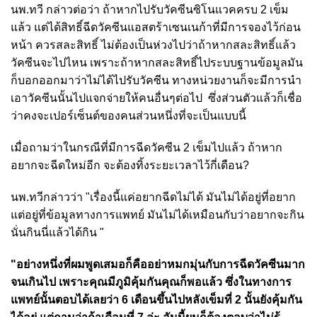
นพ.ทวี กล่าวต่อว่า ถ้าหากไปรับวัคซีนซิโนแวคครบ 2 เข็ม
แล้ว แต่ได้สิทธิ์ฉีดวัคซีนแอสตร้าเซนเนก้าที่มีการจองไว้ก่อน
หน้า ควรสละสิทธิ์ ไม่ต้องเป็นห่วงไปว่าถ้าหากสละสิทธิ์แล้ว
วัคซีนจะไปไหน เพราะถ้าหากสละสิทธิ์ไประบบฐานข้อมูลมัน
ก็บอกออกมาว่าไม่ได้ไปรับวัคซีน ทางหน่วยงานก็จะมีการนำ
เอาวัคซีนนั้นไปแจกจ่ายให้คนอื่นๆต่อไป ซึ่งส่วนตัวแล้วก็เชื่อ
ว่าคงจะเปอร์เซ็นต์ของคนส่วนหนึ่งที่จะเป็นแบบนี้
เมื่อถามว่าในกรณีที่มีการฉีดวัคซีน 2 เข็มไปแล้ว ถ้าหาก
อยากจะฉีดใหม่อีก จะต้องทิ้งระยะเวลาไว้กี่เดือน?
นพ.ทวีกล่าวว่า "เรื่องนี้แค่อยากฉีดไม่ได้ มันไม่ได้อยู่ที่อยาก
แต่อยู่ที่ข้อมูลทางการแพทย์ มันไม่ได้เหมือนกับว่าอยากจะกิน
นั่นกินนี่แล้วได้กิน "
"อย่างหนึ่งที่ผมพูดเสมอก็คืออย่าหมกมุ่นกับการฉีดวัคซีนมาก
จนเกินไป เพราะคุณมีภูมิคุ้มกันคุณก็พอแล้ว ซึ่งในทางการ
แพทย์นั้นตอบได้เลยว่า 6 เดือนขึ้นไปหลังเข็มที่ 2 นั้นยังคุ้มกัน