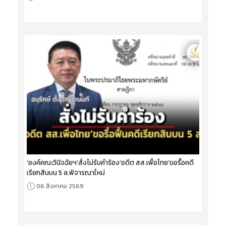
‘องค์คณะวินิจฉัยฯ’สั่งไม่รับคำร้อง‘อดีต สส.เพื่อไทย’ขอรื้อคดี
เรียกสินบน 5 ล.พิจารณาใหม่
06 สิงหาคม 2569