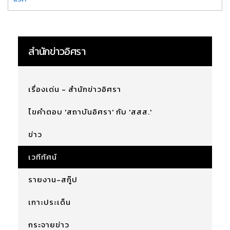
สำนักข่าวอิศรา
เรื่องเด่น - สำนักข่าวอิศรา
ไขคำตอบ 'สถาบันอิศรา' กับ 'สสส.'
ข่าว
เวทีทัศน์
รายงาน-สกู๊ป
เกาะประเด็น
กระจายข่าว