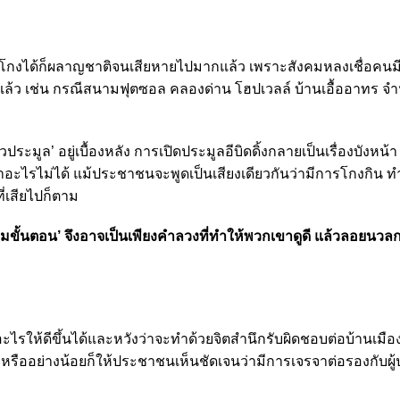
ับโกงได้ก็ผลาญชาติจนเสียหายไปมากแล้ว เพราะสังคมหลงเชื่อคนมี
ยแล้ว เช่น กรณีสนามฟุตซอล คลองด่าน โฮปเวลล์ บ้านเอื้ออาทร จ
วประมูล’ อยู่เบื้องหลัง การเปิดประมูลอีบิดดิ้งกลายเป็นเรื่องบังหน้
อะไรไม่ได้ แม้ประชาชนจะพูดเป็นเสียงเดียวกันว่ามีการโกงกิน ทำใ
ี่เสียไปก็ตาม
ตามขั้นตอน’ จึงอาจเป็นเพียงคำลวงที่ทำให้พวกเขาดูดี แล้วลอยนว
ะไรให้ดีขึ้นได้และหวังว่าจะทำด้วยจิตสำนึกรับผิดชอบต่อบ้านเมือง
้ หรืออย่างน้อยก็ให้ประชาชนเห็นชัดเจนว่ามีการเจรจาต่อรองกับผู้