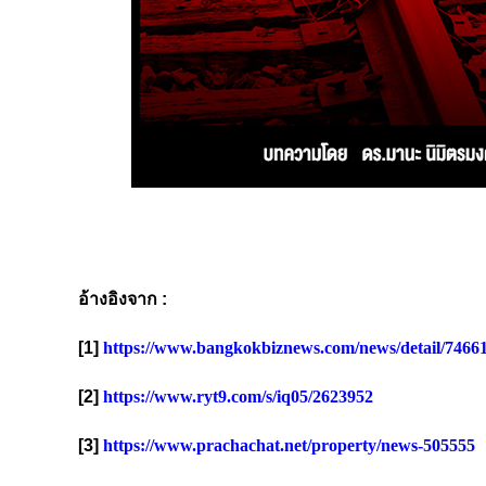
อ้างอิงจาก :
[1]
https://www.bangkokbiznews.com/news/detail/7466
[2]
https://www.ryt9.com/s/iq05/2623952
[3]
https://www.prachachat.net/property/news-505555