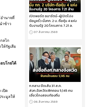
เปิดพอร์ต ธนารัตน์-ผู้เปิดโปง
อำนาจที่
ข้อมูลรั่ว นั่งกก. 2 บ. ถือหุ้น 4 แห่ง
ำนำข้าว
รับงานรัฐ 20 โครงการ 7.21 ล.
07 สิงหาคม 2569
า กลไก
ห้รัฐเสีย
ลกอบโกยได้
ก.กลาง ขีดเส้น 31 ส.ค.
ส่งก.จังหวัดเพิกถอน 5,145 คน
 เปิด
เอี่ยวโกงสอบท้องถิ่น
ประมูลให้
06 สิงหาคม 2569