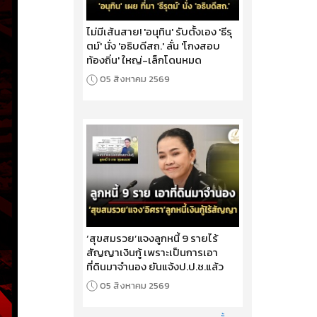
ไม่มีเส้นสาย! 'อนุทิน' รับตั้งเอง 'ธีรุ
ตม์' นั่ง 'อธิบดีสถ.' ลั่น 'โกงสอบ
ท้องถิ่น' ใหญ่-เล็กโดนหมด
05 สิงหาคม 2569
‘สุขสมรวย’แจงลูกหนี้ 9 รายไร้
สัญญาเงินกู้ เพราะเป็นการเอา
ที่ดินมาจำนอง ยันแจ้งป.ป.ช.แล้ว
05 สิงหาคม 2569