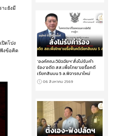
ราะยังมี
ยเปิดโปง
ฟังข้อคิด
‘องค์คณะวินิจฉัยฯ’สั่งไม่รับคำ
ร้อง‘อดีต สส.เพื่อไทย’ขอรื้อคดี
เรียกสินบน 5 ล.พิจารณาใหม่
06 สิงหาคม 2569