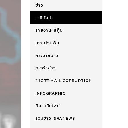
ข่าว
เวทีทัศน์
รายงาน-สกู๊ป
เกาะประเด็น
กระจายข่าว
ตะกร้าข่าว
"HOT" MAIL CORRUPTION
INFOGRAPHIC
อิศราอินไซด์
รวมข่าว ISRANEWS