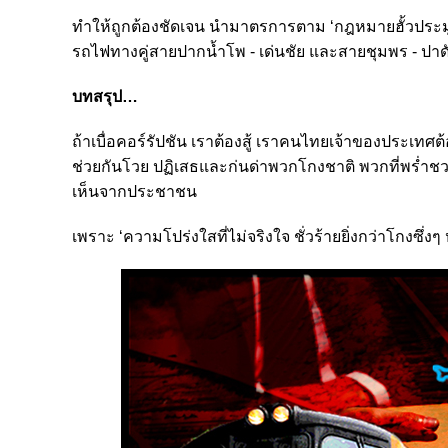
ทำให้ถูกต้องชัดเจน นำมาตรการตาม ‘กฎหมายฮั้วประมูล’ 
รถไฟทางคู่สายปากน้ำโพ - เด่นชัย และสายชุมพร - ปาดัง
บทสรุป…
ถ้าเบื่อคอร์รัปชัน เราต้องสู้ เราคนไทยเจ้าของประเทศ
ช่วยกันโวย ปฏิเสธและก่นด่าพวกโกงชาติ พวกที่พร่ำชวน
เห็นจากประชาชน
เพราะ ‘ความโปร่งใสที่ไม่จริงใจ ชั่วร้ายยิ่งกว่าโกงซึ่งๆ 