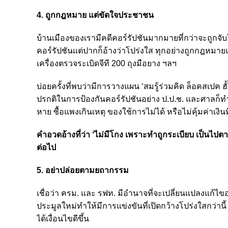
4. ถูกกฎหมาย แต่ขัดใจประชาชน
บ้านเมืองของเรามีคดีคอร์รัปชันมากมายที่กว่าจะถูกจ
คอร์รัปชันแต่ปากก็อ้างว่าโปร่งใส ทุกอย่างถูกกฎหมา
เครื่องตรวจระเบิดจีที 200 ถุงมือยาง ฯลฯ
บ่อยครั้งที่พบว่ามีการวางแผน ‘สมรู้ร่วมคิด ล็อคสเปค ฮั้
ปรกติในการป้องกันคอร์รัปชันอย่าง ป.ป.ช. และศาลก็ทำ
หาย ซื้อแพงเกินเหตุ ของใช้การไม่ได้ หรือไม่คุ้มค่าเงินท
คำอวดอ้างที่ว่า ‘ไม่มีโกง เพราะทำถูกระเบียบ เป็นไป
ต่อไป
5. อย่าปล่อยตามยถากรรม
เชื่อว่า ครม. และ รฟท. มีอำนาจที่จะเปลี่ยนแปลงแก้ไขอ
ประมูลใหม่ทำให้มีการแข่งขันที่เปิดกว้างโปร่งใสกว่านี
ได้เงื่อนไขดีขึ้น