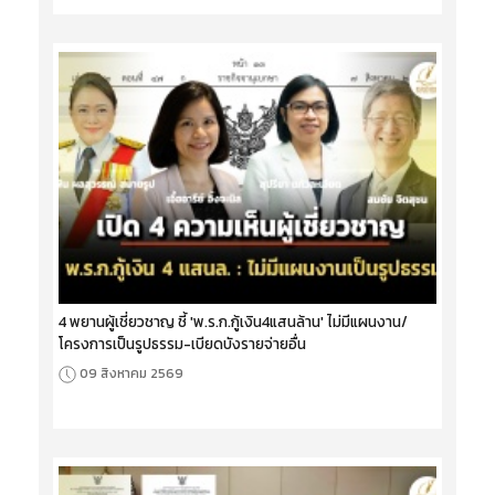
4 พยานผู้เชี่ยวชาญ ชี้ 'พ.ร.ก.กู้เงิน4แสนล้าน' ไม่มีแผนงาน/
โครงการเป็นรูปธรรม-เบียดบังรายจ่ายอื่น
09 สิงหาคม 2569