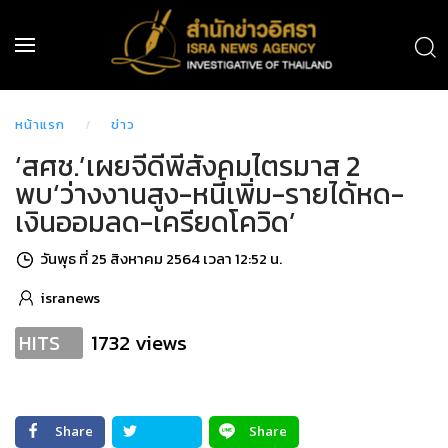
หน้าแรก
ข่าว
‘สศช.’เผยจีดีพีสังคมไตรมาส 2
พบ‘ว่างงานสูง-หนี้เพิ่ม-รายได้หด-
เงินออมลด-เครียดโควิด’
วันพุธ ที่ 25 สิงหาคม 2564 เวลา 12:52 น.
isranews
1732 views
HITS
Share
Share