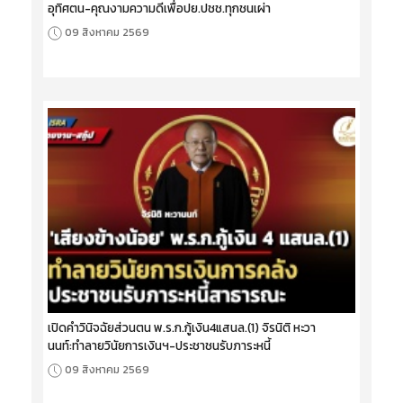
อุทิศตน-คุณงามความดีเพื่อปย.ปชช.ทุกชนเผ่า
09 สิงหาคม 2569
เปิดคำวินิจฉัยส่วนตน พ.ร.ก.กู้เงิน4แสนล.(1) จิรนิติ หะวา
นนท์:ทำลายวินัยการเงินฯ-ประชาชนรับภาระหนี้
09 สิงหาคม 2569