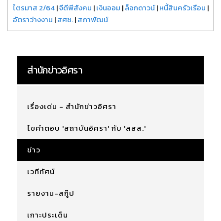
ไตรมาส 2/64
|
จีดีพีสังคม
|
เงินออม
|
ล็อกดาวน์
|
หนี้สินครัวเรือน
|
อัตราว่างงาน
|
สศช.
|
สภาพัฒน์
สำนักข่าวอิศรา
เรื่องเด่น - สำนักข่าวอิศรา
ไขคำตอบ 'สถาบันอิศรา' กับ 'สสส.'
ข่าว
เวทีทัศน์
รายงาน-สกู๊ป
เกาะประเด็น