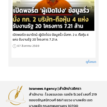
เปิดพอร์ต ธนารัตน์-ผู้เปิดโปง ข้อมูลรั่ว นั่งกก. 2 บ. ถือหุ้น 4
แห่ง รับงานรัฐ 20 โครงการ 7.21 ล.
07 สิงหาคม 2569
ดูทั้งหมด
Isranews Agency | สำนักข่าวอิศรา
สำนักงาน : โรงแรมเดอะ รอยัล ริเวอร์ เลขที่ 219
ซอยจรัญสนิทวงศ์ 66/1 แขวง บางพลัด เขต
บางพลัด กรุงเทพมหานคร 10700