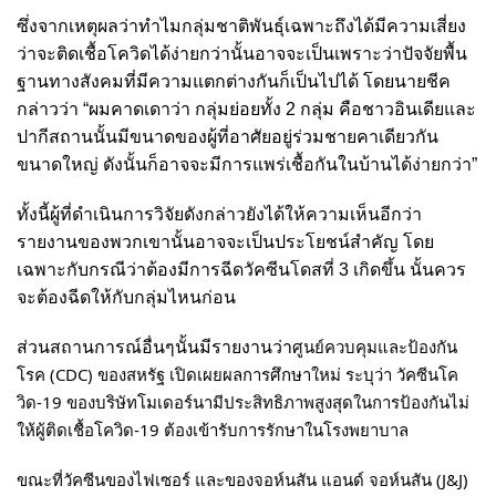
ซึ่งจากเหตุผลว่าทำไมกลุ่มชาติพันธุ์เฉพาะถึงได้มีความเสี่ยง
ว่าจะติดเชื้อโควิดได้ง่ายกว่านั้นอาจจะเป็นเพราะว่าปัจจัยพื้น
ฐานทางสังคมที่มีความแตกต่างกันก็เป็นไปได้ โดยนายชีค
กล่าวว่า “ผมคาดเดาว่า กลุ่มย่อยทั้ง 2 กลุ่ม คือชาวอินเดียและ
ปากีสถานนั้นมีขนาดของผู้ที่อาศัยอยู่ร่วมชายคาเดียวกัน
ขนาดใหญ่ ดังนั้นก็อาจจะมีการแพร่เชื้อกันในบ้านได้ง่ายกว่า”
ทั้งนี้ผู้ที่ดำเนินการวิจัยดังกล่าวยังได้ให้ความเห็นอีกว่า
รายงานของพวกเขานั้นอาจจะเป็นประโยชน์สำคัญ โดย
เฉพาะกับกรณีว่าต้องมีการฉีดวัคซีนโดสที่ 3 เกิดขึ้น นั้นควร
จะต้องฉีดให้กับกลุ่มไหนก่อน
ศูนย์ควบคุมและป้องกัน
ส่วนสถานการณ์อื่นๆนั้นมีรายงานว่า
โรค (CDC) ของสหรัฐ เปิดเผยผลการศึกษาใหม่ ระบุว่า วัคซีนโค
วิด-19 ของบริษัทโมเดอร์นามีประสิทธิภาพสูงสุดในการป้องกันไม่
ให้ผู้ติดเชื้อโควิด-19 ต้องเข้ารับการรักษาในโรงพยาบาล
ขณะที่วัคซีนของไฟเซอร์ และของจอห์นสัน แอนด์ จอห์นสัน (J&J)