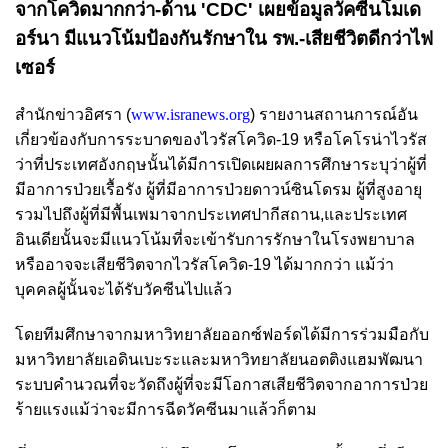
จากโควิดมากกว่า-ด้าน 'CDC' เผยข้อมูลวัคซีนโมเด
อร์นา มีแนวโน้มป้องกันรักษาใน รพ.-เสียชีวิตดีกว่าไฟ
เซอร์
สำนักข่าวอิศรา (
www.isranews.org
) รายงานสถานการณ์อัน
เกี่ยวข้องกับการระบาดของไวรัสโควิด-19 หรือโคโรน่าไวรัส
ว่าที่ประเทศอังกฤษนั้นได้มีการเปิดเผยผลการศึกษาระบุว่าผู้ที่
มีอาการป่วยเรื้อรัง ผู้ที่มีอาการป่วยดาวน์ซินโดรม ผู้ที่สูงอายุ
รวมไปถึงผู้ที่มีพื้นเพมาจากประเทศปากีสถาน,และประเทศ
อินเดียนั้นจะมีแนวโน้มที่จะเข้ารับการรักษาในโรงพยาบาล
หรืออาจจะเสียชีวิตจากไวรัสโควิด-19 ได้มากกว่า แม้ว่า
บุคคลผู้นั้นจะได้รับวัคซีนไปแล้ว
โดยทีมศึกษาจากมหาวิทยาลัยออกซ์ฟอร์ดได้มีการร่วมมือกับ
มหาวิทยาลัยเอดินเบะระและมหาวิทยาลัยนอตติงแฮมพัฒนา
ระบบคำนวณที่จะวัดถึงผู้ที่จะมีโอกาสเสียชีวิตจากอาการป่วย
ร้ายแรงแม้ว่าจะมีการฉีดวัคซีนมาแล้วก็ตาม