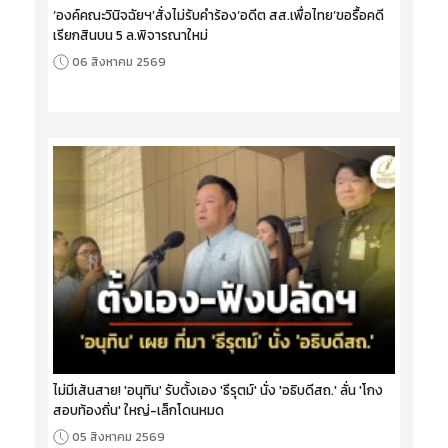
‘องค์คณะวินิจฉัยฯ’สั่งไม่รับคำร้อง‘อดีต สส.เพื่อไทย’ขอรื้อคดี
เรียกสินบน 5 ล.พิจารณาใหม่
06 สิงหาคม 2569
ไม่มีเส้นสาย! 'อนุทิน' รับตั้งเอง 'ธีรุตม์' นั่ง 'อธิบดีสถ.' ลั่น 'โกง
สอบท้องถิ่น' ใหญ่-เล็กโดนหมด
05 สิงหาคม 2569