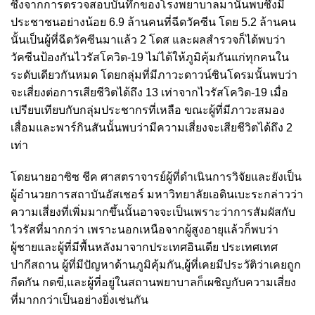
ซึ่งจากการตรวจสอบบันทึกของโรงพยาบาลมานั้นพบซึ่งมี
ประชาชนอย่างน้อย 6.9 ล้านคนที่ฉีดวัคซีน โดย 5.2 ล้านคน
นั้นเป็นผู้ที่ฉีดวัคซีนมาแล้ว 2 โดส และผลสำรวจก็ได้พบว่า
วัคซีนป้องกันไวรัสโควิด-19 ไม่ได้ให้ภูมิคุ้มกันแก่ทุกคนใน
ระดับเดียวกันหมด โดยกลุ่มที่มีภาวะดาวน์ซินโดรมนั้นพบว่า
จะเสี่ยงต่อการเสียชีวิตได้ถึง 13 เท่าจากไวรัสโควิด-19 เมื่อ
เปรียบเทียบกับกลุ่มประชากรที่เหลือ ขณะผู้ที่มีภาวะสมอง
เสื่อมและพาร์กินสันนั้นพบว่ามีความเสี่ยงจะเสียชีวิตได้ถึง 2
เท่า
โดยนายอาซิซ ชีค ศาสตราจารย์ผู้ที่ดำเนินการวิจัยและยังเป็น
ผู้อำนวยการสถาบันอัสเชอร์ มหาวิทยาลัยเอดินเบะระกล่าวว่า
ความเสี่ยงที่เพิ่มมากขึ้นนั้นอาจจะเป็นเพราะว่าการสัมผัสกับ
ไวรัสที่มากกว่า เพราะนอกเหนือจากผู้สูงอายุแล้วก็พบว่า
ผู้ชายและผู้ที่มีพื้นหลังมาจากประเทศอินเดีย ประเทศเทศ
ปากีสถาน ผู้ที่มีปัญหาด้านภูมิคุ้มกัน,ผู้ที่เคยมีประวัติว่าเคยถูก
กีดกัน กดขี่,และผู้ที่อยู่ในสถานพยาบาลก็เผชิญกับความเสี่ยง
ที่มากกว่าเป็นอย่างยิ่งเช่นกัน