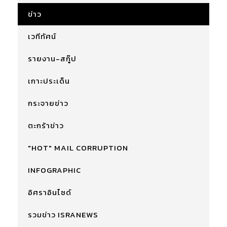
ข่าว
เวทีทัศน์
รายงาน-สกู๊ป
เกาะประเด็น
กระจายข่าว
ตะกร้าข่าว
"HOT" MAIL CORRUPTION
INFOGRAPHIC
อิศราอินไซด์
รวมข่าว ISRANEWS