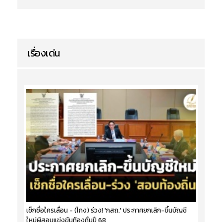
เรื่องเด่น
เช็กชื่อใครเลื่อน - (โกง) ร่วง! 'กสถ.' ประกาศยกเลิก-ขึ้นบัญชี
ใหม่ผู้สอบแข่งขันท้องถิ่นปี 68