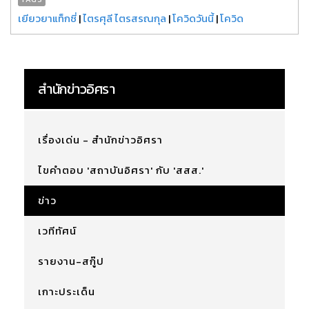
เยียวยาแท็กซี่
|
ไตรศุลี ไตรสรณกุล
|
โควิดวันนี้
|
โควิด
สำนักข่าวอิศรา
เรื่องเด่น - สำนักข่าวอิศรา
ไขคำตอบ 'สถาบันอิศรา' กับ 'สสส.'
ข่าว
เวทีทัศน์
รายงาน-สกู๊ป
เกาะประเด็น