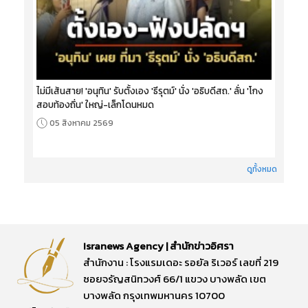
ไม่มีเส้นสาย! 'อนุทิน' รับตั้งเอง 'ธีรุตม์' นั่ง 'อธิบดีสถ.' ลั่น 'โกง
สอบท้องถิ่น' ใหญ่-เล็กโดนหมด
05 สิงหาคม 2569
ดูทั้งหมด
Isranews Agency | สำนักข่าวอิศรา
สำนักงาน : โรงแรมเดอะ รอยัล ริเวอร์ เลขที่ 219
ซอยจรัญสนิทวงศ์ 66/1 แขวง บางพลัด เขต
บางพลัด กรุงเทพมหานคร 10700