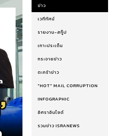
ข่าว
เวทีทัศน์
รายงาน-สกู๊ป
เกาะประเด็น
กระจายข่าว
ตะกร้าข่าว
"HOT" MAIL CORRUPTION
INFOGRAPHIC
อิศราอินไซด์
รวมข่าว ISRANEWS