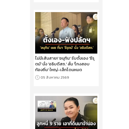
ไม่มีเส้นสาย! 'อนุทิน' รับตั้งเอง 'ธีรุ
ตม์' นั่ง 'อธิบดีสถ.' ลั่น 'โกงสอบ
ท้องถิ่น' ใหญ่-เล็กโดนหมด
05 สิงหาคม 2569