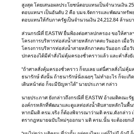
สูงสุด โดยเสนอผลประโยชน์ตอบแทนเป็นจำนวนเงิน 25,
ตอบแทนฯ เป็นอันดับ 2 คือ บมจ.จัดการและพัฒนาทรัพย
ตอบแทนให้กับภาครัฐเป็นจำนวนเงิน 24,212.84 ล้านบ
ส่วนกรณีที่ EASTW ยื่นฟ้องต่อศาลปกครอง ขอให้ศาลฯ
โครงการบริหารท่อส่งน้ำสายหลักภาคตะวันออก เมื่อวันที
โครงการบริหารท่อส่งน้ำสายหลักภาคตะวันออก เมื่อวันที่
ปกครองได้มีคำสั่งไม่คุ้มครองชั่วคราวแล้ว และคำสั่งย
“ถ้าศาลสั่งคุ้มครองชั่วคราว ก็จบเลย แต่นี่ศาลสั่งไม
ธนารักษ์ ดังนั้น ถ้าธนารักษ์นั่งเฉยๆ ไม่ทำอะไร ก็จะเกิ
เดินหน้าต่อ ก็จะมีปัญหาได้” นายประภาศ กล่าว
นายประภาศ ยังกล่าวถึงกรณีที่ EASTW อ้างมติคณะรัฐมน
องค์กรหลักที่พัฒนาและดูแลท่อส่งน้ำดิบสายหลักในพื้นท
หากมีมติ ครม.จริง ก็ต้องพิจารณาว่ามติ ครม.ดังกล่าว เ
ตรากฎหมายฉบับใหม่ๆออกมา มติ ครม.นั้น จะต้องยกเลิ
“ผมไปดูว่า มติครม.ที่ว่านั้น อยู่ตรงไหน แต่ก็ไม่มี ถ้ามี