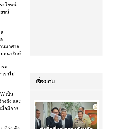
ประโยชน์
โยชน์
ูล
ูล
่ผ่านมาศาล
กรมธนารักษ์
งกรม
้าเราไม่
เรื่องเด่น
TW เป็น
อ้างถึง และ
มื่อมีการ
 ที่ว่า คือ