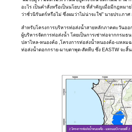
อะไร เป็นคำสั่งหรือเป็นนโยบาย ที่สำคัญเมื่อมีกฎหมา
ว่าชั่วนิรันดร์หรือไม่ ซึ่งผมว่าไม่น่าจะใช่” นายประภาศ 
สำหรับโครงการบริหารท่อส่งน้ำสายหลักภาคตะวันออก
ผู้บริหารจัดการท่อส่งน้ำ โดยเป็นการเช่าท่อจากกรมธนา
ปลาไหล-หนองค้อ ,โครงการท่อส่งน้ำหนองค้อ-แหลมฉบั
ท่อส่งน้ำดอกกราย-มาบตาพุด-สัตหีบ ซึ่ง EASTW จะสิ้