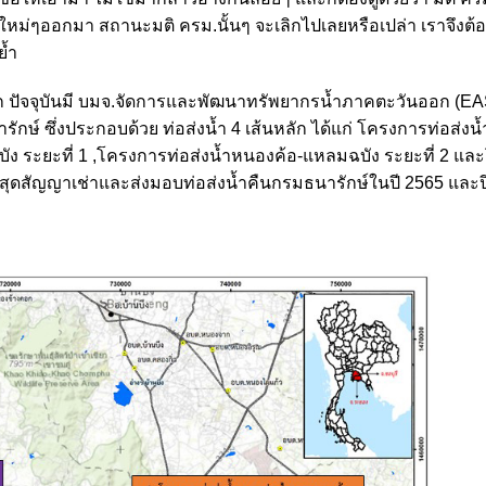
ยใหม่ๆออกมา สถานะมติ ครม.นั้นๆ จะเลิกไปเลยหรือเปล่า เราจึงต้
ย้ำ
 ปัจจุบันมี บมจ.จัดการและพัฒนาทรัพยากรน้ำภาคตะวันออก (EA
รักษ์ ซึ่งประกอบด้วย ท่อส่งน้ำ 4 เส้นหลัก ได้แก่ โครงการท่อส่ง
ง ระยะที่ 1 ,โครงการท่อส่งน้ำหนองค้อ-แหลมฉบัง ระยะที่ 2 แ
นสุดสัญญาเช่าและส่งมอบท่อส่งน้ำคืนกรมธนารักษ์ในปี 2565 และป