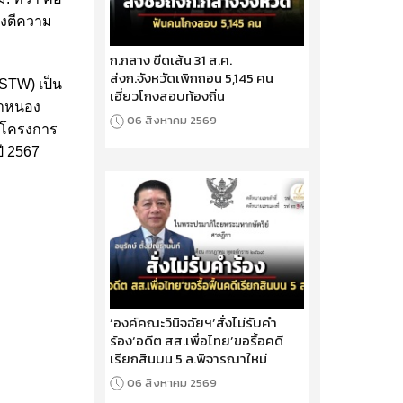
องตีความ
ก.กลาง ขีดเส้น 31 ส.ค.
ส่งก.จังหวัดเพิกถอน 5,145 คน
STW) เป็น
เอี่ยวโกงสอบท้องถิ่น
น้ำหนอง
06 สิงหาคม 2569
ละโครงการ
ี 2567
‘องค์คณะวินิจฉัยฯ’สั่งไม่รับคำ
ร้อง‘อดีต สส.เพื่อไทย’ขอรื้อคดี
เรียกสินบน 5 ล.พิจารณาใหม่
06 สิงหาคม 2569