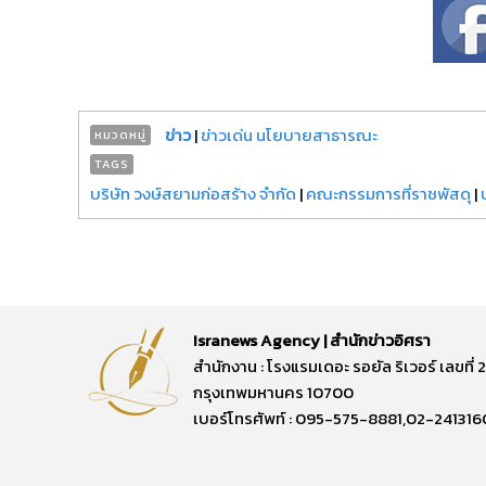
ข่าว
|
ข่าวเด่น นโยบายสาธารณะ
หมวดหมู่
TAGS
บริษัท วงษ์สยามก่อสร้าง จำกัด
|
คณะกรรมการที่ราชพัสดุ
|
Isranews Agency | สำนักข่าวอิศรา
สำนักงาน : โรงแรมเดอะ รอยัล ริเวอร์ เลขท
กรุงเทพมหานคร 10700
เบอร์โทรศัพท์ : 095-575-8881,02-241316