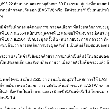
693.22 ล้านบาท ตลอดอายุสัญญา 30 ปี เอาชนะคู่แข่งที่เสนอผล
ากรน้ำภาคตะวันออก (EASTW) หรือ ‘อีสท์วอเตอร์’ ซึ่งเสนอประ
าท
มีคำสั่งเพิกถอนมติคณะกรรมการคัดเลือกฯ ที่แจ้งยกเลิกการประม
่ 16 ก.ค.2564 (เปิดประมูลครั้งที่ 1) และขอให้ระงับการเปิดประม
 10 ก.ย.2564 (เปิดประมูลครั้งที่ 2) นั้น นายประภาศ กล่าวว่า ที
ังระบุด้วยว่า การยกเลิกการประมูลครั้งที่ 1 เป็นสิทธิโดยชอบของ
่คุ้มครองฯ และในคำสั่งยังบอกด้วยว่า การยกเลิกเป็นสิทธิโดยชอบขอ
ดเป็นประเด็นอีก และสังคมก็จะถามว่า เมื่อศาลสั่งไม่คุ้มครองแล้ว ถ
ตรี (ครม.) เมื่อปี 2535 ว่า ครม.มีมติอนุมัติในหลักการให้ EAS
ี่ชายฝั่งภาคตะวันออก ว่า ตนยังไม่เห็นมติ ครม. ที่ EASTW กล่าว
ป็นคำสั่งหรือเป็นนโยบาย และจะมีผลชั่วนิรันดร์หรือไม่ โดยเฉพาะเ
กหรือไม่
 ก็ขอให้เอามา ไม่ใช่มากล่าวอ้างกันลอยๆ และก็ต้องดูด้วยว่า มติ ครม.