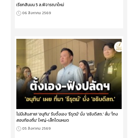
เรียกสินบน 5 ล.พิจารณาใหม่
06 สิงหาคม 2569
ไม่มีเส้นสาย! 'อนุทิน' รับตั้งเอง 'ธีรุตม์' นั่ง 'อธิบดีสถ.' ลั่น 'โกง
สอบท้องถิ่น' ใหญ่-เล็กโดนหมด
05 สิงหาคม 2569