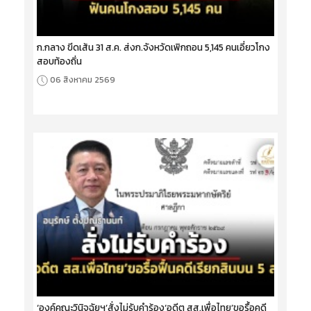
ก.กลาง ขีดเส้น 31 ส.ค. ส่งก.จังหวัดเพิกถอน 5,145 คนเอี่ยวโกง
สอบท้องถิ่น
06 สิงหาคม 2569
‘องค์คณะวินิจฉัยฯ’สั่งไม่รับคำร้อง‘อดีต สส.เพื่อไทย’ขอรื้อคดี