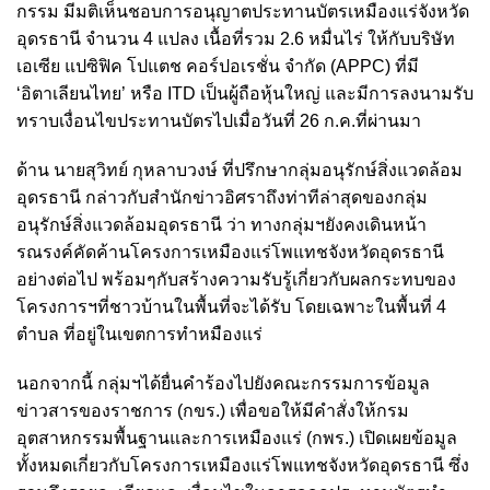
กรรม มีมติเห็นชอบการอนุญาตประทานบัตรเหมืองแร่จังหวัด
อุดรธานี จำนวน 4 แปลง เนื้อที่รวม 2.6 หมื่นไร่ ให้กับบริษัท
เอเซีย แปซิฟิค โปแตช คอร์ปอเรชั่น จำกัด (APPC) ที่มี
‘อิตาเลียนไทย’ หรือ ITD เป็นผู้ถือหุ้นใหญ่ และมีการลงนามรับ
ทราบเงื่อนไขประทานบัตรไปเมื่อวันที่ 26 ก.ค.ที่ผ่านมา
ด้าน นายสุวิทย์ กุหลาบวงษ์ ที่ปรึกษากลุ่มอนุรักษ์สิ่งแวดล้อม
อุดรธานี กล่าวกับสำนักข่าวอิศราถึงท่าทีล่าสุดของกลุ่ม
อนุรักษ์สิ่งแวดล้อมอุดรธานี ว่า ทางกลุ่มฯยังคงเดินหน้า
รณรงค์คัดค้านโครงการเหมืองแร่โพแทชจังหวัดอุดรธานี
อย่างต่อไป พร้อมๆกับสร้างความรับรู้เกี่ยวกับผลกระทบของ
โครงการฯที่ชาวบ้านในพื้นที่จะได้รับ โดยเฉพาะในพื้นที่ 4
ตำบล ที่อยู่ในเขตการทำหมืองแร่
นอกจากนี้ กลุ่มฯได้ยื่นคำร้องไปยังคณะกรรมการข้อมูล
ข่าวสารของราชการ (กขร.) เพื่อขอให้มีคำสั่งให้กรม
อุตสาหกรรมพื้นฐานและการเหมืองแร่ (กพร.) เปิดเผยข้อมูล
ทั้งหมดเกี่ยวกับโครงการเหมืองแร่โพแทชจังหวัดอุดรธานี ซึ่ง