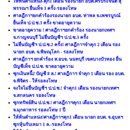
ให้พ้นตำแหน่ง-คุก1 เดือน รองนายก อบต.ศรีประจันต์ สุ
พรรณฯ ยื่นเท็จ 3 ครั้ง-รอลงโทษ
ศาลฎีกาฯยกคำร้องรองนายก อบต. ท่าพล จ.เพชรบูรณ์
ยื่นเท็จ ป.ป.ช.3 ครั้ง ขาดอายุความ
ขาดอายุความ ! ศาลฎีกาฯยกคำร้อง รองนายกเทศฯ
จ.กาญจนบุรี ไม่ยื่นบัญชีฯ ป.ป.ช.3 ครั้ง
ไม่ยื่นบัญชีฯ ป.ป.ช.2 ครั้ง! ศาลฎีกาฯจำคุก 2 เดือน รอง
นายก อบต. จ.พิษณุโลก - รอลงโทษ
ศาลฎีกาฯ ยกคำร้อง ส.อบจ. นนทบุรี เขตบางบัวทอง ยื่น
บัญชีเท็จ ป.ป.ช. ขาดอายุความ
ซุกเงินหนี้2 บัญชี 8 ล.! ศาลฎีกาฯ จำคุก 1 เดือน รอง อบต.
จ.พิจิตร - ให้รอลงโทษ
จงใจไม่ยื่นบัญชีฯ ป.ป.ช.! จำคุก1 เดือน รองนายกเทศฯ
จ.สกลนคร รอลงโทษ
ซุกทรัพย์สิน ป.ป.ช.! ศาลฎีกาฯคุก1 เดือน นายกเทศฯ
จ.มุกดาหาร รอลงโทษ 1 ปี
ให้พ้นตำแหน่ง!ศาลฎีกาฯคุก1 เดือน นายก อบต. จ.อุบลฯ
ซุกหุ้นรับเหมา 1 ล.-รอลงโทษ