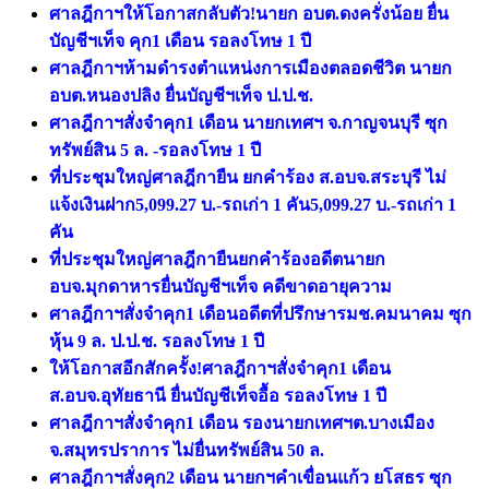
ศาลฎีกาฯให้โอกาสกลับตัว!นายก อบต.ดงครั่งน้อย ยื่น
บัญชีฯเท็จ คุก1 เดือน รอลงโทษ 1 ปี
ศาลฎีกาฯห้ามดำรงตำแหน่งการเมืองตลอดชีวิต นายก
อบต.หนองปลิง ยื่นบัญชีฯเท็จ ป.ป.ช.
ศาลฎีกาฯสั่งจำคุก1 เดือน นายกเทศฯ จ.กาญจนบุรี ซุก
ทรัพย์สิน 5 ล. -รอลงโทษ 1 ปี
ที่ประชุมใหญ่ศาลฎีกายืน ยกคำร้อง ส.อบจ.สระบุรี ไม่
แจ้งเงินฝาก5,099.27 บ.-รถเก่า 1 คัน5,099.27 บ.-รถเก่า 1
คัน
ที่ประชุมใหญ่ศาลฎีกายืนยกคำร้องอดีตนายก
อบจ.มุกดาหารยื่นบัญชีฯเท็จ คดีขาดอายุความ
ศาลฎีกาฯสั่งจําคุก1 เดือนอดีตที่ปรึกษารมช.คมนาคม ซุก
หุ้น 9 ล. ป.ป.ช. รอลงโทษ 1 ปี
ให้โอกาสอีกสักครั้ง!ศาลฎีกาฯสั่งจําคุก1 เดือน
ส.อบจ.อุทัยธานี ยื่นบัญชีเท็จอื้อ รอลงโทษ 1 ปี
ศาลฎีกาฯสั่งจำคุก1 เดือน รองนายกเทศฯต.บางเมือง
จ.สมุทรปราการ ไม่ยื่นทรัพย์สิน 50 ล.
ศาลฎีกาฯสั่งคุก2 เดือน นายกฯคำเขื่อนแก้ว ยโสธร ซุก