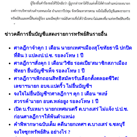
ข่าวคดีการยื่นบัญชีแสดงรายการทรัพย์สินรายอื่น
ศาลฎีกาจำคุก 1 เดือน นายกเทศฯเมืองสุโขทัยธานี ปกปิด
ที่ดิน 3 แปลงป.ป.ช. รอลงโทษ 1 ปี
ศาลฎีกาฯสั่งคุก 1 เดือน‘วิชัย รอดเปีย’สมาชิกสภาเมือง
พัทยา ยื่นบัญชีฯเท็จ รอลงโทษ 1 ปี
ศาลฎีกาฯเพิกถอนสิทธิสมัครรับเลือกตั้งตลอดชีวิต!
เลขาฯนายก อบจ.แปดริ้ว ไม่ยื่นบัญชีฯ
จงใจไม่ยื่นบัญชีฯ!ศาลฎีกาฯ คุก 1 เดือน ‘พงษ์
สวรรค์’นายก อบต.หล่อยูง รอลงโทษ 1 ปี
เปิด บ.รับเหมา นายกเทศมนตรี ต.บางเสร่ ไม่แจ้ง ป.ป.ช.
ก่อนศาลฎีกาฯให้พ้นตำแหน่ง
คำพิพากษาฉบับเต็ม คดีนายกเทศฯ ต.บางเสร่ จ.ชลบุรี
จงใจซุกทรัพย์สิน อย่างไร ?