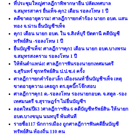
ที่ประชุมใหญ่ศาลฎีกาพิพากษายืน ปลัดเทศบาล
จ.สมุทรสาคร ยื่นเท็จ-คุก2 เดือน รอลงโทษ 1 ปี
คดีขาดอายุความ! ศาลฎีกาฯยกคำร้อง นายก อบต. แสน
ทอง จ.น่าน ยื่นบัญชีฯเท็จ
คุก1 เดือน นายก อบต. ใน จ.สิงห์บุรี ปัตตานี คดีบัญชี
ทรัพย์สิน -รอลงโทษ 1 ปี
ยื่นบัญชีฯเท็จ! ศาลฎีกาฯคุก1 เดือน นายก อบต.บางพรม
จ.สมุทรสงคราม รอลงโทษ 1 ปี
ให้พ้นตำแหน่ง! ศาลฎีกาฯฟันรองนายกเทศมนตรี
จ.สุรินทร์ ซุกทรัพย์สิน ป.ป.ช.4 ครั้ง
ศาลฎีกาฯยกคำร้อง‘เล็ก เมืองนนท์’ยื่นบัญชีฯเท็จ เหตุ
ขาดอายุความ-เคยถูก ตร.ยุคบิ๊กโจ๊กสอบ
ศาลฎีกาฯคุก1 ด.-รอลงโทษ รองนายกอบต. จ.สตูล -รอง
เทศมนตรี จ.สุราษฎร์ฯ ไม่ยื่นบัญชีฯ
ลอตใหม่ปี63 !ศาลฎีกาฯฟัน 6 คดีบัญชีทรัพย์สิน-ให้นายก
อบต.บางขนุน นนทบุรี พ้นทันที
รายชื่อ117 นักการเมือง ถูกศาลฎีกาฯฟันคดียื่นบัญชี
ทรัพย์สิน-ท้องถิ่น 110 คน