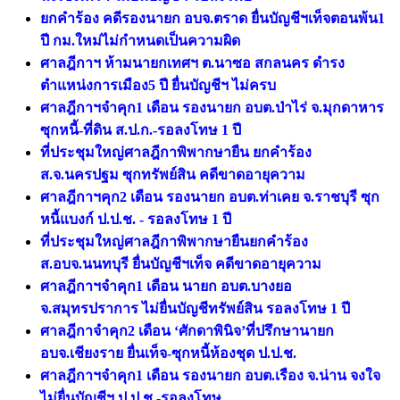
ยกคำร้อง คดีรองนายก อบจ.ตราด ยื่นบัญชีฯเท็จตอนพ้น1
ปี กม.ใหม่ไม่กำหนดเป็นความผิด
ศาลฎีกาฯ ห้ามนายกเทศฯ ต.นาซอ สกลนคร ดำรง
ตำแหน่งการเมือง5 ปี ยื่นบัญชีฯ ไม่ครบ
ศาลฎีกาฯจำคุก1 เดือน รองนายก อบต.ป่าไร่ จ.มุกดาหาร
ซุกหนี้-ที่ดิน ส.ป.ก.-รอลงโทษ 1 ปี
ที่ประชุมใหญ่ศาลฎีกาพิพากษายืน ยกคำร้อง
ส.จ.นครปฐม ซุกทรัพย์สิน คดีขาดอายุความ
ศาลฎีกาฯคุก2 เดือน รองนายก อบต.ท่าเคย จ.ราชบุรี ซุก
หนี้แบงก์ ป.ป.ช. - รอลงโทษ 1 ปี
ที่ประชุมใหญ่ศาลฎีกาพิพากษายืนยกคำร้อง
ส.อบจ.นนทบุรี ยื่นบัญชีฯเท็จ คดีขาดอายุความ
ศาลฎีกาฯจำคุก1 เดือน นายก อบต.บางยอ
จ.สมุทรปราการ ไม่ยื่นบัญชีทรัพย์สิน รอลงโทษ 1 ปี
ศาลฎีกาจำคุก2 เดือน ‘ศักดาพินิจ’ที่ปรึกษานายก
อบจ.เชียงราย ยื่นเท็จ-ซุกหนี้ห้องชุด ป.ป.ช.
ศาลฎีกาฯจำคุก1 เดือน รองนายก อบต.เรือง จ.น่าน จงใจ
ไม่ยื่นบัญชีฯ ป.ป.ช.-รอลงโทษ