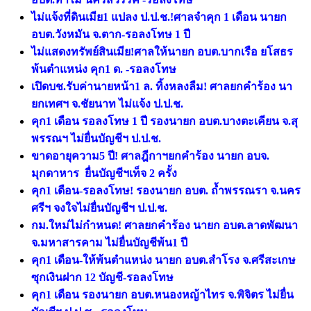
ไม่แจ้งที่ดินเมีย1 แปลง ป.ป.ช.!ศาลจำคุก 1 เดือน นายก
อบต.วังหมัน จ.ตาก-รอลงโทษ 1 ปี
ไม่แสดงทรัพย์สินเมีย!ศาลให้นายก อบต.บากเรือ ยโสธร
พ้นตำแหน่ง คุก1 ด. -รอลงโทษ
เปิดบช.รับค่านายหน้า1 ล. ทิ้งหลงลืม! ศาลยกคำร้อง นา
ยกเทศฯ จ.ชัยนาท ไม่แจ้ง ป.ป.ช.
คุก1 เดือน รอลงโทษ 1 ปี รองนายก อบต.บางตะเคียน จ.สุ
พรรณฯ ไม่ยื่นบัญชีฯ ป.ป.ช.
ขาดอายุความ5 ปี! ศาลฎีกาฯยกคำร้อง นายก อบจ.
มุกดาหาร ยื่นบัญชีฯเท็จ 2 ครั้ง
คุก1 เดือน-รอลงโทษ! รองนายก อบต. ถ้ำพรรณรา จ.นคร
ศรีฯ จงใจไม่ยื่นบัญชีฯ ป.ป.ช.
กม.ใหม่ไม่กำหนด! ศาลยกคำร้อง นายก อบต.ลาดพัฒนา
จ.มหาสารคาม ไม่ยื่นบัญชีพ้น1 ปี
คุก1 เดือน-ให้พ้นตำแหน่ง นายก อบต.สำโรง จ.ศรีสะเกษ
ซุกเงินฝาก 12 บัญชี-รอลงโทษ
คุก1 เดือน รองนายก อบต.หนองหญ้าไทร จ.พิจิตร ไม่ยื่น