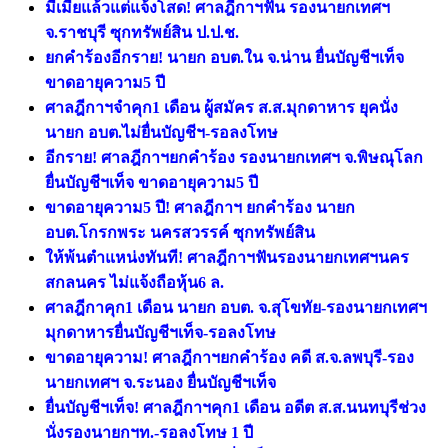
มีเมียแล้วแต่แจ้งโสด! ศาลฎีกาฯฟัน รองนายกเทศฯ
จ.ราชบุรี ซุกทรัพย์สิน ป.ป.ช.
ยกคำร้องอีกราย! นายก อบต.ใน จ.น่าน ยื่นบัญชีฯเท็จ
ขาดอายุความ5 ปี
ศาลฎีกาฯจำคุก1 เดือน ผู้สมัคร ส.ส.มุกดาหาร ยุคนั่ง
นายก อบต.ไม่ยื่นบัญชีฯ-รอลงโทษ
อีกราย! ศาลฎีกาฯยกคำร้อง รองนายกเทศฯ จ.พิษณุโลก
ยื่นบัญชีฯเท็จ ขาดอายุความ5 ปี
ขาดอายุความ5 ปี! ศาลฎีกาฯ ยกคำร้อง นายก
อบต.โกรกพระ นครสวรรค์ ซุกทรัพย์สิน
ให้พ้นตำแหน่งทันที! ศาลฎีกาฯฟันรองนายกเทศฯนคร
สกลนคร ไม่แจ้งถือหุ้น6 ล.
ศาลฎีกาคุก1 เดือน นายก อบต. จ.สุโขทัย-รองนายกเทศฯ
มุกดาหารยื่นบัญชีฯเท็จ-รอลงโทษ
ขาดอายุความ! ศาลฎีกาฯยกคำร้อง คดี ส.จ.ลพบุรี-รอง
นายกเทศฯ จ.ระนอง ยื่นบัญชีฯเท็จ
ยื่นบัญชีฯเท็จ! ศาลฎีกาฯคุก1 เดือน อดีต ส.ส.นนทบุรีช่วง
นั่งรองนายกฯท.-รอลงโทษ 1 ปี