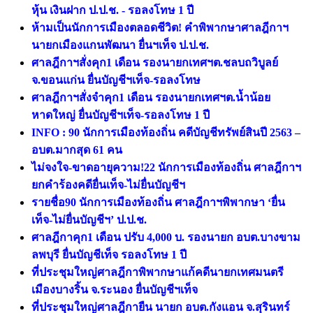
หุ้น เงินฝาก ป.ป.ช. - รอลงโทษ 1 ปี
ห้ามเป็นนักการเมืองตลอดชีวิต! คำพิพากษาศาลฎีกาฯ
นายกเมืองแกนพัฒนา ยื่นฯเท็จ ป.ป.ช.
ศาลฎีกาฯสั่งคุก1 เดือน รองนายกเทศฯต.ชลบถวิบูลย์
จ.ขอนแก่น ยื่นบัญชีฯเท็จ-รอลงโทษ
ศาลฎีกาฯสั่งจำคุก1 เดือน รองนายกเทศฯต.น้ำน้อย
หาดใหญ่ ยื่นบัญชีฯเท็จ-รอลงโทษ 1 ปี
INFO : 90 นักการเมืองท้องถิ่น คดีบัญชีทรัพย์สินปี 2563 –
อบต.มากสุด 61 คน
ไม่จงใจ-ขาดอายุความ!22 นักการเมืองท้องถิ่น ศาลฎีกาฯ
ยกคำร้องคดียื่นเท็จ-ไม่ยื่นบัญชีฯ
รายชื่อ90 นักการเมืองท้องถิ่น ศาลฎีกาฯพิพากษา ‘ยื่น
เท็จ-ไม่ยื่นบัญชีฯ’ ป.ป.ช.
ศาลฎีกาคุก1 เดือน ปรับ 4,000 บ. รองนายก อบต.บางขาม
ลพบุรี ยื่นบัญชีเท็จ รอลงโทษ 1 ปี
ที่ประชุมใหญ่ศาลฎีกาพิพากษาแก้คดีนายกเทศมนตรี
เมืองบางริ้น จ.ระนอง ยื่นบัญชีฯเท็จ
ที่ประชุมใหญ่ศาลฎีกายืน นายก อบต.กังแอน จ.สุรินทร์