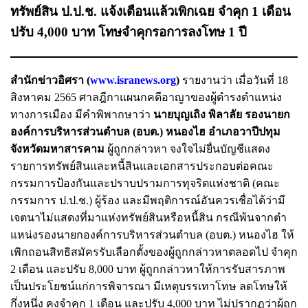
ทรัพย์สิน ป.ป.ช. แจ้งเตือนแล้วเพิกเฉย จําคุก 1 เดือน
ปรับ 4,000 บาท โทษจําคุกรอการลงโทษ 1 ปี
สำนักข่าวอิศรา
(
www.isranews.org
)
รายงานว่า เมื่อวันที่ 18
สิงหาคม 2565 ศาลฎีกาแผนกคดีอาญาของผู้ดำรงตำแหน่ง
ทางการเมือง มีคำพิพากษาว่า
นายบุญเถิง พิลาลัย รองนายก
องค์การบริหารส่วนตําบล (อบต.) หนองไฮ อําเภอวาปีปทุม
จังหวัดมหาสารคาม
ผู้ถูกกล่าวหา จงใจไม่ยื่นบัญชีแสดง
รายการทรัพย์สินและหนี้สินและเอกสารประกอบต่อคณะ
กรรมการป้องกันและปราบปรามการทุจริตแห่งชาติ (คณะ
กรรมการ ป.ป.ช.) ผู้ร้อง และมีพฤติการณ์อันควรเชื่อได้ว่ามี
เจตนาไม่แสดงที่มาแห่งทรัพย์สินหรือหนี้สิน กรณีพ้นจากตํา
แหน่งรองนายกองค์การบริหารส่วนตําบล (อบต.) หนองไฮ ให้
เพิกถอนสิทธิสมัครรับเลือกตั้งของผู้ถูกกล่าวหาตลอดไป จําคุก
2 เดือน และปรับ 8,000 บาท ผู้ถูกกล่าวหาให้การรับสารภาพ
เป็นประโยชน์แก่การพิจารณา มีเหตุบรรเทาโทษ ลดโทษให้
กึ่งหนึ่ง คงจําคุก 1 เดือน และปรับ 4,000 บาท ไม่ปรากฏว่าผู้ถูก