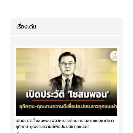
เรื่องเด่น
เปิดประวัติ 'ไซสมพอน พมวิหาน' อดีตประธานสภาแห่งชาติลาว
อุทิศตน-คุณงามความดีเพื่อปย.ปชช.ทุกชนเผ่า