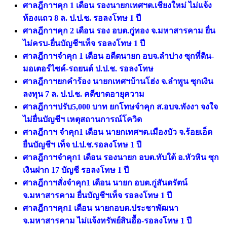
ศาลฎีกาฯคุก 1 เดือน รองนายกเทศฯต.เชียงใหม่ ไม่แจ้ง
ห้องแถว 8 ล. ป.ป.ช. รอลงโทษ 1 ปี
ศาลฎีกาฯคุก 2 เดือน รอง อบต.กู่ทอง จ.มหาสารคาม ยื่น
ไม่ครบ-ยื่นบัญชีฯเท็จ รอลงโทษ 1 ปี
ศาลฎีกาฯจำคุก 1 เดือน อดีตนายก อบจ.ลำปาง ซุกที่ดิน-
มอเตอร์ไซค์-รถยนต์ ป.ป.ช. รอลงโทษ
ศาลฎีกาฯยกคำร้อง นายกเทศฯบ้านโฮ่ง จ.ลําพูน ซุกเงิน
ลงทุน 7 ล. ป.ป.ช. คดีขาดอายุความ
ศาลฎีกาฯปรับ5,000 บาท ยกโทษจําคุก ส.อบจ.พังงา จงใจ
ไม่ยื่นบัญชีฯ เหตุสถานการณ์โควิด
ศาลฎีกาฯ จําคุก1 เดือน นายกเทศฯต.เมืองบัว จ.ร้อยเอ็ด
ยื่นบัญชีฯ เท็จ ป.ป.ช.รอลงโทษ 1 ปี
ศาลฎีกาฯจำคุก1 เดือน รองนายก อบต.ทับใต้ อ.หัวหิน ซุก
เงินฝาก 17 บัญชี รอลงโทษ 1 ปี
ศาลฎีกาฯสั่งจําคุก1 เดือน นายก อบต.กู่สันตรัตน์
จ.มหาสารคาม ยื่นบัญชีฯเท็จ รอลงโทษ 1 ปี
ศาลฎีกาฯคุก1 เดือน นายกอบต.ประชาพัฒนา
จ.มหาสารคาม ไม่แจ้งทรัพย์สินอื้อ-รอลงโทษ 1 ปี