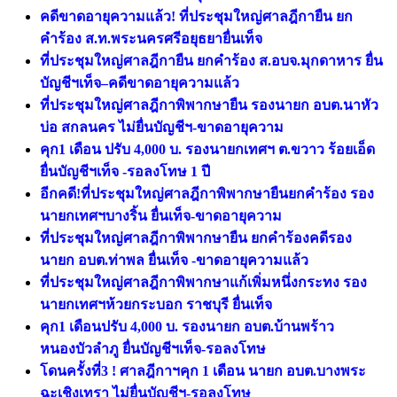
คดีขาดอายุความแล้ว! ที่ประชุมใหญ่ศาลฎีกายืน ยก
คำร้อง ส.ท.พระนครศรีอยุธยายื่นเท็จ
ที่ประชุมใหญ่ศาลฎีกายืน ยกคำร้อง ส.อบจ.มุกดาหาร ยื่น
บัญชีฯเท็จ–คดีขาดอายุความแล้ว
ที่ประชุมใหญ่ศาลฎีกาพิพากษายืน รองนายก อบต.นาหัว
บ่อ สกลนคร ไม่ยื่นบัญชีฯ-ขาดอายุความ
คุก1 เดือน ปรับ 4,000 บ. รองนายกเทศฯ ต.ขวาว ร้อยเอ็ด
ยื่นบัญชีฯเท็จ -รอลงโทษ 1 ปี
อีกคดี!ที่ประชุมใหญ่ศาลฎีกาพิพากษายืนยกคำร้อง รอง
นายกเทศฯบางริ้น ยื่นเท็จ-ขาดอายุความ
ที่ประชุมใหญ่ศาลฎีกาพิพากษายืน ยกคำร้องคดีรอง
นายก อบต.ท่าพล ยื่นเท็จ -ขาดอายุความแล้ว
ที่ประชุมใหญ่ศาลฎีกาพิพากษาแก้เพิ่มหนึ่งกระทง รอง
นายกเทศฯห้วยกระบอก ราชบุรี ยื่นเท็จ
คุก1 เดือนปรับ 4,000 บ. รองนายก อบต.บ้านพร้าว
หนองบัวลำภู ยื่นบัญชีฯเท็จ-รอลงโทษ
โดนครั้งที่3 ! ศาลฎีกาฯคุก 1 เดือน นายก อบต.บางพระ
ฉะเชิงเทรา ไม่ยื่นบัญชีฯ-รอลงโทษ