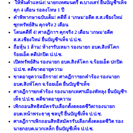
ให้พ้นตำแหน่ง! นายกเทศมนตรี ต.บางเสร่ ยื่นบัญชีฯเท็จ
คุก 4 เดือน รอลงโทษ 1 ปี
คำพิพากษาฉบับเต็ม! คดีที่ 4 ‘เกษม’อดีต ส.ส.เชียงใหม่
ซุกทรัพย์สิน คุกจริง 2 เดือน
โดนคดีที่ 4! ศาลฎีกาฯ คุกจริง 2 เดือน ‘เกษม’อดีต
ส.ส.เชียงใหม่ ยื่นบัญชีฯเท็จ ป.ป.ช.
ถือหุ้น 1 ล้าน! ห้างฯรับเหมา รองนายก อบต.สิงห์โคก
ร้อยเอ็ด คดีปกปิด ป.ป.ช.
เปิดทรัพย์สิน รองนายก อบต.สิงห์โคก จ.ร้อยเอ็ด ปกปิด
ป.ป.ช. คดีขาดอายุความ
ขาดอายุความอีกราย! ศาลฎีกาฯยกคำร้อง รองนายก
อบต.สิงห์โคก จ.ร้อยเอ็ด ยื่นบัญชีฯเท็จ
ศาลฎีกาฯยกคำร้อง รองนายกเทศฯเมืองพัทลุง ยื่นบัญชีฯ
เท็จ ป.ป.ช. คดีขาดอายุความ
เพิกถอนสิทธิสมัครรับเลือกตั้งตลอดชีวิต!รองนายก
อบต.หน้าพระธาตุ ชลบุรี ยื่นบัญชีเท็จ ป.ป.ช.
ศาลฎีกาฯเพิกถอนสิทธิสมัครรับเลือกตั้งตลอดชีวิต รอง
นายกอบต.มวกเหล็ก ยื่นบัญชีเท็จ ป.ป.ช.