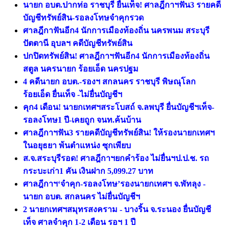
นายก อบต.ปากท่อ ราชบุรี ยื่นเท็จ! ศาลฎีกาฯฟัน3 รายคดี
บัญชีทรัพย์สิน-รอลงโทษจำคุกรวด
ศาลฎีกาฟันอีก4 นักการเมืองท้องถิ่น นครพนม สระบุรี
ปัตตานี อุบลฯ คดีบัญชีทรัพย์สิน
ปกปิดทรัพย์สิน! ศาลฎีกาฯฟันอีก4 นักการเมืองท้องถิ่น
สตูล นครนายก ร้อยเอ็ด นครปฐม
4 คดีนายก อบต.-รองฯ สกลนคร ราชบุรี พิษณุโลก
ร้อยเอ็ด ยื่นเท็จ -ไม่ยื่นบัญชีฯ
คุก4 เดือน! นายกเทศฯสระโบสถ์ จ.ลพบุรี ยื่นบัญชีฯเท็จ-
รอลงโทษ1 ปี-เคยถูก จนท.ค้นบ้าน
ศาลฎีกาฯฟัน3 รายคดีบัญชีทรัพย์สิน! ให้รองนายกเทศฯ
ในอยุธยา พ้นตำแหน่ง ซุกเพียบ
ส.จ.สระบุรีรอด! ศาลฎีกาฯยกคำร้อง ไม่ยื่นฯป.ป.ช. รถ
กระบะเก่า1 คัน เงินฝาก 5,099.27 บาท
ศาลฎีกาฯ‘จำคุก-รอลงโทษ’รองนายกเทศฯ จ.พัทลุง -
นายก อบต. สกลนคร ไม่ยื่นบัญชีฯ
2 นายกเทศฯสมุทรสงคราม - บางริ้น จ.ระนอง ยื่นบัญชี
เท็จ ศาลจำคุก 1-2 เดือน รอฯ 1 ปี