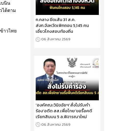
 เบนิน
าวได้ตาม
ก.กลาง ขีดเส้น 31 ส.ค.
ส่งก.จังหวัดเพิกถอน 5,145 คน
เอี่ยวโกงสอบท้องถิ่น
กข้าวไทย
06 สิงหาคม 2569
‘องค์คณะวินิจฉัยฯ’สั่งไม่รับคำ
ร้อง‘อดีต สส.เพื่อไทย’ขอรื้อคดี
เรียกสินบน 5 ล.พิจารณาใหม่
06 สิงหาคม 2569