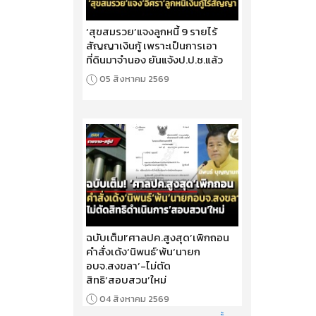
‘สุขสมรวย’แจงลูกหนี้ 9 รายไร้
สัญญาเงินกู้ เพราะเป็นการเอา
ที่ดินมาจำนอง ยันแจ้งป.ป.ช.แล้ว
05 สิงหาคม 2569
ฉบับเต็ม!‘ศาลปค.สูงสุด’เพิกถอน
คำสั่งเด้ง‘นิพนธ์’พ้น‘นายก
อบจ.สงขลา’-ไม่ตัด
สิทธิ‘สอบสวน’ใหม่
04 สิงหาคม 2569