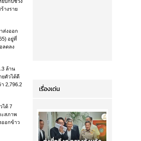
ทียบกับช่วง
สร้างราย
คาส่งออก
 อยู่ที่
รือลดลง
.3 ล้าน
ยตัวได้ดี
่า 2,796.2
เรื่องเด่น
ได้ 7
พราะสภาพ
่งออกข้าว