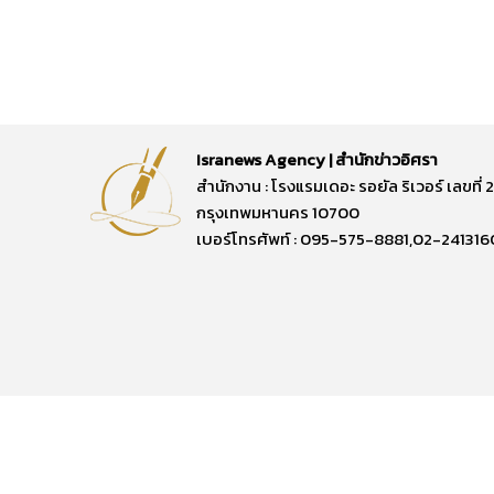
Isranews Agency | สำนักข่าวอิศรา
สำนักงาน : โรงแรมเดอะ รอยัล ริเวอร์ เลขท
กรุงเทพมหานคร 10700
เบอร์โทรศัพท์ : 095-575-8881,02-241316