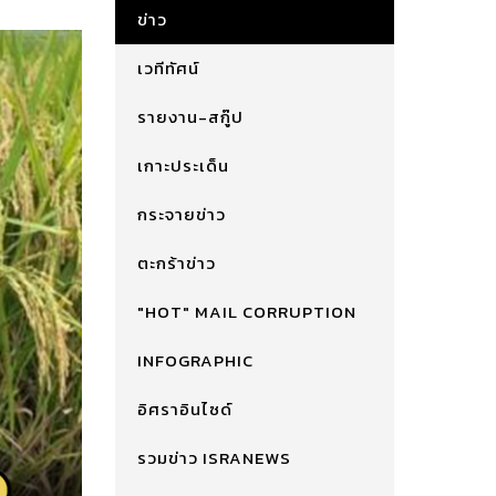
ข่าว
เวทีทัศน์
รายงาน-สกู๊ป
เกาะประเด็น
กระจายข่าว
ตะกร้าข่าว
"HOT" MAIL CORRUPTION
INFOGRAPHIC
อิศราอินไซด์
รวมข่าว ISRANEWS