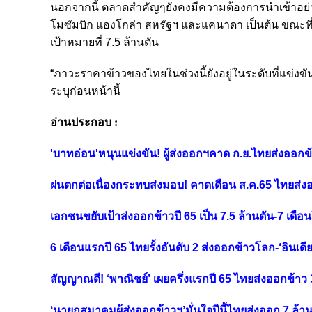
นอกจากนี้ ตลาดสำคัญๆยังคงมีความต้องการนำเข้าอย่างต่อเ
โมซัมบิก แองโกล่า สหรัฐฯ และแคนาดา เป็นต้น ขณะท
เป้าหมายที่ 7.5 ล้านตัน
“ภาวะราคาข้าวของไทยในช่วงนี้ยังอยู่ในระดับที่แข่งขั
ระบุก่อนหน้านี้
อ่านประกอบ :
'บาทอ่อน'หนุนแข่งขัน! ผู้ส่งออกฯคาด ก.ย.ไทยส่งออกข้
ฝนตกต่อเนื่องกระทบส่งมอบ! คาดเดือน ส.ค.65 ไทยส่งอ
เอกชนขยับเป้าส่งออกข้าวปี 65 เป็น 7.5 ล้านตัน-7 เดือ
6 เดือนแรกปี 65 ไทยรั้งอันดับ 2 ส่งออกข้าวโลก-‘อินเดี
สัญญาณดี! ‘พาณิชย์’ เผยครึ่งแรกปี 65 ไทยส่งออกข้าว 
‘นายกสมาคมผู้ส่งออกข้าวฯ’มั่นใจปีนี้ไทยส่งออก 7 ล้า