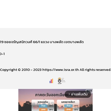
ี่ 219 ซอยจรัญสนิทวงศ์ 66/1 แขวง บางพลัด เขตบางพลัด
0-1
Copyright © 2010 - 2023 https://www.isra.or.th All rights reserved
อ่านเพิ่มเติม
arrow_forward_ios