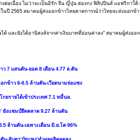
นื่อง ไม่ว่าจะเป็นอิรัก จีน ญี่ปุ่น ฮ่องกง ฟิลิปปินส์ แอฟริกาใต้
ี่ในปี 2565 สมาคมผู้ส่งออกข้าวไทยคาดการณ์ว่าไทยจะส่งออกข้
นได้ และยังได้อานิสงส์จากค่าเงินบาทที่อ่อนค่าลง” สมาคมผู้ส่งออ
าว 7 แสนตัน-ยอด 8 เดือน 4.77 ล.ตัน
อกข้าว 6-6.5 ล้านตัน-เวียดนามจ่อแซง
นโกยรายได้เข้าประเทศ 7.1 หมื่นล.
ย’ ยังแชมป์ยึดตลาด 9.27 ล้านตัน
3.5 ล้านตัน-เฉพาะเดือน มิ.ย.โต 96%
นตัน-จับตา‘ปุ๋ยแพง’ทำผลผลิตลดลง