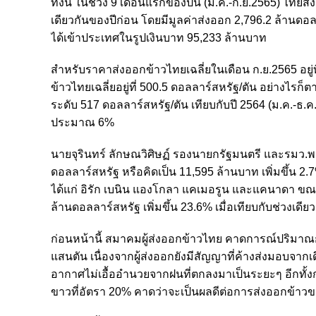
ทั้งนี้ ในช่วง 9 เดือนแรกของปีนี้ (ม.ค.-ก.ย.2565) ไทยส่
เดียวกันของปีก่อน โดยมีมูลค่าส่งออก 2,796.2 ล้านดอลล
ได้เข้าประเทศในรูปเงินบาท 95,233 ล้านบาท
สำหรับราคาส่งออกข้าวไทยเฉลี่ยในเดือน ก.ย.2565 อยู่ที
ข้าวไทยเฉลี่ยอยู่ที่ 500.5 ดอลลาร์สหรัฐ/ตัน อย่างไรก็
ระดับ 517 ดอลลาร์สหรัฐ/ตัน
เทียบกับปี 2564 (ม.ค.-ธ.
ประมาณ 6%
นายจุรินทร์ ลักษณวิศิษฏ์ รองนายกรัฐมนตรี และรมว.พา
ดอลลาร์สหรัฐ หรือคิดเป็น 11,595 ล้านบาท เพิ่มขึ้น 2
ได้แก่ อิรัก เบนิน แองโกลา แคเมอรูน และแคนาดา ขณะท
ล้านดอลลาร์สหรัฐ เพิ่มขึ้น 23.6% เมื่อเทียบกับช่วงเดีย
ก่อนหน้านี้ สมาคมผู้ส่งออกข้าวไทย คาดการณ์ปริมา
แสนตัน เนื่องจากผู้ส่งออกยังมีสัญญาที่ค้างส่งมอบจาก
อากาศไม่เอื้ออำนวยจากฝนที่ตกลงมาเป็นระยะๆ อีกทั้
ขาวที่อัตรา 20% คาดว่าจะเป็นผลดีต่อการส่งออกข้าว