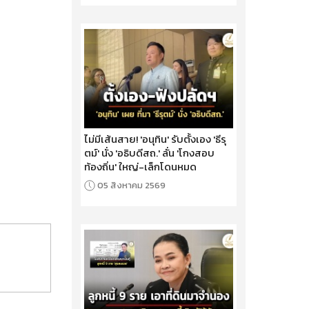
ไม่มีเส้นสาย! 'อนุทิน' รับตั้งเอง 'ธีรุ
ตม์' นั่ง 'อธิบดีสถ.' ลั่น 'โกงสอบ
ท้องถิ่น' ใหญ่-เล็กโดนหมด
05 สิงหาคม 2569