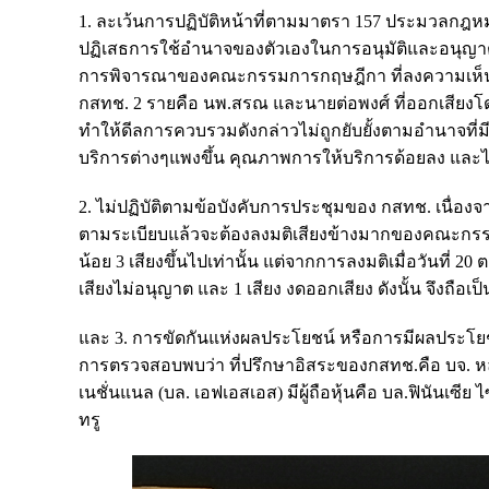
1. ละเว้นการปฏิบัติหน้าที่ตามมาตรา 157 ประมวลกฎหมายอ
ปฏิเสธการใช้อำนาจของตัวเองในการอนุมัติและอนุญาต
การพิจารณาของคณะกรรมการกฤษฎีกา ที่ลงความเห็นไ
กสทช. 2 รายคือ นพ.สรณ และนายต่อพงศ์ ที่ออกเสียง
ทำให้ดีลการควบรวมดังกล่าวไม่ถูกยับยั้งตามอำนาจที่
บริการต่างๆแพงขึ้น คุณภาพการให้บริการด้อยลง และไ
2. ไม่ปฏิบัติตามข้อบังคับการประชุมของ กสทช. เนื่อง
ตามระเบียบแล้วจะต้องลงมติเสียงข้างมากของคณะกรรมก
น้อย 3 เสียงขึ้นไปเท่านั้น แต่จากการลงมติเมื่อวันที่ 
เสียงไม่อนุญาต และ 1 เสียง งดออกเสียง ดังนั้น จึงถื
และ 3. การขัดกันแห่งผลประโยชน์ หรือการมีผลประโยชน
การตรวจสอบพบว่า ที่ปรึกษาอิสระของกสทช.คือ บจ. หลักท
เนชั่นแนล (บล. เอฟเอสเอส) มีผู้ถือหุ้นคือ บล.ฟินันเซ
ทรู