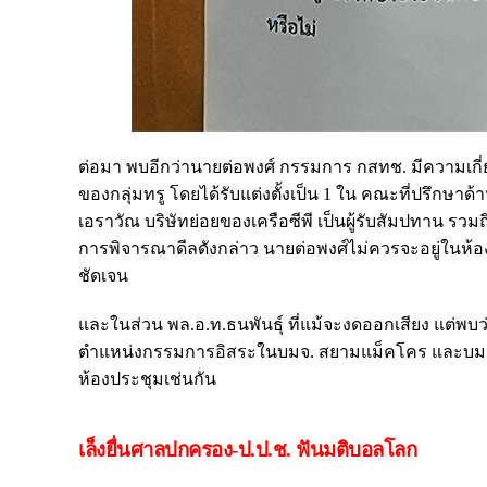
ต่อมา พบอีกว่านายต่อพงศ์ กรรมการ กสทช. มีความเกี่ย
ของกลุ่มทรู โดยได้รับแต่งตั้งเป็น 1 ใน คณะที่ปรึกษาด
เอราวัณ บริษัทย่อยของเครือซีพี เป็นผู้รับสัมปทาน
การพิจารณาดีลดังกล่าว นายต่อพงศ์ไม่ควรจะอยู่ในห้อ
ชัดเจน
และในส่วน พล.อ.ท.ธนพันธุ์ ที่แม้จะงดออกเสียง แต่พ
ตำแหน่งกรรมการอิสระในบมจ. สยามแม็คโคร และบมจ.ซีพี
ห้องประชุมเช่นกัน
เล็งยื่นศาลปกครอง-ป.ป.ช. ฟันมติบอลโลก