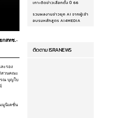
เกาะติดข่าวเลือกตั้ง ปี 66
รวมผลงานข่าวยุค AI จากผู้เข้า
อบรมหลักสูตร AI4MEDIA
ายกสทช.-
ติดตาม ISRANEWS
 และรอง
ไต่สวนคณะ
สรณ บุญใบ
์
มูนิเคชั่น