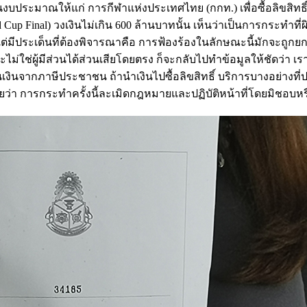
นุนงบประมาณให้แก่ การกีฬาแห่งประเทศไทย (กกท.) เพื่อซื้อลิขสิทธ
up Final) วงเงินไม่เกิน 600 ล้านบาทนั้น เห็นว่าเป็นการกระทำที
่มีประเด็นที่ต้องพิจารณาคือ การฟ้องร้องในลักษณะนี้มักจะถูกย
ใช่ผู้มีส่วนได้ส่วนเสียโดยตรง ก็จะกลับไปทำข้อมูลให้ชัดว่า เราเป
็นเงินจากภาษีประชาชน ถ้านำเงินไปซื้อลิขสิทธิ์ บริการบางอย่างท
ว่า การกระทำครั้งนี้ละเมิดกฎหมายและปฏิบัติหน้าที่โดยมิชอบหร