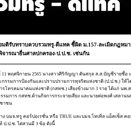
่ลงมติรับทราบควบรวมทรู-ดีแทค ชี้ผิด ม.157-ละเมิดกฎหม
พิจารณายื่นศาลปกครอง-ป.ป.ช. เช่นกัน
นที่ 11 พฤศจิกายน 2565 นางสาวศิริกัญญา ตันสกุล ส.ส.บัญชีรายชื่อ
งคณะกรรมการป้องกันและปราบปรามการทุจริตแห่งชาติ (ป.ป.ช.) ให้
ารโทรคมนาคมแห่งชาติ (กสทช.) เสียงข้างมาก 3 ราย ได้แก่ นพ.
ญ กรรมการ กสทช.ด้านกิจการกระจายเสียง และนายต่อพงศ์ เสลานนท
ระชาชน
ว่าง บมจ.ทรู คอร์ปอเรชั่น หรือ TRUE และบมจ.โทเทิ่ล แอ็คเซ็ส คอม
 ป.ป.ช. ไต่สวนมี 3 ข้อ ดังนี้