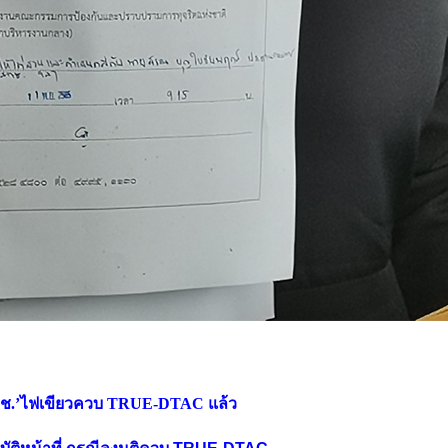
กสทช.’ไฟเขียวควบ TRUE-DTAC แล้ว