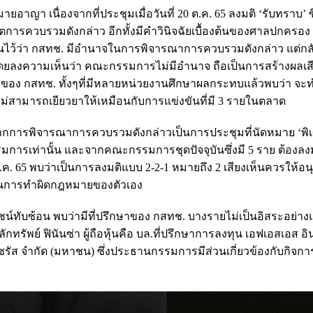
าญา เนื่องจากที่ประชุมเมื่อวันที่ 20 ต.ค. 65 ลงมติ ‘รับทราบ’ ซ
การควบรวมดังกล่าว อีกทั้งมีคำวินิจฉัยเบื้องต้นของศาลปกครอ
ว้ว่า กสทช. มีอำนาจในการพิจารณาการควบรวมดังกล่าว แต่กล
โดยลงความเห็นว่า คณะกรรมการไม่มีอำนาจ ถือเป็นการสร้างผลเส
มีของ กสทช. ทั้งๆที่มีหลายหน่วยงานศึกษาผลกระทบแล้วพบว่า จะท
ม่สามารถเยียวยาให้เหมือนกับการแข่งขันที่มี 3 รายในตลาด
จากการพิจารณาการควบรวมดังกล่าวเป็นการประชุมที่นัดหมาย ‘พิเศ
ารเท่านั้น และจากคณะกรรมการชุดปัจจุบันซึ่งมี 5 ราย ต้องลงม
20 ต.ค. 65 พบว่าเป็นการลงมติแบบ 2-2-1 หมายถึง 2 เสียงเห็นควรให้อ
อเป็นการทำผิดกฎหมายของตัวเอง
์ทับซ้อน พบว่ามีที่ปรึกษาของ กสทช. บางรายไม่เป็นอิสระอย่างแ
รัพย์ ฟินันซ่า ผู้ถือหุ้นคือ บล.ที่ปรึกษาการลงทุน เอฟเอสเอส อิ
ีย ไซรัส จำกัด (มหาชน) ซึ่งประธานกรรมการมีส่วนเกี่ยวข้องกับกิจก