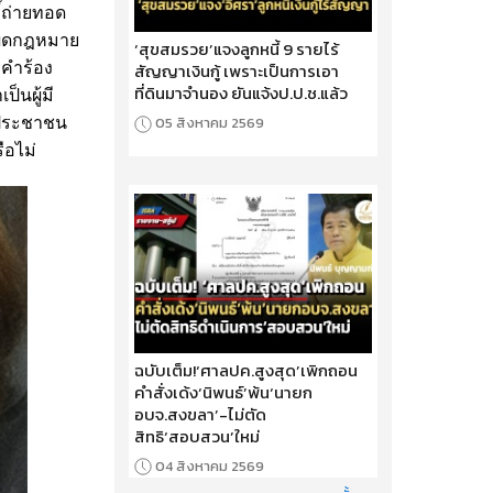
ิ์ถ่ายทอด
่ผิดกฎหมาย
‘สุขสมรวย’แจงลูกหนี้ 9 รายไร้
กคำร้อง
สัญญาเงินกู้ เพราะเป็นการเอา
ที่ดินมาจำนอง ยันแจ้งป.ป.ช.แล้ว
็นผู้มี
05 สิงหาคม 2569
ี่ประชาชน
ือไม่
ฉบับเต็ม!‘ศาลปค.สูงสุด’เพิกถอน
คำสั่งเด้ง‘นิพนธ์’พ้น‘นายก
อบจ.สงขลา’-ไม่ตัด
สิทธิ‘สอบสวน’ใหม่
04 สิงหาคม 2569