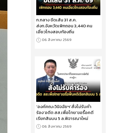
ก.กลาง ขีดเส้น 31 ส.ค.
ส่งก.จังหวัดเพิกถอน 3,440 คน
เอี่ยวโกงสอบท้องถิ่น
06 สิงหาคม 2569
‘องค์คณะวินิจฉัยฯ’สั่งไม่รับคำ
ร้อง‘อดีต สส.เพื่อไทย’ขอรื้อคดี
เรียกสินบน 5 ล.พิจารณาใหม่
06 สิงหาคม 2569