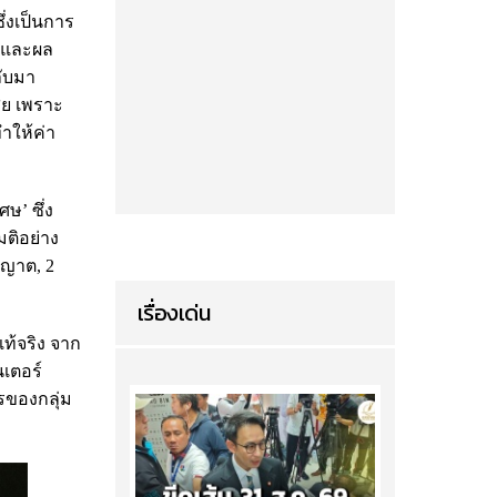
ึ่งเป็นการ
ง และผล
ับมา
ีย เพราะ
ำให้ค่า
ษ’ ซึ่ง
ติอย่าง
นุญาต, 2
เรื่องเด่น
ท้จริง จาก
นเตอร์
ารของกลุ่ม