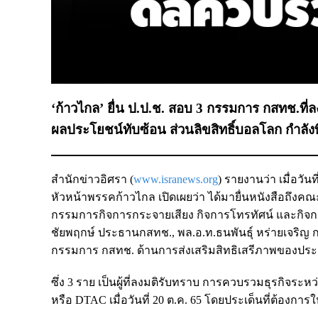
‘ก้าวไกล’ ยื่น ป.ป.ช. สอบ 3 กรรมการ กสทช.ที
ผลประโยชน์ทับซ้อน ส่วนลิขสิทธิ์บอลโลก กำลัง
สำนักข่าวอิศรา (
www.isranews.org
) รายงานว่า เมื่อวั
หัวหน้าพรรคก้าวไกล เปิดเผยว่า ได้มายื่นหนังสือถึ
กรรมการกิจการกระจายเสียง กิจการโทรทัศน์ และกิจก
ชัยพฤกษ์ ประธานกสทช., พล.อ.ท.ธนพันธุ์ หร่ายเจริ
กรรมการ กสทช. ด้านการส่งเสริมสิทธิเสรีภาพของป
ซึ่ง 3 ราย เป็นผู้ที่ลงมติรับทราบ การควบรวมธุรกิจระห
หรือ DTAC เมื่อวันที่ 20 ต.ค. 65 โดยประเด็นที่ต้องการให้