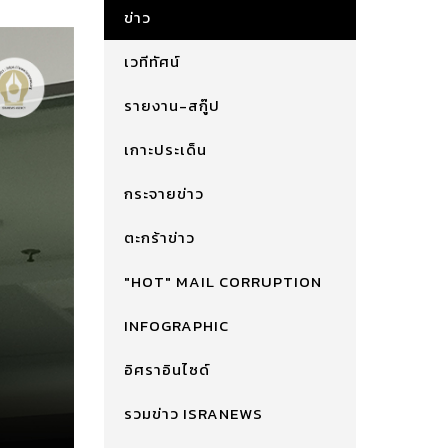
ข่าว
เวทีทัศน์
รายงาน-สกู๊ป
เกาะประเด็น
กระจายข่าว
ตะกร้าข่าว
"HOT" MAIL CORRUPTION
INFOGRAPHIC
อิศราอินไซด์
รวมข่าว ISRANEWS