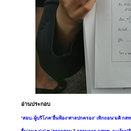
อ่านประกอบ
‘สอบ.-ผู้บริโภค’ยื่นฟ้อง‘ศาลปกครอง’ เพิกถอน‘มติ 