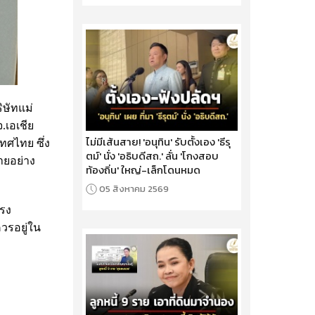
ิษัทแม่
.เอเชีย
ไม่มีเส้นสาย! 'อนุทิน' รับตั้งเอง 'ธีรุ
ทศไทย ซึ่ง
ตม์' นั่ง 'อธิบดีสถ.' ลั่น 'โกงสอบ
ายอย่าง
ท้องถิ่น' ใหญ่-เล็กโดนหมด
05 สิงหาคม 2569
ำรง
วรอยู่ใน