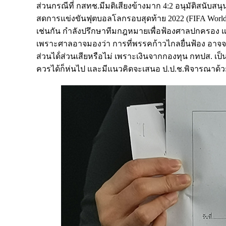
ส่วนกรณีที่ กสทช.มีมติเสียงข้างมาก 4:2 อนุมัติสนับส
สดการแข่งขันฟุตบอลโลกรอบสุดท้าย 2022 (FIFA World C
เช่นกัน กำลังปรึกษาทีมกฎหมายเพื่อฟ้องศาลปกครอง แต
เพราะศาลอาจมองว่า การที่พรรคก้าวไกลยื่นฟ้อง อาจจะไม่
ส่วนได้่ส่วนเสียหรือไม่ เพราะเงินจากกองทุน กทปส. เป
ควรได้ก็ห่นไป และมีแนวคิดจะเสนอ ป.ป.ช.พิจารณาด้วย