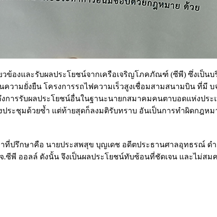
วข้องและรับผลประโยชน์จากเครือเจริญโภคภัณฑ์ (ซีพี) ซึ่งเป็นบร
้านความยั่งยืน โครงการรถไฟความเร็วสูงเชื่อมสามสนามบิน ที่มี บจ
 รวมถึงการรับผลประโยชน์อื่นในฐานะนายกสมาคมคนตาบอดแห่งประเ
งประชุมด้วยซ้ำ แต่ท้ายสุดก็ลงมติรับทราบ อันเป็นการทำผิดกฎหม
บว่าที่ปรึกษาคือ นายประสพสุข บุญเดช อดีตประธานศาลอุทธรณ์ ด
 ออลล์ ดังนั้น จึงเป็นผลประโยชน์ทับซ้อนที่ชัดเจน และไม่สมค