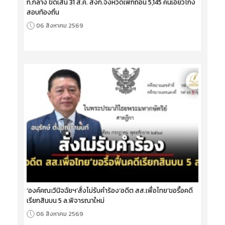
ก.กลาง ขีดเส้น 31 ส.ค. ส่งก.จังหวัดเพิกถอน 5,145 คนเอี่ยวโกง
สอบท้องถิ่น
06 สิงหาคม 2569
‘องค์คณะวินิจฉัยฯ’สั่งไม่รับคำร้อง‘อดีต สส.เพื่อไทย’ขอรื้อคดี
เรียกสินบน 5 ล.พิจารณาใหม่
06 สิงหาคม 2569