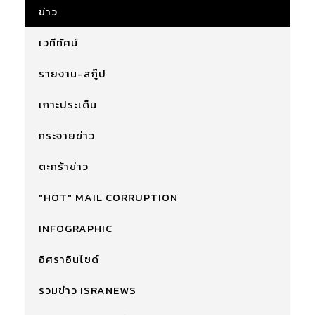
ข่าว
เวทีทัศน์
รายงาน-สกู๊ป
เกาะประเด็น
กระจายข่าว
ตะกร้าข่าว
"HOT" MAIL CORRUPTION
INFOGRAPHIC
อิศราอินไซด์
รวมข่าว ISRANEWS