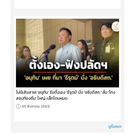
ไม่มีเส้นสาย! 'อนุทิน' รับตั้งเอง 'ธีรุตม์' นั่ง 'อธิบดีสถ.' ลั่น 'โกง
สอบท้องถิ่น' ใหญ่-เล็กโดนหมด
05 สิงหาคม 2569
ดูทั้งหมด