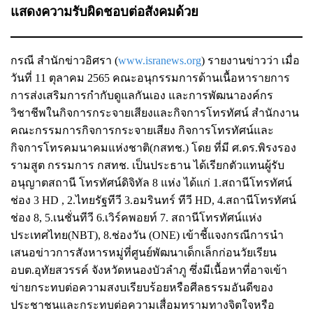
แสดงความรับผิดชอบต่อสังคมด้วย
กรณี สำนักข่าวอิศรา (
www.isranews.org
) รายงานข่าวว่า เมื่อ
วันที่ 11 ตุลาคม 2565 คณะอนุกรรมการด้านเนื้อหารายการ
การส่งเสริมการกำกับดูแลกันเอง และการพัฒนาองค์กร
วิชาชีพในกิจการกระจายเสียงและกิจการโทรทัศน์ สำนักงาน
คณะกรรมการกิจการกระจายเสียง กิจการโทรทัศน์และ
กิจการโทรคมนาคมแห่งชาติ(กสทช.) โดย ที่มี ศ.ดร.พิรงรอง
รามสูต กรรมการ กสทช. เป็นประธาน ได้เรียกตัวแทนผู้รับ
อนุญาตสถานี โทรทัศน์ดิจิทัล 8 แห่ง ได้แก่ 1.สถานีโทรทัศน์
ช่อง 3 HD , 2.ไทยรัฐทีวี 3.อมรินทร์ ทีวี HD, 4.สถานีโทรทัศน์
ช่อง 8, 5.เนชั่นทีวี 6.เวิร์คพอยท์ 7. สถานีโทรทัศน์แห่ง
ประเทศไทย(NBT), 8.ช่องวัน (ONE) เข้าชี้แจงกรณีการนำ
เสนอข่าวการสังหารหมู่ที่ศูนย์พัฒนาเด็กเล็กก่อนวัยเรียน
อบต.อุทัยสวรรค์ จังหวัดหนองบัวลำภู ซึ่งมีเนื้อหาที่อาจเข้า
ข่ายกระทบต่อความสงบเรียบร้อยหรือศีลธรรมอันดีของ
ประชาชนและกระทบต่อความเสื่อมทรามทางจิตใจหรือ