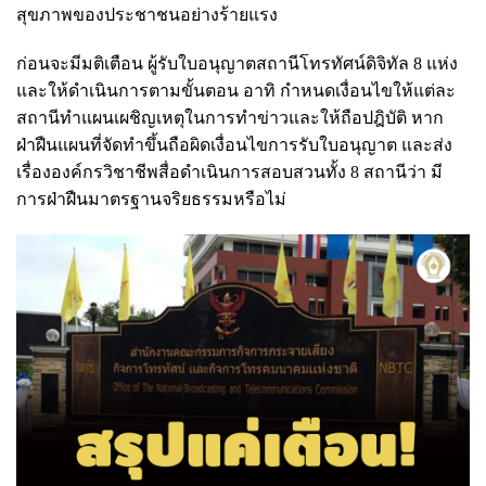
สุขภาพของประชาชนอย่างร้ายแรง
ก่อนจะมีมติ
เตือน ผู้รับใบอนุญาตสถานีโทรทัศน์ดิจิทัล 8 แห่ง
และให้ดำ
เนินการตามขั้นตอน อาทิ กำหนดเงื่อนไขให้แต่ละ
สถานีทำแผนเผชิญเหตุในการทำข่าวและให้ถือปฎิบัติ หาก
ฝ่าฝืนแผนที่จัดทำขึ้นถือผิดเงื่อนไขการรับใบอนุญาต และส่ง
เรื่ององค์กรวิชาชีพสื่อดำเนินการสอบสวนทั้ง 8 สถานีว่า มี
การฝ่าฝืนมาตรฐานจริยธรรมหรือไม่